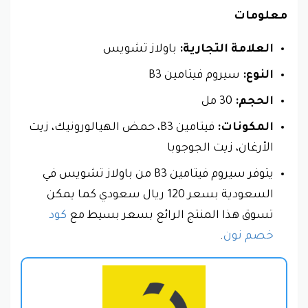
معلومات
العلامة التجارية:
باولاز تشويس
النوع:
سيروم فيتامين B3
الحجم:
30 مل
المكونات:
فيتامين B3، حمض الهيالورونيك، زيت
الأرغان، زيت الجوجوبا
يتوفر سيروم فيتامين B3 من باولاز تشويس في
السعودية بسعر 120 ريال سعودي كما يمكن
تسوق هذا المنتج الرائع بسعر بسيط مع
كود
خصم نون
.