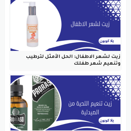
زيت لشعر الاطفال: الحل الأمثل لترطيب
وتنعيم شعر طفلك