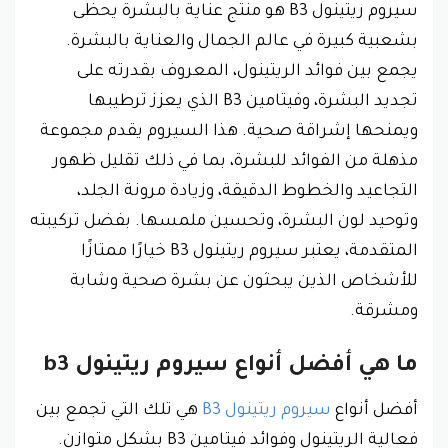
سيروم ريتينول B3 هو منتج عناية بالبشرة يحظى
بشعبية كبيرة في عالم الجمال والعناية بالبشرة.
يجمع بين فوائد الريتينول، المعروف بقدرته على
تجديد البشرة، وفيتامين B3 الذي يعزز ترطيبها
ويمنحها إشراقة صحية. هذا السيروم يقدم مجموعة
مذهلة من الفوائد للبشرة، بما في ذلك تقليل ظهور
التجاعيد والخطوط الدقيقة، وزيادة مرونة الجلد،
وتوحيد لون البشرة، وتحسين ملمسها. بفضل تركيبته
المتقدمة، يعتبر سيروم ريتينول B3 خيارًا ممتازًا
للأشخاص الذين يبحثون عن بشرة صحية وشابة
ومشرقة.
ما هي أفضل أنواع سيروم ريتينول b3
أفضل أنواع
سيروم ريتينول B3
هي تلك التي تجمع بين
فعالية الريتينول وفوائد فيتامين B3 بشكل متوازن.