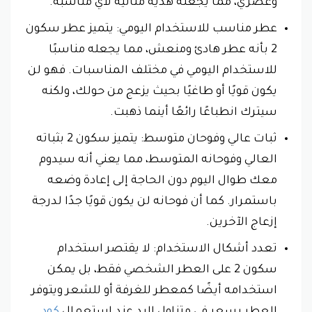
وعصري، مما يجعله هدية مثالية لأي مناسبة.
عطر مناسب للاستخدام اليومي: يتميز عطر سكون
2 بأنه عطر هادئ ومنعش، مما يجعله مناسبًا
للاستخدام اليومي في مختلف المناسبات. فهو لن
يكون قويًا أو طاغيًا بحيث يزعج من حولك، ولكنه
سيترك انطباعًا رائعًا أينما ذهبت.
ثبات عالي وفوحان متوسط: يتميز سكون 2 بثباته
العالي وفوحانه المتوسط، مما يعني أنه سيدوم
معك طوال اليوم دون الحاجة إلى إعادة وضعه
باستمرار. كما أن فوحانه لن يكون قويًا جدًا لدرجة
إزعاج الآخرين.
تعدد أشكال الاستخدام: لا يقتصر استخدام
سكون 2 على العطر الشخصي فقط، بل يمكن
استخدامه أيضًا كمعطر للغرفة أو للشعر ويتوفر
العطر بسعر في متناول اليد عند استعمال
كود