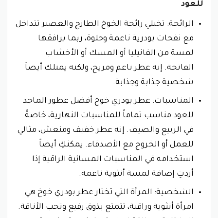
للعود
الرائحة: تخيلي رائحة الخوخ الطازج والعصير تتداخل
مع نفحات بودرية ناعمة وحلوة، ربما يرافقها
لمسة من الفانيليا أو المسك أو الأخشاب
الفاتحة. إنه عطر ناعم ومريح، ولكنه يمتلك أيضاً
شخصية جذابة وجذابة.
المناسبات: عطر بودري خوخ أفضل عطور الماجد
للعود مناسب تماماً للمناسبات النهارية، خاصةً
في الربيع والصيف. إنه عطر خفيف ومنعش، مثالي
للعمل أو الخروج مع الأصدقاء. يمكنكِ أيضاً
استخدامه في المناسبات المسائية الراقية إذا
أردتِ إضافة لمسة أنثوية ناعمة.
الشخصية: المرأة التي تختار عطر بودري خوخ هي
امرأة أنثوية وراقية، تتمتع بذوق رفيع وتحب الأناقة.