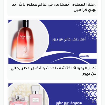
رحلة العطور: انغماس في عالم عطور باث اند
بودي كراميل
تميز الرجولة: اكتشف احدث وأفضل عطر رجالي
من ديور