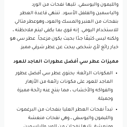
والليمون واليوسفي. تليها نفحات من الورد
والياسمين والفلفل الأسود. تنتهي قاعدة العطر
بنفحات من العنبر والمسك والعود، وهوعطر مثالي
للاستخدام اليومي. إنه قوي بما يكفي ليتم ملاحظته ،
ولكنه ليس كثيفًا جدًا بحيث يكون مزعجاً. عطر سي هو
خيار رائع لأي شخص يبحث عن عطر شرقي مميز.
مميزات عطر سي أفضل عطورات الماجد للعود
المكونات الرائعة: يحتوي عطر سي أفضل عطور
الماجد للعود على مكونات رائعة من الأزهار
والفواكه والأخشاب ، مما ينتج عنه رائحة مميزة
وجميلة.
تبدأ نفحات العطر العليا بنفحات من البرغموت
والليمون واليوسفي ، وهي نفحات منعشة
ومنعشة. تليها نفحات من الورد والياسمين