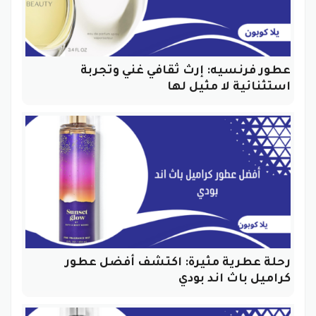
عطور فرنسيه: إرث ثقافي غني وتجربة
استثنائية لا مثيل لها
رحلة عطرية مثيرة: اكتشف أفضل عطور
كراميل باث اند بودي