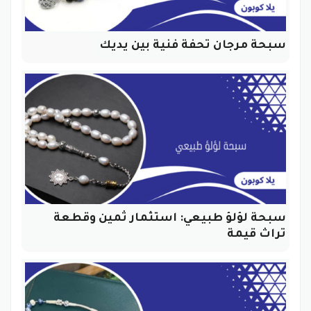
سبحة مرجان تحفة فنية بين يديك
سبحة لؤلؤ طبيعي: استثمار ثمين وقطعة
تراث قيمة