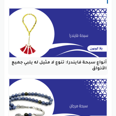
أنواع سبحة فايندرا: تنوع لا مثيل له يلبي جميع
الأذواق