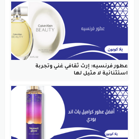
عطور فرنسيه: إرث ثقافي غني وتجربة
استثنائية لا مثيل لها