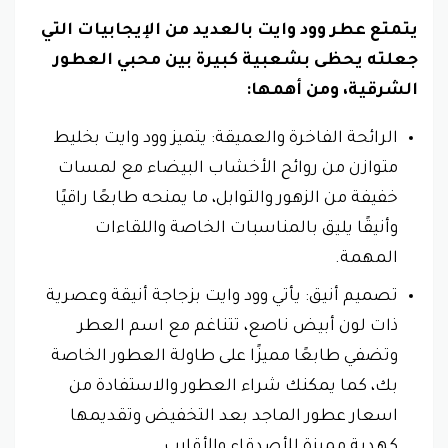
يتمتع عطر وود وايت بالعديد من الإيجابيات التي
جعلته يحظى بشعبية كبيرة بين محبي العطور
الشرقية، ومن أهمها:
الرائحة الفاخرة والعميقة: يتميز وود وايت بخليط
متوازن من روائح الأخشاب البيضاء مع لمسات
خفيفة من الزهور والتوابل، ما يمنحه طابعًا راقيًا
وأنيقًا يليق بالمناسبات الخاصة واللقاءات
المهمة.
تصميم أنيق: يأتي وود وايت بزجاجة أنيقة وعصرية
ذات لون أبيض ناصع، تتناغم مع اسم العطر
وتضفي طابعًا مميزًا على طاولة العطور الخاصة
بك، كما يمكنك شراء العطور والاستفادة من
اسعار عطور الماجد بعد التخفيض وتقديمها
كهدية مميزة للأصدقاء والأقارب.