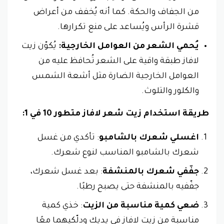
من الجفاف والحكة. كما أنه يُخفف من أعراض
قشرة الرأس ويُساعد على منع تكرارها.
يُحمي الشعر من العوامل الخارجية:
يُكوّن زيت
لافاز طبقة واقية على الشعر تُحافظ عليه من
العوامل الخارجية الضارة مثل أشعة الشمس
والكلور والتلوث.
طريقة استخدام زيت شعر لافاز متطور 10 في 1:
اغسلي شعرك بالشامبو
: تأكدي من غسل
شعرك بالشامبو المناسب لنوع شعرك.
جفّفي شعرك بالمنشفة
: بعد غسل شعرك،
جفّفيه بالمنشفة حتى يصبح رطبًا.
ضعي كمية مناسبة من الزيت
: خذي كمية
مناسبة من زيت لافاز في يديك ودلّكيهما معًا