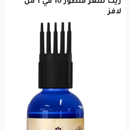
زيت شعر متطور 10 في 1 من
لافز