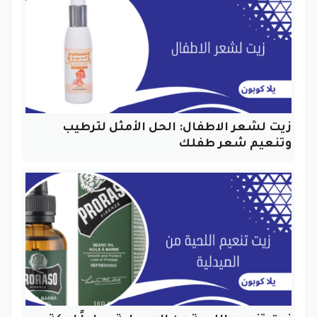
زيت لشعر الاطفال: الحل الأمثل لترطيب
وتنعيم شعر طفلك