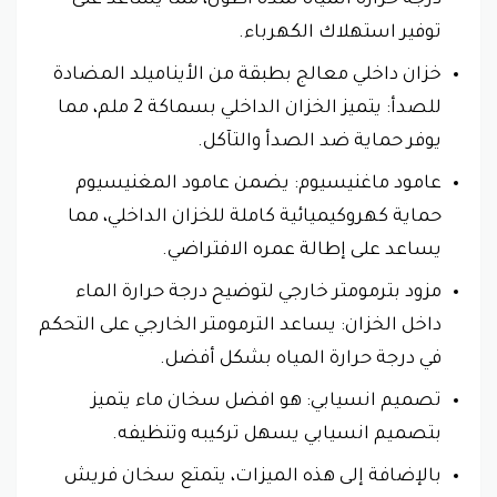
درجة حرارة المياه لمدة أطول، مما يساعد على
توفير استهلاك الكهرباء.
خزان داخلي معالج بطبقة من الأيناميلد المضادة
للصدأ: يتميز الخزان الداخلي بسماكة 2 ملم، مما
يوفر حماية ضد الصدأ والتآكل.
عامود ماغنيسيوم: يضمن عامود المغنيسيوم
حماية كهروكيميائية كاملة للخزان الداخلي، مما
يساعد على إطالة عمره الافتراضي.
مزود بترمومتر خارجي لتوضيح درجة حرارة الماء
داخل الخزان: يساعد الترمومتر الخارجي على التحكم
في درجة حرارة المياه بشكل أفضل.
تصميم انسيابي: هو افضل سخان ماء يتميز
بتصميم انسيابي يسهل تركيبه وتنظيفه.
بالإضافة إلى هذه الميزات، يتمتع سخان فريش