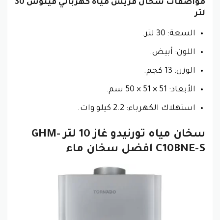
مواصفات سخان فريش مياه كهربائي فينوس 30
لتر
السعة: 30 لتر.
اللون: أبيض.
الوزن: 13 كجم.
الأبعاد: 51 × 51 × 50 سم.
استهلاك الكهرباء: 2.2 كيلو وات.
سخان مياه تورنيدو غاز 10 لتر GHM-
C10BNE-S افضل سخان ماء