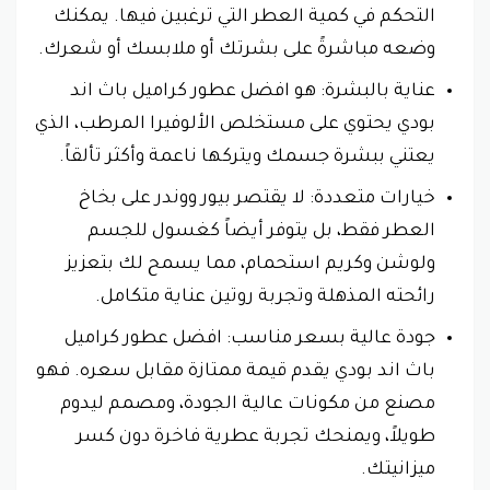
التحكم في كمية العطر التي ترغبين فيها. يمكنك
وضعه مباشرةً على بشرتك أو ملابسك أو شعرك.
عناية بالبشرة: هو افضل عطور كراميل باث اند
بودي يحتوي على مستخلص الألوفيرا المرطب، الذي
يعتني ببشرة جسمك ويتركها ناعمة وأكثر تألقاً.
خيارات متعددة: لا يقتصر بيور ووندر على بخاخ
العطر فقط، بل يتوفر أيضاً كغسول للجسم
ولوشن وكريم استحمام، مما يسمح لك بتعزيز
رائحته المذهلة وتجربة روتين عناية متكامل.
جودة عالية بسعر مناسب: افضل عطور كراميل
باث اند بودي يقدم قيمة ممتازة مقابل سعره. فهو
مصنع من مكونات عالية الجودة، ومصمم ليدوم
طويلاً، ويمنحك تجربة عطرية فاخرة دون كسر
ميزانيتك.