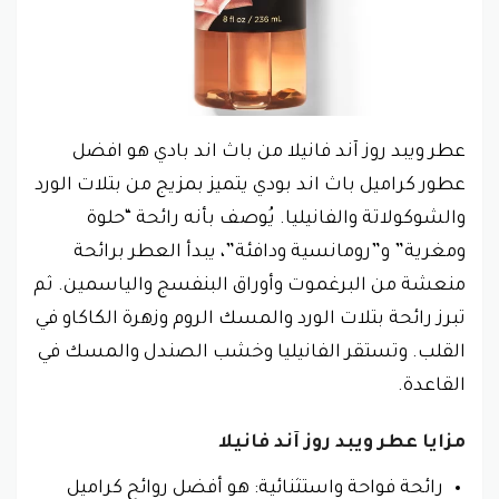
عطر ويبد روز آند فانيلا من باث اند بادي هو افضل
عطور كراميل باث اند بودي يتميز بمزيج من بتلات الورد
والشوكولاتة والفانيليا. يُوصف بأنه رائحة “حلوة
ومغرية” و”رومانسية ودافئة”، يبدأ العطر برائحة
منعشة من البرغموت وأوراق البنفسج والياسمين. ثم
تبرز رائحة بتلات الورد والمسك الروم وزهرة الكاكاو في
القلب. وتستقر الفانيليا وخشب الصندل والمسك في
القاعدة.
مزايا عطر ويبد روز آند فانيلا
رائحة فواحة واستثنائية: هو أفضل روائح كراميل