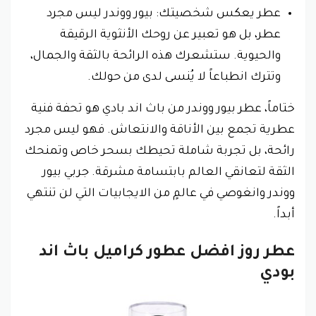
عطر يعكس شخصيتك: بيور ووندر ليس مجرد
عطر، بل هو تعبير عن روحك الأنثوية الرقيقة
والحيوية. ستشعرك هذه الرائحة بالثقة والجمال،
وتترك انطباعاً لا يُنسى لدى من حولك.
ختاماً، عطر بيور ووندر من باث اند بادي هو تحفة فنية
عطرية تجمع بين الأناقة والانتعاش. فهو ليس مجرد
رائحة، بل تجربة شاملة تحيطك بسحر خاص وتمنحك
الثقة لتعانقي العالم بابتسامة مشرقة. جربي بيور
ووندر وانغوصي في عالمٍ من الايجابيات التي لن تنتهي
أبداً.
عطر روز افضل عطور كراميل باث اند
بودي