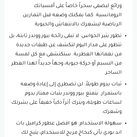
ورائع ليضفي سحراً خاصاً على أمسياتك
الرومانسية. كما يمكنك وضعه قبل التمارين
الرياضية ليشعرك بالانتعاش والحيوية.
تطور يثير الحواس: لا تبقى رائحة بيور ووندر ثابتة، بل
تتطور على مدار اليوم لتكشف عن طبقات جديدة
من نغماتها العطرية. ستكتشفي مع كل لمسة
من النسيم أو حركة حيوية، وجهاً جديداً لهذا العطر
الساحر.
ثبات يدوم طويلاً: لن تضطري إلى إعادة وضعه
باستمرار. يتمتع بيور ووندر بثبات ممتاز يدوم
لساعات طويلة، ويترك أثراً ذكياً خفيفاً على بشرتك
وشعرك.
سهولة الاستخدام: هو افضل عطور كراميل باث
اند بودي يأتي كبخاخ مريح للاستخدام، يتيح لك