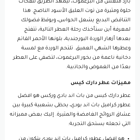
باردٌ منعشٌ من البرغموت، ليمهد الطريق لنفحات
حلوة ومثيرة من توت العليق الأسود الناضج. هذا
التناقض البديع يشعل الحواس، ويوقظ فضولك
لمعرفة أين ستأخذك رحلة العطر التالية، تتفتح
بعدها أزهار الوردة البورجندية، بلونها الأحمر القاتم
وعطرها الشهي العميق. تلتحم الوردة مع لمسة
دخانية ناعمة من بخور البرغموت، لتضفي على العطر
بعدًا من الغموض والجاذبية.
مميزات عطر دارك كيس
عطر دارك كيس من باث اند بادي وركس هو افضل
عطور كراميل باث اند بودي، يحظى بشعبية كبيرة بين
عشاق الروائح الغامضة والمثيرة. إليك بعض مميزاته
التي تجعله يستحق التجربة:
هو افضل عطور كراميل باث اند بودي يتكون من