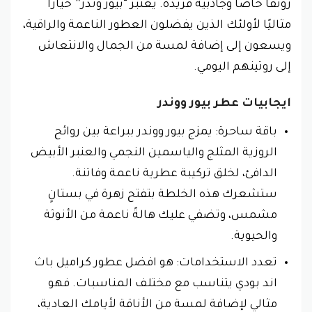
رونقًا خاصًا وجاذبية فريدة. يُعتبر “بيور وندر” خيارًا
مثاليًا لأولئك الذين يفضلون العطور الناعمة والراقية،
ويسعون إلى إضافة لمسة من الجمال والانتعاش
إلى روتينهم اليومي.
ايجابيات عطر بيور ووندر
باقة ساحرة: يمزج بيور ووندر ببراعة بين روائح
الروزية المثلج والياسمين النجمي والعنبر الأبيض
الدافئ، لخلق تركيبة عطرية ناعمة وفاتنة.
ستشعرك هذه الخلطة بتفتح زهرة في بستانٍ
مشمس، وتضفي عليك هالةً ناعمة من الأنوثة
والحيوية.
تعدد الاستخدامات: هو افضل عطور كراميل باث
اند بودي يتناسب مع مختلف المناسبات. فهو
مثالي لإضافة لمسة من الأناقة لأيامك العادية،