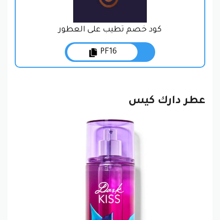
كود خصم تطيب على العطور
PF16
عطر دارك كيس