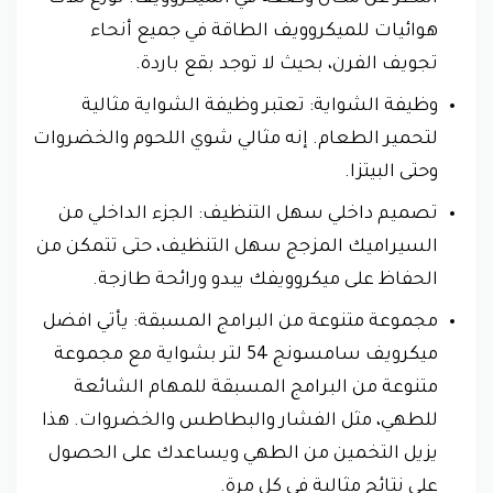
هوائيات للميكروويف الطاقة في جميع أنحاء
تجويف الفرن، بحيث لا توجد بقع باردة.
وظيفة الشواية: تعتبر وظيفة الشواية مثالية
لتحمير الطعام. إنه مثالي شوي اللحوم والخضروات
وحتى البيتزا.
تصميم داخلي سهل التنظيف: الجزء الداخلي من
السيراميك المزجج سهل التنظيف، حتى تتمكن من
الحفاظ على ميكروويفك يبدو ورائحة طازجة.
مجموعة متنوعة من البرامج المسبقة: يأتي افضل
ميكرويف سامسونج 54 لتر بشواية مع مجموعة
متنوعة من البرامج المسبقة للمهام الشائعة
للطهي، مثل الفشار والبطاطس والخضروات. هذا
يزيل التخمين من الطهي ويساعدك على الحصول
على نتائج مثالية في كل مرة.