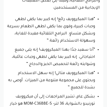
والبرامج التلقائية، وفيما يلي بعض التعليقات
الإيجابية من المستخدمين:
“هذا الميكروويف رائع! إنه كبير بما يكفي لطهي
وجبات كبيرة، وقوي بما يكفي لطهي الطعام بسرعة
وبشكل متساوٍ. البرامج التلقائية مفيدة للغاية،
وسهولة الاستخدام رائعة.”
“أنا سعيد جدًا بهذا الميكروويف! إنه يلبي جميع
احتياجاتي. إنه كبير بما يكفي لطهي وجبات عائلية،
وشوايته رائعة لتحميص الخبز والدجاج.”
“هذا الميكروويف مثالي! إنه سهل الاستخدام
ويحتوي على مجموعة متنوعة من الميزات. أوصي به
بشدة للجميع.”
بشكل عام، تشير المراجعات إلى أن ميكروويف
تورنيدو بالشواية، 36 لتر- MOM-C36BBE-S هو خيار