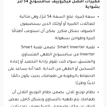
مميزات افضل ميكروييف سامسونج 54 لتر
بشواية
سعة كبيرة: تبلغ السعة 54 لترًا، وهي مثالية
للعائلات الكبيرة أو أولئك الذين يستضيفون
الضيوف بشكل متكرر. يمكن أن تستوعب أطباقًا
كبيرة وطواجن بسهولة.
تقنية Smart Inverter: تضمن تقنية Smart
Inverter من سامسونج الطهي المتساوي
والمتسق، سواء كنت تقوم بإذابة التجميد أو إعادة
التسخين أو الطهي من البداية. كما أنه يساعد على
الاحتفاظ بالرطوبة في طعامك، بحيث يكون دائمًا
لذيذًا وطريًا.
نظام توزيع ثلاثي: يضمن نظام التوزيع الثلاثي أن
طعامك يتم طهيه بالتساوي وبشكل كامل، بغض
النظر عن مكان وضعه في الميكروويف. توزع ثلاث