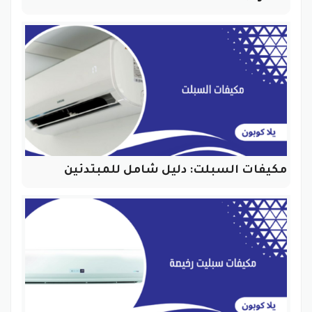
مكيفات السبلت: دليل شامل للمبتدئين