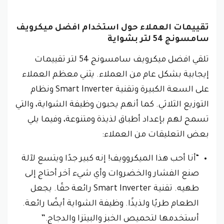
تقييمات العملاء حول استخدام افضل ميكرويف
سامسونج 54 لتر بشواية
تلقي افضل ميكرويف سامسونج 54 لتر تقييمات
إيجابية بشكل عام من العملاء. يثني معظم العملاء
على السعة الكبيرة وتقنية Smart Inverter ونظام
التوزيع الثلاثي. كما أنهم يحبون وظيفة الشواية، والتي
تسمح لهم بإعداد أطباق لذيذة ومتنوعة، وفيما يلي
بعض التعليقات من العملاء:
“أنا أحب هذا الميكروويف! إنه كبير جدًا ويتسع لآلة
صنع الفشار والخضروات وأي شيء آخر أحتاج إلى
طهيه. تقنية Smart Inverter رائعة حقًا. يجعل
الطعام طريًا ولذيذًا. وظيفة الشواية أيضًا رائعة.
أستخدمها لتحميص الخبز والبيتزا والدجاج.”