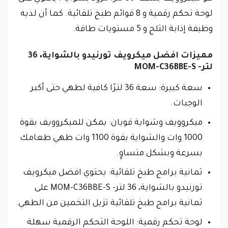
لوحة تحكم رقمية و 8 قوائم طبخ تلقائية. كما أن لديه
وظيفة إذابة الثلج و 5 مستويات طاقة.
مميزات افضل ميكرويف تورنيدو بالشواية، 36
لتر- MOM-C36BBE-S
سعة كبيرة: سعة 36 لترًا كافية لطهي حتى أكبر
الوجبات.
ميكروويف وشواية قويان: يمكن للميكروويف بقوة
1000 وات والشواية بقوة 1100 وات طهي طعامك
بسرعة وبشكل متساوٍ.
ثمانية برامج طبخ تلقائية: يحتوي افضل ميكرويف
تورنيدو بالشواية، 36 لتر- MOM-C36BBE-S على
ثمانية برامج طبخ تلقائية تزيل التخمين من الطهي.
لوحة تحكم رقمية: اللوحة التحكم الرقمية سهلة