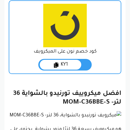
كود خصم نون على الميكرويف
KY1
افضل ميكروييف تورنيدو بالشواية 36
لتر- MOM-C36BBE-S
هو ميكروويف بسعة 36 لترًا مزود بشواية. يحتوي على