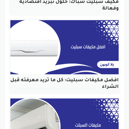
مكيف سبليت شباك: حلول تبريد اقتصادية
وفعالة
افضل مكيفات سبليت: كل ما تريد معرفته قبل
الشراء