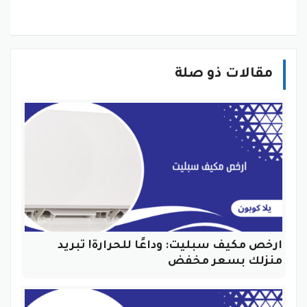
مقالات ذو صلة
ارخص مكيف سبليت: وداعًا للحرارة! تبريد
منزلك بسعر مخفض