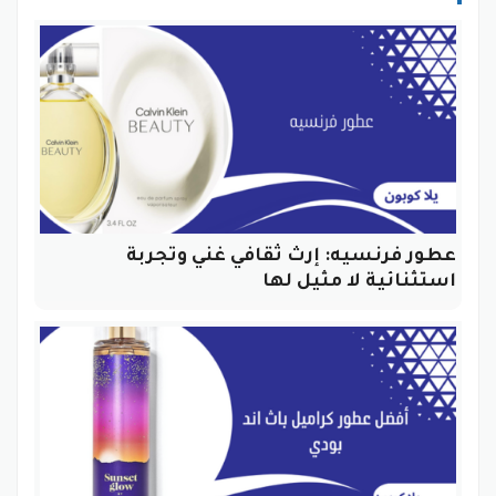
عطور فرنسيه: إرث ثقافي غني وتجربة
استثنائية لا مثيل لها