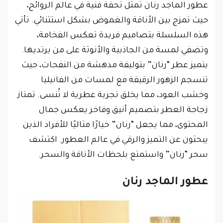
عطور الماجد رنان تمثل تحفة فنية في عالم الروائح،
حيث تمزج بين الأناقة والغموض بشكل استثنائي. تأتي
هذه السلسلة بتصاميم فريدة تعكس الفخامة،
وتضفي لمسة من الجاذبية والأنوثة على من يرتديها.
يتميز عطر “رنان” بتوليفة مدهشة من النفحات، حيث
تنسجم الزهور الرقيقة مع لمسات من الفانيليا
وخشب العود، مما يخلق تجربة عطرية لا تُنسى. تمتاز
زجاجة العطر بتصميم أنيق وفاخر يعكس جمال
المحتوى، مما يجعل “رنان” خيارًا مثاليًا للأفراد الذين
يبحثون عن التميز والرقي في عالم العطور. اكتشف
سحر “رنان” واستمتع بلحظات الأناقة والسحر.
عطور الماجد رنان