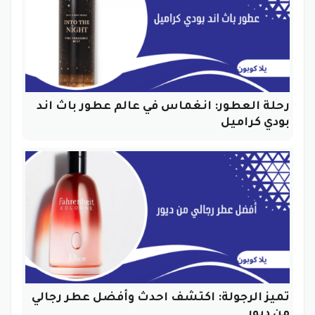
رحلة العطور: انغماس في عالم عطور باث اند
بودي كراميل
تميز الرجولة: اكتشف احدث وأفضل عطر رجالي
من ديور