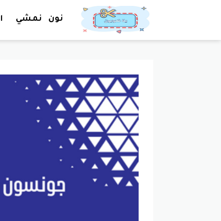
نون
نمشي
ا