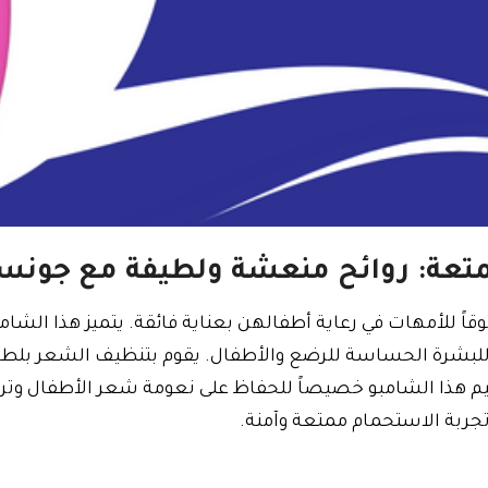
متعة: روائح منعشة ولطيفة مع جونس
اً للأمهات في رعاية أطفالهن بعناية فائقة. يتميز هذا الشامب
 للبشرة الحساسة للرضع والأطفال. يقوم بتنظيف الشعر بلطف
 هذا الشامبو خصيصاً للحفاظ على نعومة شعر الأطفال وت
جربة الاستحمام ممتعة وآمنة.