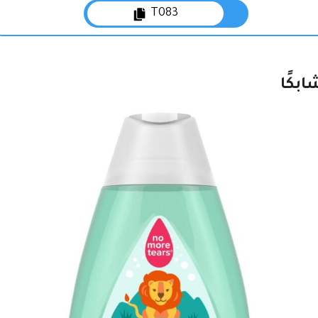
T083
بكًا