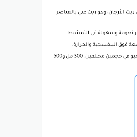
يت الأرجان، وهو زيت غني بالعناصر
ر نعومة وسهولة في التمشيط.
عة فوق البنفسجية والحرارة.
يمكن استخدام شامبو جونسون للأطفال القطرات اللامعة للأطفال من جميع الأعمار. يتوفر الشامبو في حجمين مختلفين: 300 مل و500