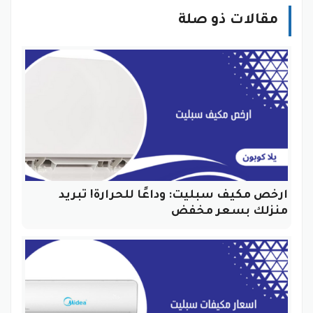
مقالات ذو صلة
ارخص مكيف سبليت: وداعًا للحرارة! تبريد
منزلك بسعر مخفض