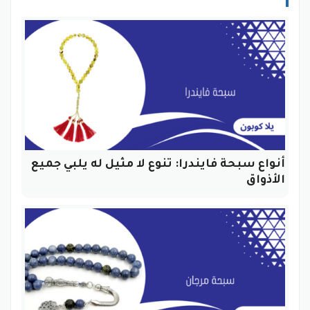
أنواع سبحة فايندرا: تنوع لا مثيل له يلبي جميع
الأذواق