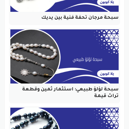
سبحة مرجان تحفة فنية بين يديك
سبحة لؤلؤ طبيعي: استثمار ثمين وقطعة
تراث قيمة