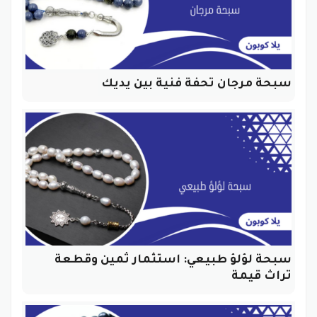
سبحة مرجان تحفة فنية بين يديك
سبحة لؤلؤ طبيعي: استثمار ثمين وقطعة
تراث قيمة