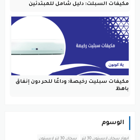
مكيفات السبلت: دليل شامل للمبتدئين
مكيفات سبليت رخيصة: وداعًا للحر دون إنفاق
باهظ
الوسوم
ابعاد سخان اريستون 30 لتر
سخان 30 لتر اريستون