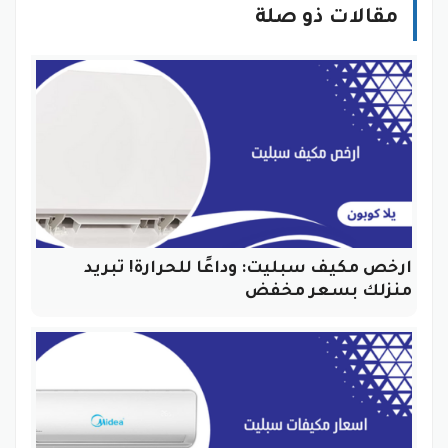
مقالات ذو صلة
ارخص مكيف سبليت: وداعًا للحرارة! تبريد
منزلك بسعر مخفض