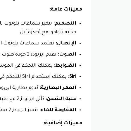
مميزات عامة:
التصميم:
تتميز سماعات بلوتوث للا
جذابة تتوافق مع أجهزة أبل.
الإتصال:
تعتمد سماعات بلوتوث ايفون من ابل على تقنية بلوتو
الصوت:
تقدم ايربودز 2 جودة صوت ممتازة مع نطاق ديناميكي واسع ووضوح ممتاز.
الضوابط:
يمكنك التحكم في الموس
Siri:
يمكنك استخدام Siri للتحكم في الموسيقى والمكالمات والتحكم في هاتفك أو جهازك اللوحي.
العمر البطارية:
تدوم بطارية ايربودز 2 لمدة 5 ساعات من الاستماع و 24 ساعة مع علبة 
علبة الشحن:
تأتي ايربودز 2 مع علبة شحن لاسلكية تُشحن لاسلكيًا باستخدام شاحن MagSafe أو أي شاحن لاسلكي Qi.
المقاومة للماء:
تتميز ايربودز 2 بمقاومة للماء والعرق IPX4، مما يجعلها مناسبة لممارسة الرياضة.
مميزات إضافية: