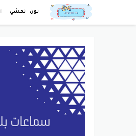
نون
نمشي
ا