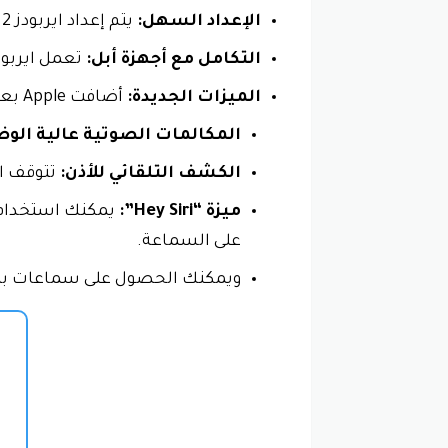
الإعداد السهل:
يتم إعداد ايربودز 2 بسهولة مع أجهزة أبل.
التكامل مع أجهزة أبل:
تعمل ايربودز 2 بسلاسة مع جميع أجهزة أبل، بما في ذلك iPhone و iPad و atch
الميزات الجديدة:
أضافت Apple بعض الميزات الجديدة إلى ايربودز 2، بما في ذلك:
المكالمات الصوتية عالية الوض
الكشف التلقائي للأذن:
تتوقف ال
ميزة “Hey Siri”:
على السماعة.
ويمكنك الحصول على سماعات بلوت