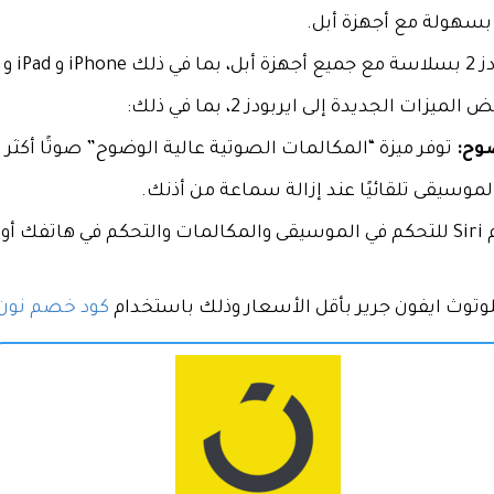
Apple W و Mac.
وح:
توفر ميزة “المكالمات الصوتية عالية الوضوح” صوتًا أكثر و
موسيقى تلقائيًا عند إزالة سماعة من أذنك.
يمكنك استخدام Siri للتحكم في الموسيقى والمكالمات والتحكم في ه
وث ايفون جرير بأقل الأسعار وذلك باستخدام
كود خصم نون