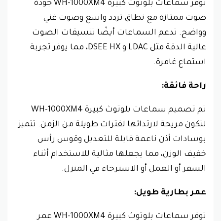
توفر سماعات بلوتوث كبيرة WH-1000XM4 جودة
صوت ممتازة مع نطاق تردد واسع وصوت غني
وواضح. تدعم السماعات أيضًا تنسيقات الصوت
عالية الدقة مثل LDAC و DSEE HX، مما يوفر تجربة
استماع غامرة.
راحة فائقة:
تم تصميم سماعات بلوتوث كبيرة WH-1000XM4
لتكون مريحة لارتدائها لفترات طويلة من الزمن. تتميز
بوسادات أذن ناعمة قابلة للتعديل وقوس رأس
خفيف الوزن، مما يجعلها مثالية للاستخدام أثناء
السفر أو العمل أو الاسترخاء في المنزل.
عمر بطارية طويل:
توفر سماعات بلوتوث كبيرة WH-1000XM4 عمر