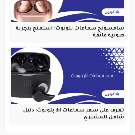
سامسونج سماعات بلوتوث: استمتع بتجربة
صوتية فائقة
تعرف على سعر سماعات jbl بلوتوث: دليل
شامل للمشتري