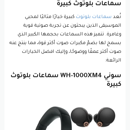
سماعات بلوتوث كبيرة
تُعد
سماعات بلوتوث
كبيرة خيارًا مثاليًا لمحبي
الموسيقى الذين يبحثون عن تجربة صوتية قوية
وغامرة. تتميز هذه السماعات بحجمها الكبير الذي
يسمح لها بضمّ مكبرات صوت أكثر قوة، مما ينتج عنه
صوت أكثر عمقًا ووضوحًا، وإليك افضل الخيارات
الرائعة:
سوني WH‎-‎1000‎XM4 سماعات بلوتوث
كبيرة