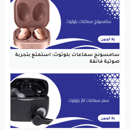
سامسونج سماعات بلوتوث: استمتع بتجربة
صوتية فائقة