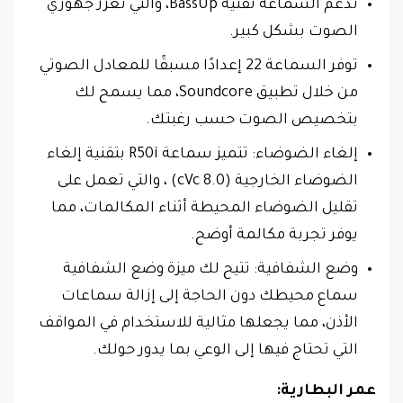
تدعم السماعة تقنية BassUp، والتي تعزز جهوري
الصوت بشكل كبير.
توفر السماعة 22 إعدادًا مسبقًا للمعادل الصوتي
من خلال تطبيق Soundcore، مما يسمح لك
بتخصيص الصوت حسب رغبتك.
إلغاء الضوضاء: تتميز سماعة R50i بتقنية إلغاء
الضوضاء الخارجية (cVc 8.0) ، والتي تعمل على
تقليل الضوضاء المحيطة أثناء المكالمات، مما
يوفر تجربة مكالمة أوضح.
وضع الشفافية: تتيح لك ميزة وضع الشفافية
سماع محيطك دون الحاجة إلى إزالة سماعات
الأذن، مما يجعلها مثالية للاستخدام في المواقف
التي تحتاج فيها إلى الوعي بما يدور حولك.
عمر البطارية: