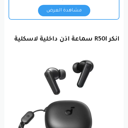
مشاهدة العرض
انكر R50‎i سماعة اذن داخلية لاسكلية