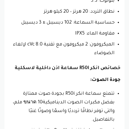
بلوتوث: 5.3
نطاق التردد: 20 هرتز – 20 كيلو هرتز
حساسية السماعة: 102 ديسيبل ± 3 ديسيبل
مقاومة الماء: IPX5
الميكروفون: 2 ميكروفون مع تقنية cVc 8.0 لإلغاء
الضوضاء
خصائص انكر R50‎i سماعة اذن داخلية لاسكلية
جودة الصوت:
تتمتع سماعة انكر R50i بجودة صوت ممتازة
بفضل مكبرات الصوت الديناميكيةขนาด 10 ملم،
والتي توفر نطاقًا تردديًا واسعًا وصوتًا غنيًا
بالتفاصيل.