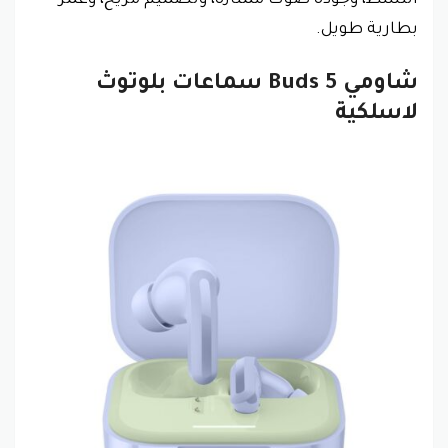
النشط، وجودة صوت ممتازة، وتصميم مريح، وعمر
بطارية طويل.
شاومي Buds ‎5 سماعات بلوتوث
لاسلكية