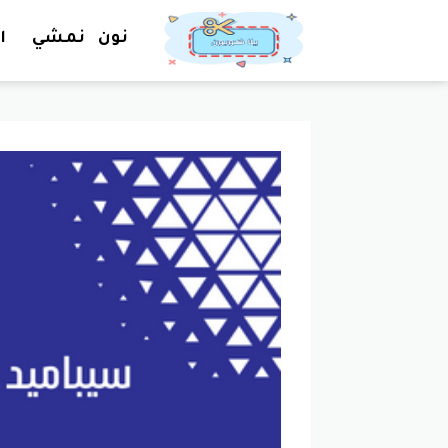
نون
نمشي
ا