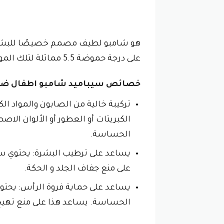
هو شامبو لطيف مصمم خصيصًا للبشرة ال
على درجة حموضة 5.5 مماثلة لتلك الموجودة على الجلد الطبيعي، مما يساعد على الحفاظ على حاجز البشرة الطبيعي.
خصائص سيباميد شامبو اطفال ض
تركيبة خالية من الصابون والمواد ا
الكبريتات أو العطور أو الألوان الا
الحساسة.
يساعد على ترطيب البشرة: يحتوي سي
على منع جفاف الجلد و الحكة.
يساعد على حماية فروة الرأس: يحتو
الحساسة. يساعد هذا على منع تهيج 