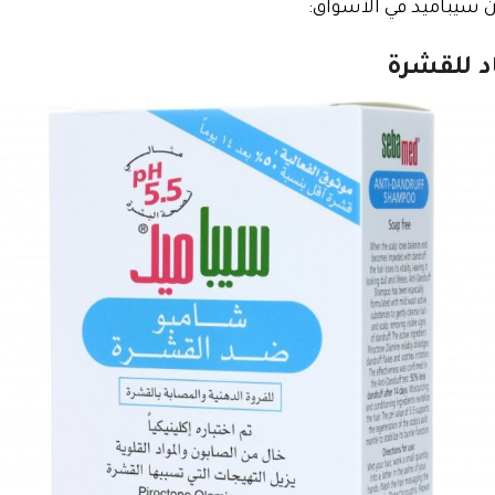
ن سيباميد في الأسواق:
د للقشرة