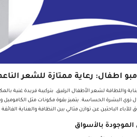
بو اطفال: رعاية ممتازة للشعر النا
ية واللطافة لشعر الأطفال الرقيق. بتركيبة فريدة غنية بال
ال ذوي البشرة الحساسة. يتميز بقوة مكونات مثل الكاموميل وا
للآباء الباحثين عن توازن مثالي بين النظافة والعناية الفائقة 
 الموجودة بالأسواق