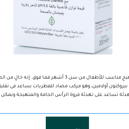
لطيف وغير مهيج مناسب للأطفال من سن 3 أشهر فما 
يروكتون أولامين، وهو مركب مضاد للفطريات يساعد في تقليل
دئة تساعد على تهدئة فروة الرأس الجافة والمتهيجة ويمكن