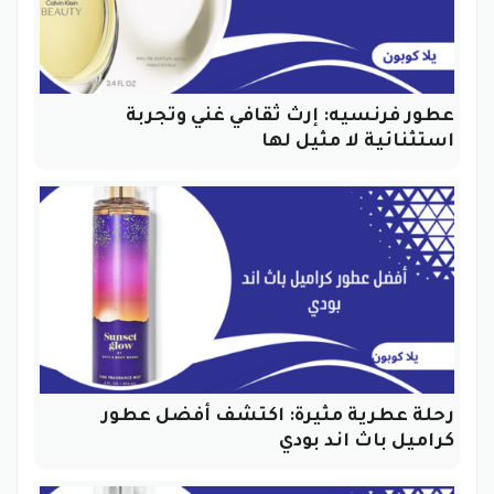
عطور فرنسيه: إرث ثقافي غني وتجربة
استثنائية لا مثيل لها
رحلة عطرية مثيرة: اكتشف أفضل عطور
كراميل باث اند بودي