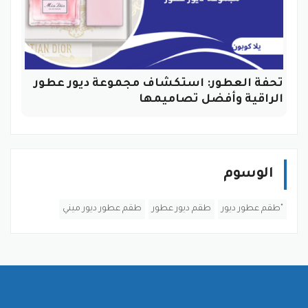
تحفة العطور: استكشاف مجموعة ديور عطور
الراقية وأفضل تصاميمها
الوسوم
"طقم عطور ديور
طقم ديور عطور
طقم عطور ديور ميني