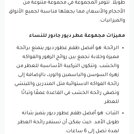
طويلاً. تتوفر المجموعة في مجموعة متنوعة من
الأحجام والأسعار، مما يجعلها مناسبة لجميع الأذواق
والميزانيات.
مميزات مجموعة عطر ديور جادور للنساء
الرائحة: هو أفضل طقم عطور ديور يتمتع برائحة
مميزة وخلابة تجمع بين روائح الزهور والفواكه
والخشب. وتتكون التركيبة الأساسية للعطر من
زهرة السوسن والياسمين والورد، بالإضافة إلى
رائحة الفواكه الاستوائية مثل المندرين والليتشي.
وتضفي رائحة الخشب في القاعدة عمقًا وثباتًا
للعطر.
الثبات: هو أفضل طقم عطور ديور يتميز بثباته
طويل الأمد. حيث يمكن أن تستمر رائحة العطر
لمدة تصل إلى 6 ساعات.