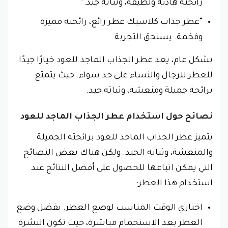
رائحته هادئة ولطيفة، وثباته جيد.”
“عطر جذاب كلاسيك عطر رائع، رائحته مميزة
وفخمة. يستحق التجربة.
بشكل عام، يعد عطر الجذاب الماجد للعود خيارًا جيدًا
للعطر للرجال والنساء على حد سواء. حيث يتمتع
برائحة جميلة ومنعشة، وثباته جيد.
نصائح حول استخدام عطر الجذاب الماجد للعود
يتميز عطر الجذاب الماجد للعود برائحته الجميلة
والمنعشة، وثباته الجيد. ولكن هناك بعض النصائح
التي يمكن اتباعها للحصول على أفضل النتائج عند
استخدام هذا العطر:
اختاري الوقت المناسب لوضع العطر. يفضل وضع
العطر بعد الاستحمام مباشرة، حيث تكون البشرة