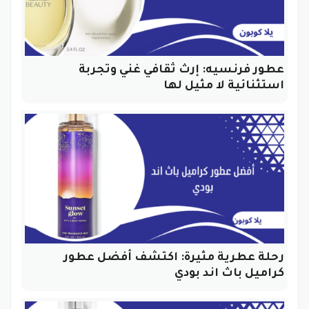
عطور فرنسيه: إرث ثقافي غني وتجربة
استثنائية لا مثيل لها
رحلة عطرية مثيرة: اكتشف أفضل عطور
كراميل باث اند بودي