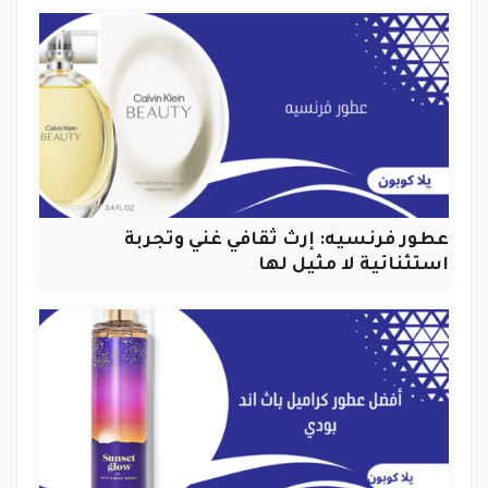
عطور فرنسيه: إرث ثقافي غني وتجربة
استثنائية لا مثيل لها