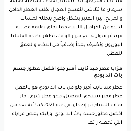
ميد نايت أمبر جلو، يبدأ بانتشار نفحات حمضية خفيفة
سرعان ما تتلاشى لتفسح المجال لقلب العطر الدافئ
والمريح. يبرز العنبر بشكل واضح يتخلله لمسات
لذيذة من الكراميل اللاتيه، مما يخلق توليفة عطرية
فريدة ومتوازنة. مع مرور الوقت، تظهر قاعدة الفانيليا
البوربون وتضيف بعداً إضافياً من الدفء والعمق
للعطر.
مزايا عطر ميد نايت أمبر جلو افضل عطور جسم
باث اند بودي
عطر ميد نايت أمبر جلو من باث اند بودي هو بالفعل
عطر مميز يستحق التفصيل، فهو عطر شرقي حار
جذاب للنساء تم إصداره في عام 2021 كما أنه يعد من
افضل عطور جسم باث اند بودي. وإليك بعض مزاياه
التي تجعله رائعا: