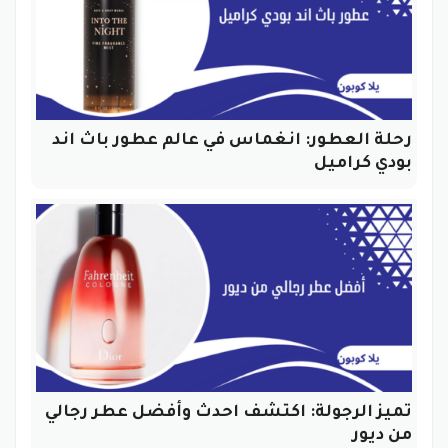
رحلة العطور: انغماس في عالم عطور باث اند
بودي كراميل
تميز الرجولة: اكتشف احدث وأفضل عطر رجالي
من ديور