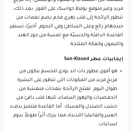
فريد وغير متوقع يوقظ حواسك على الفور. بعد ذلك،
تتطور الرائحة إلى قلب زهري فخم يضم نغمات من
جينجهام رائع وعلى الشاطئ وفي النجوم. أخيرًا، تستقر
القاعدة الدافئة والحسيّة مع لمسة من جوز الهند
والليمون وكعكة المثلجة.
إيجابيات عطر Sun-Kissed
هو أقوي عطور باث اند بودي للجسم يتكون من
مزيج فريد من المكونات التي تتطور على البشرة
طوال اليوم. تفتتح الرائحة بنفحات منعشة من
الحمضيات والزهور البيضاء، تليها قلب دافئ من
خشب الصندل والمسك. أما القاعدة فتتميز بدفء
العنبر والفانيليا اللذيذة، مما يترك أثراً طويلاً يدوم
لساعات.