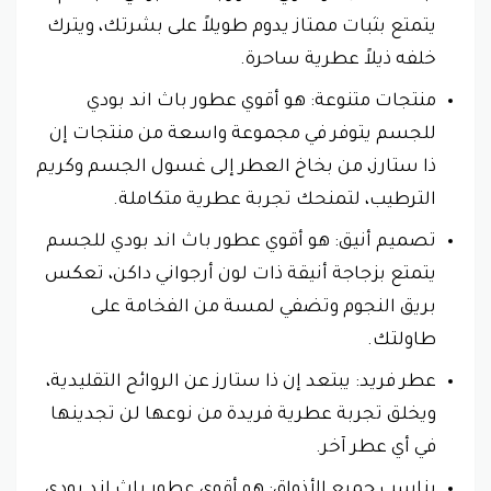
يتمتع بثبات ممتاز يدوم طويلاً على بشرتك، ويترك
خلفه ذيلاً عطرية ساحرة.
منتجات متنوعة: هو أقوي عطور باث اند بودي
للجسم يتوفر في مجموعة واسعة من منتجات إن
ذا ستارز، من بخاخ العطر إلى غسول الجسم وكريم
الترطيب، لتمنحك تجربة عطرية متكاملة.
تصميم أنيق: هو أقوي عطور باث اند بودي للجسم
يتمتع بزجاجة أنيقة ذات لون أرجواني داكن، تعكس
بريق النجوم وتضفي لمسة من الفخامة على
طاولتك.
عطر فريد: يبتعد إن ذا ستارز عن الروائح التقليدية،
ويخلق تجربة عطرية فريدة من نوعها لن تجدينها
في أي عطر آخر.
يناسب جميع الأذواق: هو أقوي عطور باث اند بودي