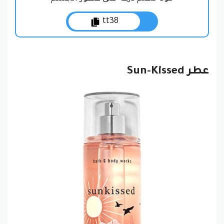
tt38
عطر Sun-Kissed