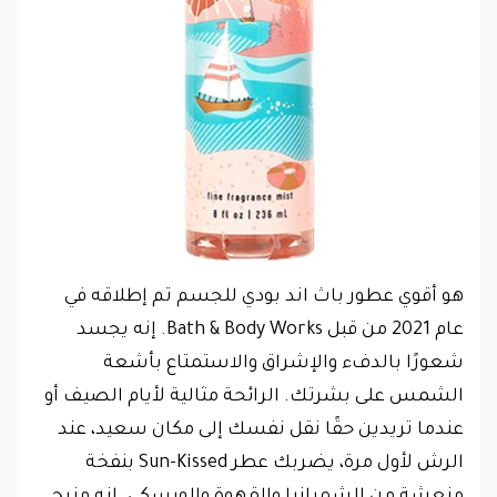
هو أقوي عطور باث اند بودي للجسم تم إطلاقه في
عام 2021 من قبل Bath & Body Works. إنه يجسد
شعورًا بالدفء والإشراق والاستمتاع بأشعة
الشمس على بشرتك. الرائحة مثالية لأيام الصيف أو
عندما تريدين حقًا نقل نفسك إلى مكان سعيد، عند
الرش لأول مرة، يضربك عطر Sun-Kissed بنفخة
منعشة من الشمبانيا والقهوة والويسكي. إنه مزيج