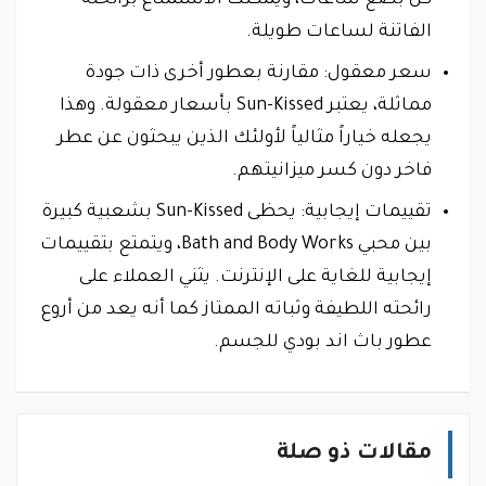
كل بضع ساعات، ويمكنك الاستمتاع برائحته
الفاتنة لساعات طويلة.
سعر معقول: مقارنة بعطور أخرى ذات جودة
مماثلة، يعتبر Sun-Kissed بأسعار معقولة. وهذا
يجعله خياراً مثالياً لأولئك الذين يبحثون عن عطر
فاخر دون كسر ميزانيتهم.
تقييمات إيجابية: يحظى Sun-Kissed بشعبية كبيرة
بين محبي Bath and Body Works، ويتمتع بتقييمات
إيجابية للغاية على الإنترنت. يثني العملاء على
رائحته اللطيفة وثباته الممتاز كما أنه يعد من أروع
عطور باث اند بودي للجسم.
مقالات ذو صلة