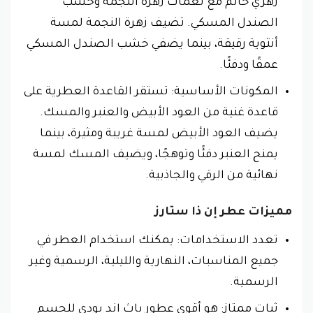
زهري حالم مع نغمات زهرة النجمة وخشب
الصندل المسكي. تضيف زهرة النجمة لمسة
أنثوية رقيقة، بينما يضفي خشب الصندل المسكي
عمقًا ودفئًا.
المكونات الأساسية: تستقر القاعدة العطرية على
قاعدة غنية من العود الأبيض والعنبر والمسك.
يضيف العود الأبيض لمسة غريبة ومثيرة، بينما
يمنح العنبر دفئًا وتوهجًا، ويضيف المسك لمسة
نهائية من الرقي والجاذبية.
مميزات عطر إن ذا ستارز
تعدد الاستخدامات: يمكنك استخدام العطر في
جميع المناسبات، النهارية والليلية، الرسمية وغير
الرسمية.
ثبات ممتاز: هو أقوي عطور باث اند بودي للجسم