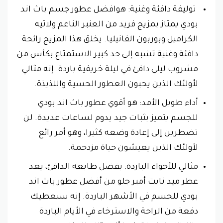
توليفة دافئة وغنية: هوافضل عطور جسم باث اند
بودي يمتاز بمزيج فريد من العنبر الناعم ولاتيه
الكراميل وبوربون الفانيليا. يخلق هذا المزيج رائحة
دافئة وغنية تشبه إلى حد كبير الاستمتاع بكأس من
مشروب ليلي دافئ في ليلة خريفية باردة. إنه مثالي
لأولئك الذين يحبون العطور الحسية واللذيذة.
أداء طويل الأمد: هو أقوي عطور باث اند بودي
للجسم يتميز بثبات جيد يدوم لساعات عديدة. لن
تضطرين إلى إعادة وضعه كثيرا، وهو أمر رائع
لأولئك الذين يعيشون حياة مزدحمة.
مثالي للأجواء الباردة: بفضل طابعه الدافئ، يعد
عطر ميد نايت أمبر جلو من أفضل عطور باث اند
بودي للجسم في الأشهر الباردة. إنه سيعطيك
دفعة من الراحة والاسترخاء في الأيام الباردة