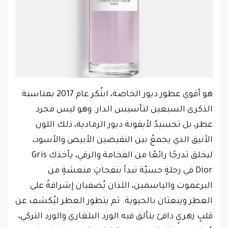
هو أقوي عطور ديور الخاصة، ابتُكر عام 2017 بمناسبة
الذكرى السبعين لتأسيس الدار. وهو ليس مجرد
عطر، بل تجسيدٌ لأيقونة ديور الرمادية، ذلك اللون
الأنيق الذي يجمعُ بين النقيضين الأبيض والأسود،
ليخلق تدرجًا رائعًا من الفخامة والرقي، يأخذك Gris
Dior في رحلةٍ حسيّة تبدأ بنفحاتٍ منعشةٍ من
البرغموت والياسمين، اللذان يُضفيان إشراقةً على
العطر ويبعثان بالحيوية. ثم يتطور العطر ليُكشف عن
قلبٍ زهريٍ دافئ يتألق فيه الورد البلغاري والورد التركي،