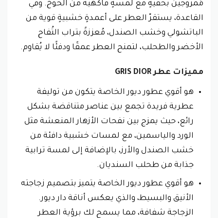
مُمزوجين بخفيةٍ مع لمسةٍ فاكهية من الخوخ. وفي
القاعدة، يستقرّ العطر على أعمدةٍ خشبيةٍ قوية من
الباتشولي وخشب الصندل، مُعززةً بتراب التُفاح
الأخضر والطحلب، لتمنح العطر عمقًا ودفئًا لا يُقاوم.
مميزات عطر GRIS DIOR
هو أقوي عطور ديور الخاصة يتكون من توليفة
عطرية فريدة تجمع بين عناصر متناقضة بشكل
رائع، حيث يمزج بين نفحات الأزهار المنعشة مثل
الورد والياسمين، مع لمسات خشبية دافئة من
خشب الصندل والأرز، بالإضافة إلى لمسة ترابية
جذابة من طحلب السنديان.
هو أقوي عطور ديور الخاصة يتميز بتصميم زجاجته
الأنيق والبسيط، والذي يعكس أناقة دار ديور.
الزجاجة شفافة، مما يسمح لك برؤية العطر