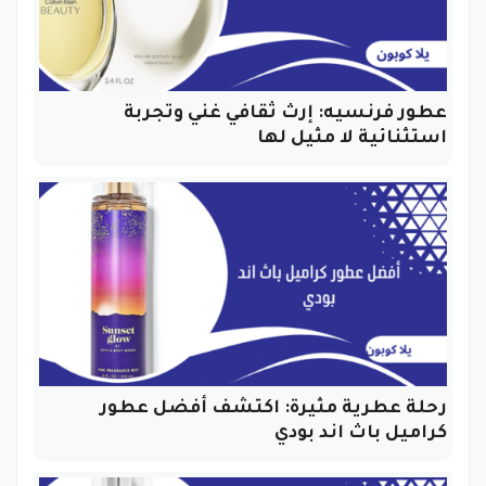
عطور فرنسيه: إرث ثقافي غني وتجربة
استثنائية لا مثيل لها
رحلة عطرية مثيرة: اكتشف أفضل عطور
كراميل باث اند بودي