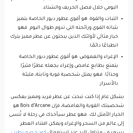
اليومي خلال فصل الخريف والشتاء.
الثبات والقوة: هو أقوي عطور ديور الخاصة يتميز
بثباته القوي ورائحته التي تدوم طوال اليوم. فهو
خيار مثالي لأولئك الذين يبحثون عن عطر مميز يترك
انطباعًا دائمًا.
الإغراء والغموض: هو أقوي عطور ديور الخاصة
يتمتع بطابع غامض وإغراء يجعله عطرًا مثيرًا
وجذابًا. فهو يمثل شخصية قوية وثابتة، مليئة
بالأسرار.
بشكل عام إذا كنت تبحث عن عطر فريد ومميز يعكس
شخصيتك القوية والغامضة، فإن Bois d’Arcane هو
الخيار الأمثل لك. فهو عطر سيأخذك في رحلة لا تُنسى
إلى عالم من السحر والإغراء ويمكن اقتناء العطر
بسعر في متناول اليد عند استعمال
كود خصم تطيب
.