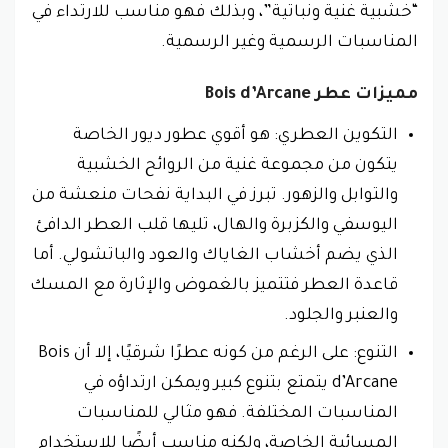
“خشبية غنية ونباتية”، وبذلك فهو مناسب للارتداء في
المناسبات الرسمية وغير الرسمية.
مميزات عطر Bois d’Arcane
التكوين العطري: هو أقوي عطور ديور الخاصة
يتكون من مجموعة غنية من الروائح الخشبية
والتوابل والزهور. تبرز في البداية نفحات منعشة من
اليوسفي والكزبرة والهال، تليها قلب العطر الدافئ
الذي يضم أخشاب الغاياك والعود والباتشولي. أما
قاعدة العطر فتتميز بالغموض والإثارة مع المسك
والعنبر والجلود.
التنوع: على الرغم من كونه عطرًا شرقيًا، إلا أن Bois
d’Arcane يتمتع بتنوع كبير ويمكن ارتداؤه في
المناسبات المختلفة. فهو مثالي للمناسبات
المسائية الخاصة، ولكنه مناسب أيضًا للاستخدام