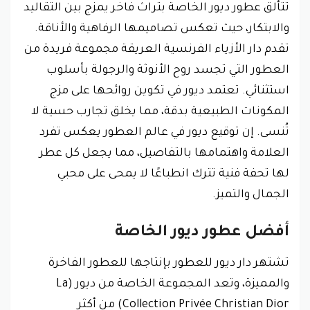
تتألق عطور ديور الخاصة بتراث فاخر يمزج بين التقاليد
والابتكار، حيث تعكس تصاميمها الرفاهية والأناقة.
تقدم دار الأزياء الفرنسية العريقة مجموعة فريدة من
العطور التي تجسد روح الأنوثة والرجولة بأسلوب
استثنائي. تعتمد ديور في تكوين روائحها على مزج
المكونات الطبيعية بدقة، مما يخلق تجارب حسية لا
تُنسى. إن توقيع ديور في عالم العطور يعكس تفرد
العلامة واهتمامها بالتفاصيل، مما يجعل كل عطر
لها تحفة فنية تترك انطباعًا لا يمحى على محبي
الجمال والتميز.
أفضل عطور ديور الخاصة
تشتهر دار ديور للعطور بإنتاجها للعطور الفاخرة
والمميزة، وتعد المجموعة الخاصة من ديور (La
Collection Privée Christian Dior) من أكثر