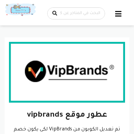
تخطي إلى
المحتوى
عطور موقع vipbrands
تم تعديل الكوبون من VipBrands لكى يكون خصم