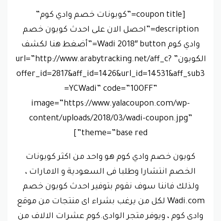
[coupon title=”كوبونات خصم وادي كوم”
description=”احصل الان على احدث كوبون خصم
وادي كوم Wadi 2018″ button=”أضغط هنا لكشف
الكوبون” url=”http://www.arabytracking.net/aff_c?
offer_id=2817&aff_id=1426&url_id=14531&aff_sub3
=YCWadi” code=”10OFF”
image=”https://www.yalacoupon.com/wp-
content/uploads/2018/03/wadi-coupon.jpg”
theme=”base red”]
كوبون خصم وادي كوم هو واحد من اكثر كوبونات
الخصم انتشارا وطلبا فى السعودية و الامارات ،
ولذلك فاننا سوف نقوم بتوفير احدث كوبون خصم
Wadi.com لكل من يرغب بشراء اى منتجات من موقع
وادى كوم ، ويوفر متجر الوادى.كوم عشرات الالاف من