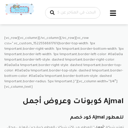
تخطي إلى
المحتوى
[vc_row][vc_column][/vc_column][/vc_row][vc_row
css=”.vc_custom_1522556861761{border-top-width: 1px
!important;border-right-width: 1px !important;border-bottom-width: 1px
!important;border-left-width: 1px !important;border-left-color: #0a0a0a
!important;border-left-style: dashed !important;border-right-color:
#0a0a0a !important;border-right-style: dashed !important;border-top-
color: #0a0a0a !important;border-top-style: dashed !important;border-
bottom-color: #0a0a0a !important;border-bottom-style: dashed
!important;border-radius: 5px !important;}”][vc_column width=”3/4″]
[vc_column_text]
كوبونات وعروض أجمل Ajmal
كود خصم Ajmal للعطور
تعتبر شركة “
أجمل
” للعطور من اكثر شركات العطور خبرة حيث انها فى مجال