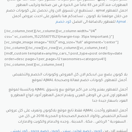
العطورات منذ أكثر من 63 عاماً من الخبرة في فن صناعة وتركيب العطور
، تستطيع ان تتسوق الان وان تحصل على كوبونات خصم ajmal اجمل للعطور
من خلال موقعنا يلا كوبون ، نساعدكم هنا بالعثور على احدث عروض أجمل
.
كود خصم Ajmal
للعطور بالاضافة الى افضل
[/vc_column_text][/vc_column][vc_column width=”1/4″
css=”.vc_custom_1522556771521{margin-top: 35px !important;}”]
[vc_single_image image=”1032″ img_size=”full” alignment=”center”]
[/vc_column][/vc_row][vc_row][vc_column][vc_column_text]
[mdf_custom template=any/my_cars_1 post_type=post orderby=date
order=desc page=1 per_page=12 taxonomies=category+41]
[/vc_column_text][vc_column_text]
يلا كوبون يضع بين ايديكم الان كل العروض وكوبونات الخصم والتخفيض
لموقع AJMAL أجمل للعطور، كوبونات خضم فعالة وصحيحة.
وبالنسبة لموقع AJMAL أجمل للعطور يعتبر واحد من اكبر مواقع بيع وتسوق
العطور اون لاين في الوطن العربي ويقدم اجمل العطور أجود انواع العطور و
العود باسعار جيدة جدا
فقط تابع موقع يلاكوبون وتعرف على كل عروض AJMAL أجمل للعطور وأحدث
قسائم التخفيض واكواد الخصم الصحيحة و المجربة 2018 فى كل من
السعودية ” الرياض ، مكة ، المدينة ، وجده والدمام والكويت والامارات .
أستفيد الان من
كوبون خصم قولدن سنت
،
كوبون خصم وجوه
،
كود نمشي