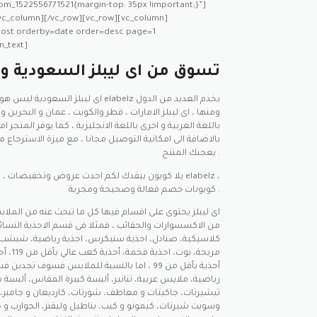
om_1522556771521{margin-top: 35px !important;}”]
/vc_column][/vc_row][vc_row][vc_column]
post orderby=date order=desc page=1
n_text]
تسوق من اى ليبلز السعودية وا
اى ليبلز السعودية ليس هو الفرع الوحيد ، 
ومنها ، اى ليبلز الامارات ، قطر والكويت ، عمان و البحرين 
باللغة العربية و اخرى باللغة الانجليزية ، كما يوفر المتجر ام
بالاضافة الى امكانية التوصيل مجانا ، مع ميزة الاسترجاع مج
يعجبك المنتج .
يلا كوبون بيقدك لكم احدث عروض وتخفيضات ، كوبون وك
كوبونات خصم فعالة وصحيحة ومجربة .
اى ليبلز يحتوى على اقسام فيها كل ما تبحث عنه من الملاب
من الاكسسوارات والحقائب ، فمثلا فى قسم الاحذية النسائي
كلاسيكية، صنادل، احذية سنيكرس، احذية رياضية، شبشب 
أحذية بأقل من 99 ، اما بالنسبة للملابس فسوف تجد
رياضية، ملابس عربية، تنانير، ألبسة كبيرة المقاس، ألبسة
تيشيرتات، جاكيتات و معاطف، شورتات، كارديغان و جامبر، ا
وسويت شيرتات، كيمونو و كيب، بناطيل وليقنز، الجوارب و 