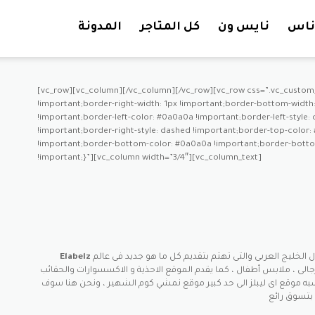
تخطي إلى المحتوى
ناس
نايس ون
كل المتاجر
المدونة
[vc_row][vc_column][/vc_column][/vc_row][vc_row css=”.vc_custom
!important;border-right-width: 1px !important;border-bottom-width: 
!important;border-left-color: #0a0a0a !important;border-left-style
!important;border-right-style: dashed !important;border-top-color:
!important;border-bottom-color: #0a0a0a !important;border-bottom
!important;}”][vc_column width=”3/4″][vc_column_text]
 الخليج العربى والتى تهتم بتقديم كل ما هو جديد فى عالم
الى ، ملابس أطفال ، كما يقدم الموقع الاحذية و الاكسسوارات والحقائب
ه موقع اى ليبلز الى حد كبير موقع نمشي كوم الشهير ، ونحن هنا سوف