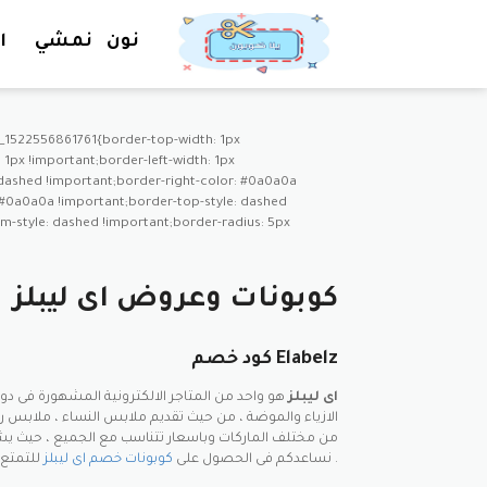
نون
نمشي
ا
_1522556861761{border-top-width: 1px
1px !important;border-left-width: 1px
: dashed !important;border-right-color: #0a0a0a
 #0a0a0a !important;border-top-style: dashed
-style: dashed !important;border-radius: 5px
كوبونات وعروض
اى ليبلز
كود خصم Elabelz
Elabelz اى ليبلز
هو واحد من المتاجر الالكترونية المشهورة فى دول
الازياء والموضة ، من حيث تقديم ملابس النساء ، ملابس رج
من مختلف الماركات وباسعار تتناسب مع الجميع ، حيث يشب
للتمتع بتسوق رائع .
نساعدكم فى الحصول على
كوبونات خصم اى ليبلز