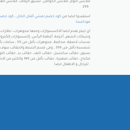
ملابس النوم، ملابس الحوامل، تنسيق الزفاف، ملابس العمل
299 .
استفيدوا ايضا من
كود خصم نمشي أفنان الباتل
،
كود خصم
مودانيسا
اى ليبلز يقدم ايضا الاكسسوارات ومنها مجوهرات، نظار
وشبكات الشعر، أحزمة، أغطية الرأس، إكسسوارات إلكترون
شمسية بأقل من 399 ، وفى قسم الشنط والحقا
بسيور، حقائب ساتشيل، حقائب كتف، حقائب يد، حقائب ك
مكياج، حقائب صغيرة، حقائب بأقل
للرجال و الاطفال ايضا .