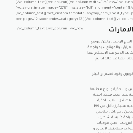
[/vc_column_text][/vc_column][vc_column width=”1/4″ css=”.vc_cust
[vc_single_image image=”278″ img_size=”full” alignment=”center”][
[vc_column_text][mdf_custom template=any/my_cars_1 post_type=
per_page=12 taxonomies=category+12 ][/vc_column_text][vc_colum
[/vc_column_text][/vc_column][/vc_row]
لامارات
ولكن موقع elabelz يخدم العديد من الدول
والعراق ، والموقع لديه واجهة
كانية الدفع عند الاستلام نقدا
انا ايضا فى حالة اذا لم
ود خصم اى ليبلز elabelz ،
س و الاحذية وانواع مختلفة
ة تجد احذية فلات، احذية
& صندل سلايد، احذية
مريحة، بوت، احذية فخمة، أحذية كعب عالي بأقل من 119، أحذية سنيكرز بأقل من 199 ،
ين فساتين ، بلوزات ، ملابس
 سباحة وألبسة شاطئ،
فرولات، جينز، هوديات
جوارب مطاطية، لانجري و