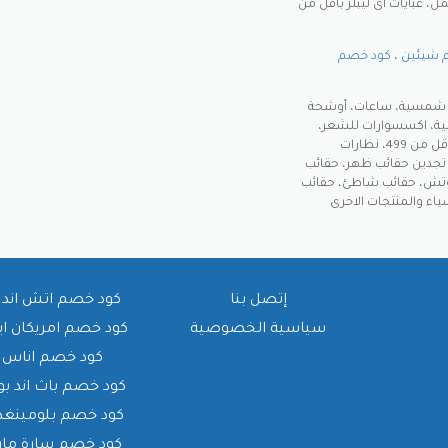
، عبايات اى ليبلز بأقل من
 شيئين
،
كود خصم
ات شمسية، ساعات، أوشحة
ية، اكسسوارات للشعر،
عدسات لاصقة، محافظ، مجوهرات بأقل من 59 ، ساعات بأقل من 499، نظارات
ئب سوف تجدين حقائب ظهر، حقائب
لوتش، حقائب شاطئ، حقائب
 من 149 والكثير من الاشياء والمنتجات الاخرى
إتصل بنا
كود خصم اتش اند 
سياسية الخصوصية
كود خصم امريكان ا
كود خصم اناس
كود خصم باث اند بو
كود خصم بلومينغدي
كود خصم سارة ما