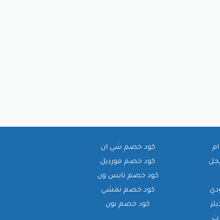
ام
كود خصم شي ان
يجل
كود خصم فورديل
كود خصم نايس ون
دي
كود خصم نمشي
لز
كود خصم نون
رت