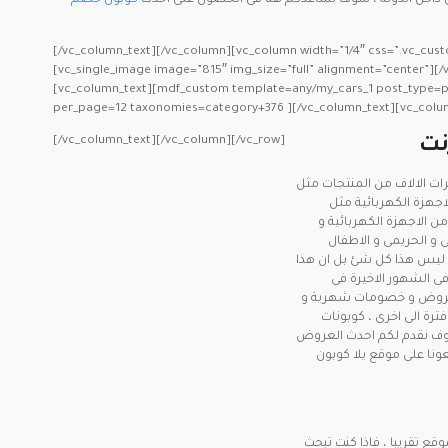
ان داخل الدولة ، سوف نساعدكم هنا فى الحصول على احدث
كوبون خصم
[/vc_column_text][/vc_column][vc_column width=”1/4″ css=”.vc_cust
[vc_single_image image=”815″ img_size=”full” alignment=”center”][
[vc_column_text][mdf_custom template=any/my_cars_1 post_type=
per_page=12 taxonomies=category+376 ][/vc_column_text][vc_colu
[/vc_column_text][/vc_column][/vc_row]
نت
ات الالاف من المنتجات مثل
لاجهزة الكهربائية مثل
من الاجهزة الكهربائية و
لى و الحريمى و الاطفال
ليس هذا كل شئ بل ان هذا
فى الشهور الاخيرة فى
 عروض و خصومات شهرية و
ترة الى اخرى ، كوبونات
وف نقدم لكم احدث العروض
قع تقريبا ، فاذا كنت تبحث