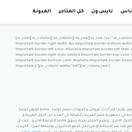
تخطي إلى المحتوى
ناس
نايس ون
كل المتاجر
المدونة
[vc_row][vc_column][/vc_column][/vc_row][vc_row css=”.vc_custom
!important;border-right-width: 1px !important;border-bottom-width: 
!important;border-left-color: #0a0a0a !important;border-left-style
!important;border-right-style: dashed !important;border-top-color:
!important;border-bottom-color: #0a0a0a !important;border-bottom
!important;}”][vc_column width=”3/4″][vc_column_text]
كوبون جوميا Jumia ، يلا كوبون يقدم لكم أحدث عروض و كوبونات خصم جوميا Jumia.com ، كوبونات خصم صحيحة وفعالة ومجربة
ونية فى جمهورية مصر العربية بالاضافة الى العديد من الدول العربية و
الافريقية الاخرى ، حيث ان Jumia موجود ايضا فى دولة الجزائر و المغرب و كينيا وغانا وبعض الدول الاخرى ، ويقدم المتجر تجربة تسوق
قدا عند الاستلام او من خلال الدفع الالكترونى بواسطة الفيزا ، الكريدت