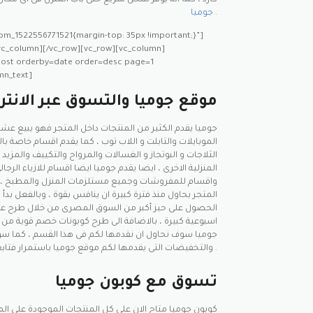
كارد ، كما انه يوفر شحن سريع حتى باب المنزل فى اى مك
.
جوميا
om_1522556771521{margin-top: 35px !important;}”]
/vc_column][/vc_row][vc_row][vc_column]
post orderby=date order=desc page=1
mn_text]
موقع جوميا والتسوق عبر الانتر
جوميا يقدم الكثير من المنتجات داخل المتجر فهو يبيع عشر
الموبايلات والتابلت و اللاب توب ، كما يقدم اقسام خاصة با
الثلاجات و البوتجاز و الغسالات والمرواح والتكييف والمزيد 
المنزلية الاخرى ، ايضا يقدم جوميا ايضا اقسام للازياء الرجا
واقسام للمفروشات وجميع مستلزمات المنزل والمطبخ ، 
المتجر يحاول منذ فترة كبيرة ان ينافس بقوة ، وبالفعل بدأ 
الحصول على حيز أكبر من السوق المصرى من خلال طرح
اسبوعية كبيرة ، بالاضافة الى طرح كوبونات خصم قوية من ف
جوميا سوف نحاول ان نقدمها لكم فى هذا القسم ، كما س
والتخفيضات التى يقدمها لكم موقع جوميا باستمرار فتابعونا على موقع يلا كوبون .
تسوق مع كوبون جوميا
كوبون جوميا متاح الان على كل المنتجات الموجودة على المو