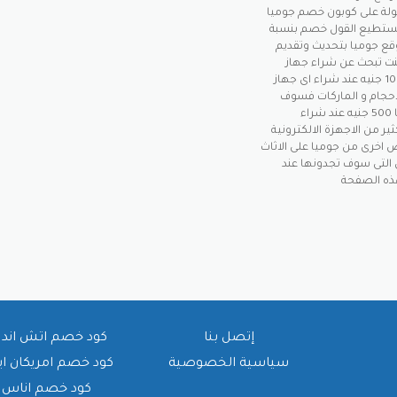
لة على كوبون خصم جوميا
وبايلات ، يعنى تستطيع القول خصم بنسبة
وقع جوميا بتحديث وتقديم
كنت تبحث عن شراء جهاز
تكييف او ثلاجة او مبرد فيقدم لكم جوميا خصومات حتى 1000 جنيه عند شراء اى جهاز
احجام و الماركات فسوف
تجدون عليها خصومات قوية من بينها قسيمة شراء جوميا 500 جنيه عند شراء
5000 جنيه ، وكذلك الكثير من الاجهزة الالكترونية
ض اخرى من جوميا على الاثاث
ى التى سوف تجدونها عند
إتصل بنا
كود خصم اتش اند 
سياسية الخصوصية
كود خصم امريكان ا
كود خصم اناس