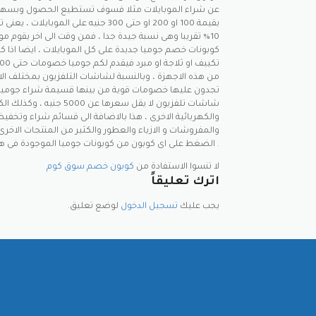
عن شراء الموبايلات مثلا فسوف تستطيع الحصول وبسهو
بقيمة 100 او 200 او حتى 300 جنيه على الم
10% تقريبا وهى نسبة جيدة جدا ، فمن وقت الى اخر يقوم م
كوبونات خصم جوميا جديدة على كل الموبايلات ، ايضا اذا 
من هذه الاجهزة ، وبالنسبة لشاشات التلفزيون بمختلف ال
شاشات تلفزيون لا يقل سعرها عن 
والكهربائية الاخرى ، هذا بالاضافة الى قسائم شراء وتخفي
والمفروشات و الازياء والعطور والكثير من المنتجات الاخر
الضغط على اى كوبون من كوبونات جوميا الموجودة فى هذه الصفحة .
لا تنسوا الاستفادة من
كوبون خصم سوق كوم
اترك تعليقاً
يجب عليك
تسجيل الدخول
لوضع تعليق.