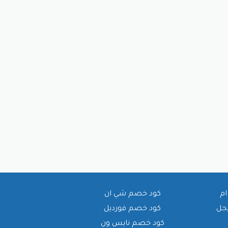
ام
كود خصم شي ان
يجل
كود خصم فورديل
كود خصم نايس ون