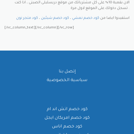
الان بقمية 10% على كل مشترياتك من موقع دريسليلى الصينى ، اذا كنت
تسجل دخولك على الموقع لاول مرة .
استفيدوا ايضا من
كود خصم نمشي
،
كود خصم شيئين
،
كود متجر نون
[/vc_column_text][/vc_column][/vc_row]
إتصل بنا
سياسية الخصوصية
كود خصم اتش اند ام
كود خصم امريكان ايجل
كود خصم اناس