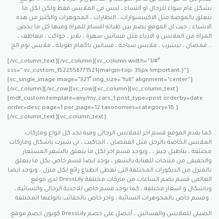
بشكل عام سواء للرجال او النساء ، ليس فى الملابس فقط ولكن لكل ما
يتعلق بالموضة مثل الاكسسوارات ، النظارات ، المجوهرات والكثير من هذه
الاشياء ، حيث ان الموقع يضم بين طياته اقسام للمراة وفيها كل ما يخص
المراة من الملابس و الازياء مثل فساتين سهرة ، بلايز ، جواكت ، معاطف ،
قمصان ، تيشرت ، ملابس سباحة ، فساتين باكمام طويلة ، ملابس نوم الخ …
[/vc_column_text][/vc_column][vc_column width=”1/4″
css=”.vc_custom_1522556771521{margin-top: 35px !important;}”]
[vc_single_image image=”321″ img_size=”full” alignment=”center”]
[/vc_column][/vc_row][vc_row][vc_column][vc_column_text]
[mdf_custom template=any/my_cars_1 post_type=post orderby=date
order=desc page=1 per_page=12 taxonomies=category+18 ]
[/vc_column_text][vc_column_text]
كما يقدم الموقع قسم اخر للملابس الرجالى وفيه تجد كل انواع وماركات
الملابس الخاصة بالرحل مثل القمصان ، الجاكيت ، تى شيرت باشكال وماركات
مختلفة ، بناطيل جينز ، ، ويوجد قسم اخر لكل ما يتعلق بالشعر المستعار
والحقيقى من منتجات للعناية بالشعر ، يوجد ايضا قسم خاص بكل ما يتعلق
بالمنزل من الديكورات المختلفة التى تعطى انطباع رائع لكل منزل ، ويوجد ايضا
لدى موقع DressLily العالمى قسم يضم الساعات من ماركات مختلفة
وباشكال و اسعار مختلفة ، كما يوجد قسم خاص للاحذية الرجالى والنسائية ،
وقسم خاص بالمجوهرات النسائية ، واخر خاص بالحقائب بانواعها المختلفة .
كوبون خصم موقع DressLily الصينى للملابس والفساتين ، أحصل على خصم