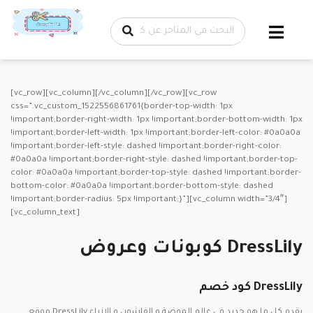
تخطي إلى
المحتوى
[vc_row][vc_column][/vc_column][/vc_row][vc_row
css=”.vc_custom_1522556861761{border-top-width: 1px
!important;border-right-width: 1px !important;border-bottom-width: 1px
!important;border-left-width: 1px !important;border-left-color: #0a0a0a
!important;border-left-style: dashed !important;border-right-color:
#0a0a0a !important;border-right-style: dashed !important;border-top-
color: #0a0a0a !important;border-top-style: dashed !important;border-
bottom-color: #0a0a0a !important;border-bottom-style: dashed
!important;border-radius: 5px !important;}”][vc_column width=”3/4″]
[vc_column_text]
كوبونات وعروض DressLily
كود خصم DressLily
موقع DressLily يقدم كل ما هو جديد فى عالم الموضة و الفاشون و الازياء