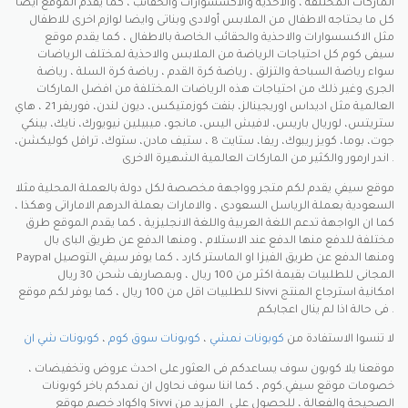
الماركات المختلفة ، والاحذية والاكسسوارات والحقائب ، كما يقدم الموقع ايضا
كل ما يحتاجه الاطفال من الملابس أولادى وبناتى وايضا لوازم اخرى للاطفال
مثل الاكسسوارات والاحذية والحقائب الخاصة بالاطفال ، كما يقدم موقع
سيفى كوم كل احتياجات الرياضة من الملابس والاحذية لمختلف الرياضات
سواء رياضة السباحة والتزلق ، رياضة كرة القدم ، رياضة كرة السلة ، رياضة
الجرى وغير ذلك من احتياجات هذه الرياضات المختلفة من افضل الماركات
العالمية مثل اديداس اوريجينالز، بنفت كوزمتيكس، ديون لندن، فوريفر 21 ، هاي
ستريتس، لوريال باريس، لافيش اليس، مانجو، ميبيلين نيويورك، نايك، بينكي
جوت، بوما، كويز ريبوك، ريفا، ستايت 8 ، ستيف مادن، ستوك، ترافل كوليكشن،
اندر ارمور والكثير من الماركات العالمية الشهيرة الاخرى .
موقع سيفي يقدم لكم متجر وواجهة مخصصة لكل دولة بالعملة المحلية مثلا
السعودية بعملة الرياسل السعودى ، والامارات بعملة الدرهم الاماراتى وهكذا ،
كما ان الواجهة تدعم اللغة العربية واللغة الانجليزية ، كما يقدم الموقع طرق
مختلفة للدفع منها الدفع عند الاستلام ، ومنها الدفع عن طريق الباى بال
Paypal ومنها الدفع عن طريق الفيزا او الماستر كارد ، كما يوفر سيفي التوصيل
المجانى للطلبيات بقيمة اكثر من 100 ريال ، وبمصاريف شحن 30 ريال
للطلبيات اقل من 100 ريال ، كما يوفر لكم موقع Sivvi امكانية استرجاع المنتج
فى حالة اذا لم ينال اعجابكم .
لا تنسوا الاستفادة من
كوبونات نمشي
،
كوبونات سوق كوم
،
كوبونات شي ان
موقعنا يلا كوبون سوف يساعدكم فى العثور على احدث عروض وتخفيضات ،
خصومات موقع سيفي.كوم ، كما اننا سوف نحاول ان نمدكم باخر كوبونات
واكواد خصم موقع Sivvi الصحيحة والفعالة ، للحصول على المزيد من