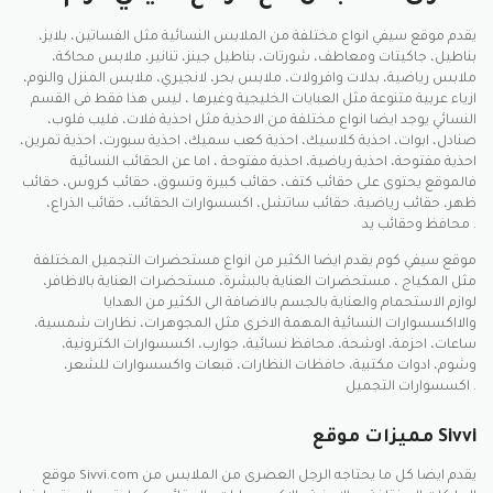
يقدم موقع سيفي انواع مختلفة من الملابس النسائية مثل الفساتين، بلايز،
بناطيل، جاكيتات ومعاطف، شورتات، بناطيل جينز، تنانير، ملابس محاكة،
ملابس رياضية، بدلات وافرولات، ملابس بحر، لانجيري، ملابس المنزل والنوم،
ازياء عربية متنوعة مثل العبايات الخليجية وغيرها ، ليس هذا فقط فى القسم
النسائي يوجد ايضا انواع مختلفة من الاحذية مثل احذية فلات، فليب فلوب،
صنادل، ابوات، احذية كلاسيك، احذية كعب سميك، احذية سبورت، احذية تمرين،
احذية مفتوحة، احذية رياضية، احذية مفتوحة ، اما عن الحقائب النسائية
فالموقع يحتوى على حقائب كتف، حقائب كبيرة وتسوق، حقائب كروس، حقائب
ظهر، حقائب رياضية، حقائب ساتشل، اكسسوارات الحقائب، حقائب الذراع،
محافظ وحقائب يد .
موقع سيفي كوم يقدم ايضا الكثير من انواع مستحضرات التجميل المختلفة
مثل المكياج ، مستحضرات العناية بالبشرة، مستحضرات العناية بالاظافر،
لوازم الاستحمام والعناية بالجسم بالاضافة الى الكثير من الهدايا
والااكسسوارات النسائية المهمة الاخرى مثل المجوهرات، نظارات شمسية،
ساعات، احزمة، اوشحة، محافظ نسائية، جوارب، اكسسوارات الكترونية،
وشوم، ادوات مكتبية، حافظات النظارات، قبعات واكسسوارات للشعر،
اكسسوارات التجميل .
مميزات موقع Sivvi
موقع Sivvi.com يقدم ايضا كل ما يحتاجه الرجل العصرى من الملابس من