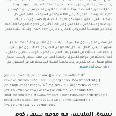
والموضة فى الخليج العربى وخاصة دول المملكة العربية السعودية ودولة
الامارات العربية المتحدة ، وكانت الانطلاقة الاولى لمتجر سيفى دوت كوم فى
عام 2014 ويقدم المتجر اكثر من 100 ماركة من الماركات العالمية فى كل
المجالات التى تتعلق بالموضة و الازياء ، الاحذية والاكسسوارات ، الازياء
الرياضية ومستحضرات التجميل وغير ذلك الكثير من خطوط الموضة العالمية
، وقد تم انشاء متجر Sivvi.com بدعم من موسسة العبار رجل الاعمال الاماراتى
.
متجر Sivvi من افضل متاجر تسوق ملابس نسائية ، تسوق ملابس رجالية ،
تسوق ملابس أطفال ، بشكل عام هو من افضل مواقع التسوق عبر الانترنت
والدفع عند الاستلام فى السعودية ، الامارات ، قطر ، الكويت ، البحرين ، عمان ،
كما انه يعتبر من مواقع التسوق الرخيصة ايضا من حيث السعر وليست اسعار
مبالغ فيها ، ما انه يقدم ماركات عالمية اصلية نساعدكم هنا فى الحصول على
.
كود خصم sivvi
احدث
[/vc_column_text][/vc_column][vc_column width=”1/4″
css=”.vc_custom_1522556771521{margin-top: 35px !important;}”]
[vc_single_image image=”37″ img_size=”full” alignment=”center”]
[/vc_column][/vc_row][vc_row][vc_column][vc_column_text]
[mdf_custom template=any/my_cars_1 post_type=post orderby=date
order=desc page=1 per_page=12 taxonomies=category+5 ]
[/vc_column_text][vc_column_text]
تسوق الملابس مع موقع سيفي كوم