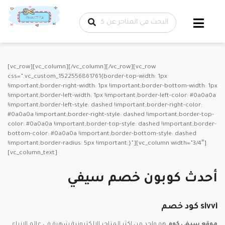
تخطي إلى
المحتوى
[vc_row][vc_column][/vc_column][/vc_row][vc_row
css=”.vc_custom_1522556861761{border-top-width: 1px
!important;border-right-width: 1px !important;border-bottom-width: 1px
!important;border-left-width: 1px !important;border-left-color: #0a0a0a
!important;border-left-style: dashed !important;border-right-color:
#0a0a0a !important;border-right-style: dashed !important;border-top-
color: #0a0a0a !important;border-top-style: dashed !important;border-
bottom-color: #0a0a0a !important;border-bottom-style: dashed
!important;border-radius: 5px !important;}”][vc_column width=”3/4″]
[vc_column_text]
أحدث كوبون خصم سيفي
كود خصم sivvi
موقع سيفى كوم
هو واحد من اكثر المتاجر الالكترونية شهرة فى عالم الازياء