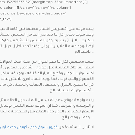
om_1522556771521{margin-top: 35px !important;}”]
/vc_column][/vc_row][vc_row][vc_column]
post orderby=date order=desc page=1
_text]
يقدم موقع على اكسبريس اقسام مختلفة تلبى كافة الاحتيا
وفيه سوف تجدين كل ما تحتاجين اليه من الملابس النسائية
سكيرت ، بلايز ، تى شيرت وكل الملابس النسائية من ماركا
ايضا يوجد قسم الملابس الرجالى وفيه تجد بناطيل جينز ،
داخلية الخ …
اشهر الماركات العالمية مثل هواوى ، شاومى ، اسوس ، أبل
اكسسوارت الجوال وقطع الغيار المختلفة ، يوجد قسم اخر ف
الكمبيوتر واللاب توب ، كما يوجد اقسام اخرى للالكترونيات 
كل ما يتعلق بالمنزل والحديقة ، الحقائب والاحذية ، كل ما ي
أكسسوارات السيارات الخ …
و الفرنسية و العربية ، كما ان الموقع يدعم الشحن بوسا
الاسعار للكثير من الدول حول العالم مثل السعودية و الامار
وعمان ومصر الخ ….
لا تنسى الاستفادة من
كوبون سوق كوم
،
كوبون خصم نون