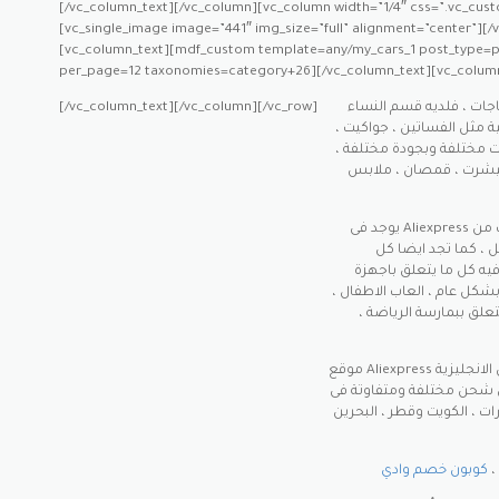
[/vc_column_text][/vc_column][vc_column width=”1/4″ css=”.vc_cust
[vc_single_image image=”441″ img_size=”full” alignment=”center”][
[vc_column_text][mdf_custom template=any/my_cars_1 post_type=
per_page=12 taxonomies=category+26][/vc_column_text][vc_column
جات ، فلديه قسم النساء
[/vc_column_text][/vc_column][/vc_row]
 مثل الفساتين ، جواكيت ،
ت مختلفة وبجودة مختلفة ،
 تيشرت ، قمصان ، ملابس
يوجد فى Aliexpress قسم مخصص لكل ما يهم الجوال من حيث احدث الجوالات من
 ، كما تجد ايضا كل
يه كل ما يتعلق باجهزة
بشكل عام ، العاب الاطفال ،
تعلق ببمارسة الرياضة ،
موقع Aliexpress يقدم واجهة موقع تدعم العديد من اللغات حول العالم مثل الانجليزية
ئل شحن مختلفة ومتفاوتة فى
ات ، الكويت وقطر ، البحرين
،
كوبون خصم وادي