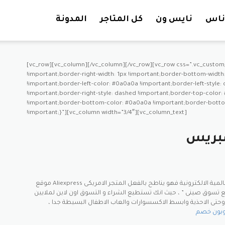
تخطي إلى المحتوى
ناس
نايس ون
كل المتاجر
المدونة
[vc_row][vc_column][/vc_column][/vc_row][vc_row css=”.vc_custom
!important;border-right-width: 1px !important;border-bottom-width: 
!important;border-left-color: #0a0a0a !important;border-left-style
!important;border-right-style: dashed !important;border-top-color:
!important;border-bottom-color: #0a0a0a !important;border-bottom
!important;}”][vc_column width=”3/4″][vc_column_text]
سبريس
موقع Aliexpress هو واحد من أشهر المتاجر العالمية الالكترونية فهو يناطح بالفعل المتجر الامريكى Amazon ، ويعتبر موقع على
تسوق صينى ” ، حيث انك تستطيع الشراء و التسوق اون لاين لملايين
 وحتى الاحذية وابسط الاكسسوارات والعاب الاطفال البسيطة جدا ،