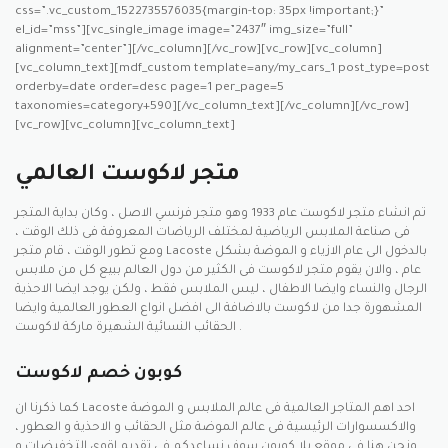
css=”.vc_custom_1522735576035{margin-top: 35px !important;}”
el_id=”mss”][vc_single_image image=”2437″ img_size=”full”
alignment=”center”][/vc_column][/vc_row][vc_row][vc_column]
[vc_column_text][mdf_custom template=any/my_cars_1 post_type=post
orderby=date order=desc page=1 per_page=5
taxonomies=category+590][/vc_column_text][/vc_column][/vc_row]
[vc_row][vc_column][vc_column_text]
متجر لاكوست العالمي
تم انشاء متجر لاكوست عام 1933 وهو متجر فرنسي الاصل ، وكان بداية المتجر
فى صناعة الملابس الرياضية لمختلف الرياضات المعروفة فى ذلك الوقت ،
ومع تطور الوقت ، قام متجر Lacoste بالدخول الى عام الازياء و الموضة بشكل
عام ، والان يقوم متجر لاكوست فى الكثير من دول العالم ببيع كل من ملابس
الرجال والنساء وايضا الاطفال ، ليس الملابس فقط ، ولكن يوجد ايضا الاحذية
المشهورة جدا من لاكوست بالاضافة الى افضل انواع العطور العالمية وايضا
الحقائب النسائية الشهيرة ماركة لاكوست .
كوبون خصم لاكوست
كما ذكرنا ان Lacoste احد اهم المتاجر العالمية فى عالم الملابس و الموضة
والاكسسوارات الرئيسية فى عالم الموضة مثل الحقائب و الاحذية و العطور ،
ونحن هنا فى موقع يلا كوبون سوف نساعدكم فى تقديم اقوى التخفيضات و