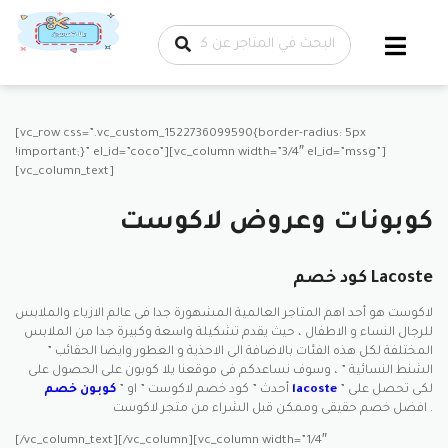
تخطي إلى
المحتوى
[vc_row css=”.vc_custom_1522736099590{border-radius: 5px
!important;}” el_id=”coco”][vc_column width=”3/4″ el_id=”mssg”]
[vc_column_text]
كوبونات وعروض لاكوست
كود خصم Lacoste
لاكوست هو أحد اهم المتاجر العالمية المشهورة جدا فى عالم الازياء والملابس
للرجال النساء و الاطفال ، حيث يقدم تشكيلة واسعة وكبيرة جدا من الملابس
المختلفة لكل هذه الفئات بالاضافة الى الاحذية و العطور وايضا الحقائب ”
الشنط النسائية ” ، وسوف نساعدكم فى موقعنا يلا كوبون على الحصول على
” لكى تحصل على
كوبون خصم lacoste
أحدث ” كود خصم لاكوست ” او ”
افضل خصم حقيقى وممكن قبل الشراء من متجر لاكوست .
[/vc_column_text][/vc_column][vc_column width=”1/4″