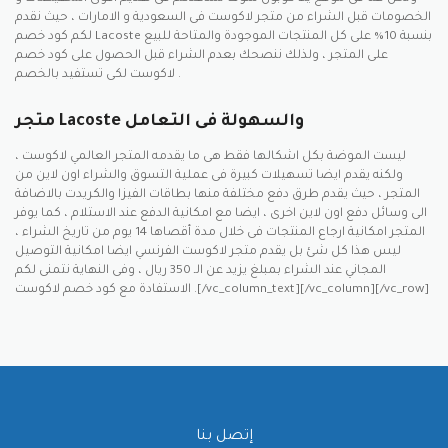
الخصومات قبل الشراء من متجر لاكوست فى السعودية و الامارات ، حيث نقدم
لكم كود خصم Lacoste بنسبة 10% على كل المنتجات الموجودة والمتاحة للبيع
على المتجر ، ولذلك ننصحك بعدم الشراء قبل الحصول على كود خصم
لاكوست لكى تستفيد بالخصم .
متجر Lacoste والسهولة فى التعامل
ليست الموضة بكل اشكالها فقط هى ما يقدمه المتجر العالمي لاكوست ،
ولكنه يقدم ايضا تسهيلات كبيرة فى عملية التسوق والشراء اون لاين من
المتجر ، حيث يقدم طرق دفع مختلفة منها بطاقات الفيزا والكريدت بالاضافة
الى وسائل دفع اون لاين اخرى ، ايضا مع امكانية الدفع عند الاستلام ، كما يوفر
المتجر امكانية ارجاع المنتجات فى خلال مدة أقصاها 14 يوم من تاريخ الشراء ،
ليس هذا كل شئ بل يقدم متجر لاكوست الفرنسي ايضا امكانية التوصيل
المجاني عند الشراء بمبلغ يزيد عن الـ 350 ريال ، وفى النهاية نتمنى لكم
الاستفادة مع كود خصم لاكوست .[/vc_column_text][/vc_column][/vc_row]
إتصل بنا