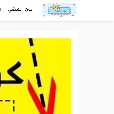
نون
نمشي
ا