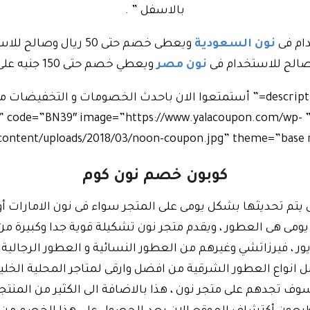
بالاسفل ” .
ام فى
نون السعودية
ويعطى خصم حتى 50 ريا
نون مصر
ويعطي خصم حتى 150 جنيه على كل المنتجات .
[coupon title=”كود خصم نون ” description=” أستمتعوا الان باحدث الخصومات
button=”أضغط هنا لكشف الكوبون” 39″ image=”https://www.yalacoupon.com/wp
content/uploads/2018/03/noon-coupon.jpg” theme=”base re
كوبون خصم نون كوم
ى يتم تحديثها بشكل يومى على المتجر سواء فى نون الامارات أ
يومى هى العطور ، ويقدم متجر نون تشكيلة قوية جدا وكبيرة م
ديور ، فيرزاتشي وغيرهم من العطور النسائية و العطور الرج
ل انواع العطور الشرقية من افضل وارقى لمتاجر المحلية الخلي
ف تجدهم على متجر نون ، هذا بالاضافة الى الكثير من المنتجا