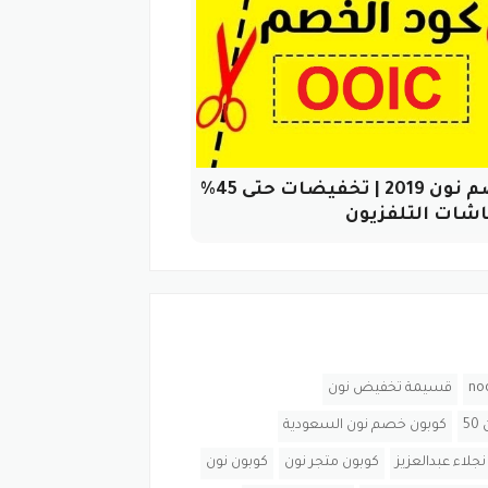
كود خصم نون 2019 | تخفيضات حتى 45%
شات التلفزيون
قسيمة تخفيض نون
5
كوبون خصم نون السعودية
لاء عبدالعزيز
كوبون متجر نون
كوبون نون