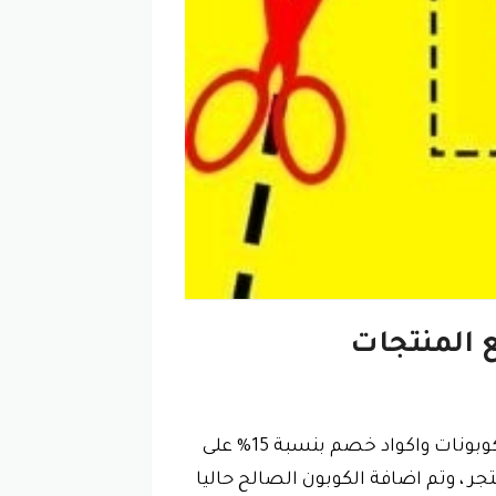
15% على المنتجات ، تابعنا هنا باستمرار على موقع يلا كوبون حتى تحصل على كوبونات واكواد خصم بنسبة 15% على
 ، وتم اضافة الكوبون الصالح حاليا