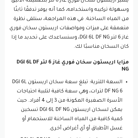
يتميز اريستون سخان فوري غاز 6 لتر بتصميمه الأنيق
وسهولة تركيبه واستخدامه، كما أنه يوفر تدفقًا ثابتًا
من المياه الساخنة. في هذه المراجعة، سنلقى نظرة
متعمقة على ميزات ومواصفات اريستون سخان فوري
غاز 6 لتر DGI 6L DF NG، وسنساعدك على تحديد ما إذا
كان السخان مناسبًا لك.
مزايا اريستون سخان فوري غاز 6 لتر DGI 6L DF
NG
السعة اللترية: تبلغ سعة سخان اريستون DGI 6L
DF NG 6 لترات، وهي سعة كافية لتلبية احتياجات
الأسرة الصغيرة المكونة من 3 إلى 4 أفراد. حيث
يمكن لسخان اريستون DGI 6L DF NG تسخين
كمية كافية من المياه الساخنة للاستحمام أو
غسل الأطباق أو أي أغراض أخرى.