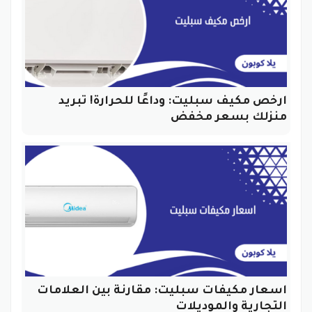
ارخص مكيف سبليت: وداعًا للحرارة! تبريد
منزلك بسعر مخفض
اسعار مكيفات سبليت: مقارنة بين العلامات
التجارية والموديلات