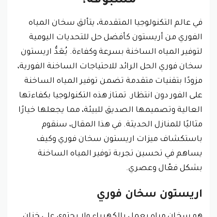
مسبوقة؟
في عالم التكنولوجيا المتقدمة، يتألق سخان المياه
الفوري من أريستون كأفضل حل للتحديات اليومية
لتوفير المياه الساخنة بسرعة وكفاءة. يُعَدُّ اريستون
سخان فوري الحل الرائد للاحتياجات الساخنة الفورية،
مزودًا بتقنيات متقدمة تضمن توفير المياه الساخنة
على الفور دون انتظار. تمتاز هذه التكنولوجيا بكفاءتها
العالية وتصميمها الصديق للبيئة، مما يجعلها خيارًا
مثاليًا للمنازل الحديثة. في هذا المقال، سنقوم
باستكشاف ميزات اريستون سخان فوري وكيف
يساهم في تحسين تجربة توفير المياه الساخنة
بشكل فعّال وعصري.
اريستون سخان فوري
هو سخان مياه يعمل بالكهرباء ولا يحتوي على خزان.