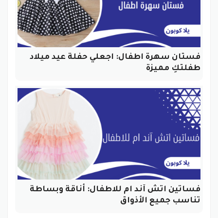
فستان سهرة اطفال: اجعلي حفلة عيد ميلاد
طفلتكِ مميزة
فساتين اتش آند ام للاطفال: أناقة وبساطة
تناسب جميع الأذواق