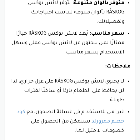
متوفر بألوان متنوعة:
يتوفر لانش بوكس
RÅSKOG بألوان متنوعة لتناسب احتياجاتك
وتفضيلاتك.
سعر مناسب:
يُعد لانش بوكس RÅSKOG خيارًا
ممتازًا لمن يبحثون عن لانش بوكس عملي وسهل
الاستخدام بسعر مناسب.
ملاحظات:
لا يحتوي لانش بوكس RÅSKOG على عزل حراري، لذا
لن يحافظ على الطعام باردًا أو ساخنًا لفترات
طويلة.
غير آمن للاستخدام في غسالة الصحون، مع
كود
خصم ممزورلد
ستتمكن من الحصول على
خصومات لا مثيل لها.