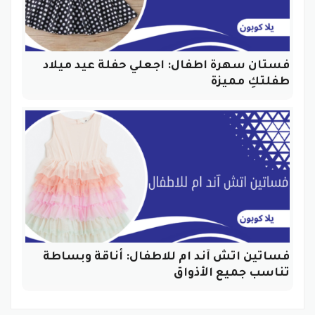
فستان سهرة اطفال: اجعلي حفلة عيد ميلاد
طفلتكِ مميزة
فساتين اتش آند ام للاطفال: أناقة وبساطة
تناسب جميع الأذواق