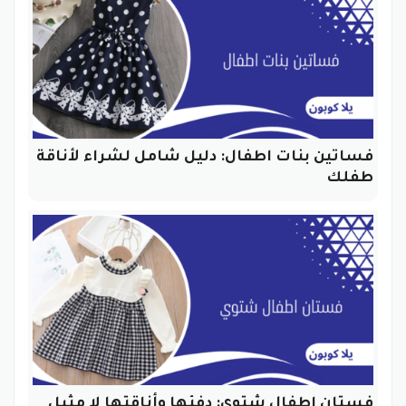
فساتين بنات اطفال: دليل شامل لشراء لأناقة
طفلك
فستان اطفال شتوي: دفئها وأناقتها لا مثيل