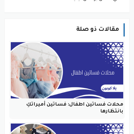
مقالات ذو صلة
محلات فساتين اطفال: فساتين أميراتكِ
بانتظارها