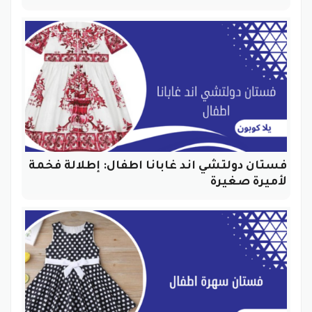
فستان دولتشي اند غابانا اطفال: إطلالة فخمة
لأميرة صغيرة