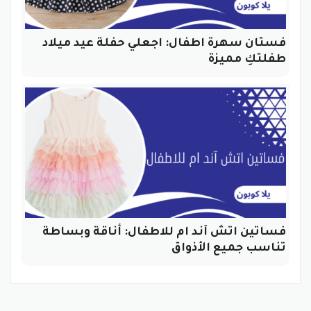
فستان سهرة اطفال: اجعلي حفلة عيد ميلاد
طفلتكِ مميزة
فساتين اتش آند ام للاطفال: أناقة وبساطة
تناسب جميع الأذواق