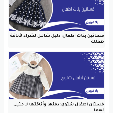
فساتين بنات اطفال: دليل شامل لشراء لأناقة
طفلك
فستان اطفال شتوي: دفئها وأناقتها لا مثيل
لهما