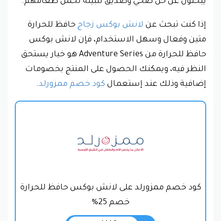
يبحثون عن حلّ صحي وصديق للبيئة لحمل طعامهم.
إذا كنت تبحث عن
لانش بوكس زجاج
حافظ للحرارة
متين وفعال وسهل الاستخدام، فإن لانش بوكس
حافظ للحرارة من Adventure Series هو خيار يستحق
النظر فيه، ويمكنك الحصول على المنتج بخصومات
إضافية وذلك عند إستعمال
كود خصم ممزورلد
.
كود خصم ممزورلد على لانش بوكس حافظ للحرارة
خصم 25%