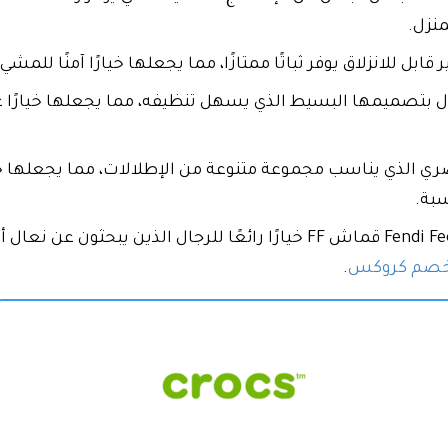
نزل.
ابل للانزلاق يوفر ثباتًا ممتازًا، مما يجعلها خيارًا آمنًا للمش
ال بتصميمها البسيط الذي يسهل تنظيفه، مما يجعلها خيارًا عم
ري الذي يناسب مجموعة متنوعة من الإطلالات، مما يجعلها خيارً
سبة.
بشكل عام، تعد نعال رجالي Fendi Feel Slides قماش FF خيارًا رائعًا للرجا
خصم كروكس
.