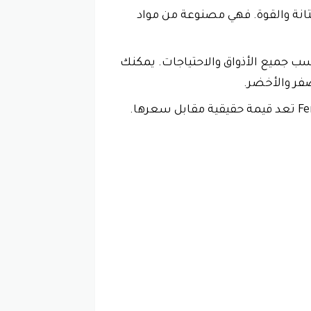
 أن نعال فندي رجالي Fendi O’Lock Slides تتميز أيضًا بالمتانة والقوة. فهي مصنوعة من مواد
لألوان والمقاسات لتناسب جميع الأذواق والاحتياجات. يمكنك
أصفر والأخضر.
القيمة مقابل السعر: بالنظر إلى جودتها وتصميمها الأنيق, فإن نعال فندي رجالي Fendi O’Lock Slides تعد قيمة حقيقية مقابل سعرها.