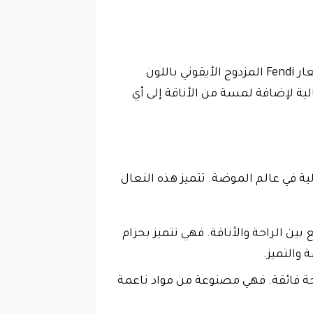
هو صندل أنيق وعصري مصنوع من الجلد الأسود الفاخر. يتميز بشريط عريض فريد من نوعه مزين بشعار Fendi المزدوج الأيقوني باللون
ية لإضافة لمسة من الأناقة إلى أي
متع بأذواق عالية في عالم الموضة. تتميز هذه النعال
Fendi O’Lock  بتصميم أنيق وعصري يجمع بين الراحة والأناقة. فهي تتميز بحزام
لى تصميمها الأنيق, تتميز نعال فندي رجالي Fendi O’Lock Slides أيضًا براحة فائقة. فهي مصنوعة من مواد ناعمة