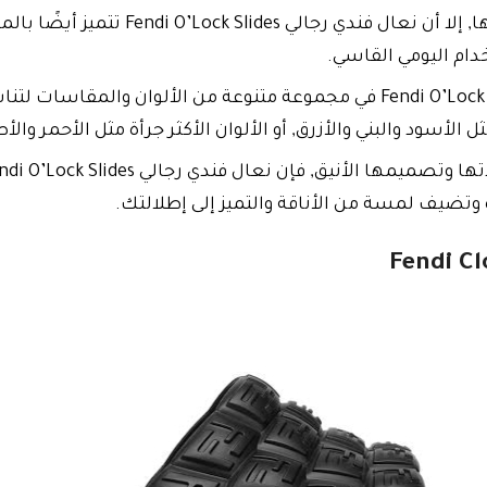
المتانة والقوة: على الرغم من نعومتها, إلا
ام اليومي القاسي.
التنوع: تتوفر نعال فندي رجالي Fendi O’Lock Slides في مجموعة متنوعة من ا
ل الأسود والبني والأزرق, أو الألوان الأكثر جرأة مثل الأحمر وال
يف لمسة من الأناقة والتميز إلى إطلالتك.