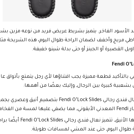
طاطي مريح وأخفف لضمان الراحة طوال اليوم، هذه الشريحة مثال
ويل القصيرة أو الجينز أو حتى بدلة شينو خفيفة.
ل فندي رجالي Fendi O’Lock Slides هي بالتأكيد قطعة مميزة يجب اقتناؤها لأي رجل يت
بشعبية كبيرة بين الرجال, وإليك بعضًا من أهمها:
التصميم الأنيق وال عصري: تتميز نعال فندي رجالي Slides
لتميز.
الراحة الفائقة: بالإضافة إ
ة طوال اليوم, حتى عند المشي لمسافات طويلة.