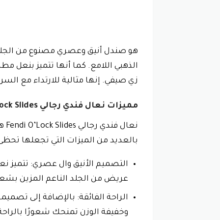
الذهبي اللامع. كما أنها تتميز بنعل م
زي صيفي. إنها مثالية للارتداء مع السرا
مميزات نعال فندي رجالي Fendi O’Lock Slides
نعا
بالعديد من الميزات التي تجعلها تحظى 
عريض من الجلد الناعم المزين بشعار Fendi المعدني الأيقوني, مما يضفي عليها لمسة من الفخامة وا
وخفيفة الوزن تمنحك شعورًا بالراح