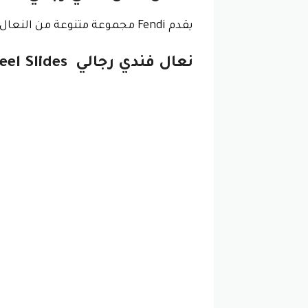
يقدم Fendi مجموعة متنوعة من النعال الرجالية الأنيقة والمميزة. تشمل بعض أشهرها:
نعال فندي رجالي Feel Slides قماش FF