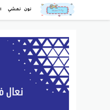
نون
نمشي
ا