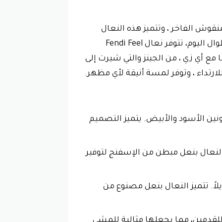
ي التي تتميز بتصميمها المريح والأسلوب الأنيق. مصنوعة من قماش FF المنقوش الفاخر ، وتتميز هذه النعال
بشريط مطاطي لضمان ملاءمة مريحة. كما أنها مزودة بنعال داخلية من الجلد الصناعي توفر الراحة طوال اليوم، تتوفر نعال Fendi Feel
ها مع أي زي ، من الجينز والتي شيرت إلى
ارتداء ، وتوفر لمسة أنيقة لأي مظهر.
ق: تتميز النعال بتصميمها الأنيق والمميز من قماش FF، والذي يتميز بطبعات FF باللونين الأسود والأبيض. يتميز التصميم
فر الدعم للقدم. تتميز النعال بنعل مبطن من الإسفنج لتوفير
 مواد متينة تدوم طويلاً. تتميز النعال بنعل مصنوع من
وفر راحة فائقة للقدمين، مما يجعلها مثالية للمشي