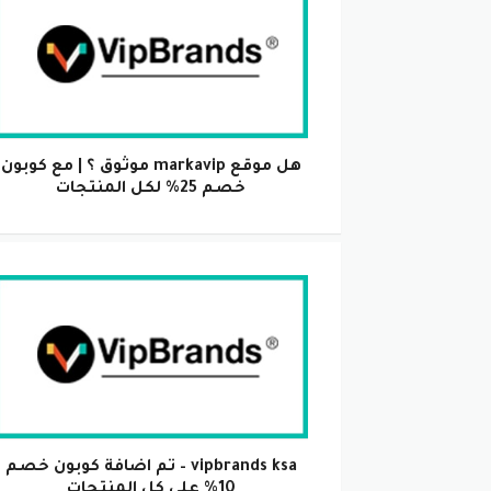
هل موقع markavip موثوق ؟ | مع كوبون
خصم 25% لكل المنتجات
vipbrands ksa – تم اضافة كوبون خصم
10% على كل المنتجات