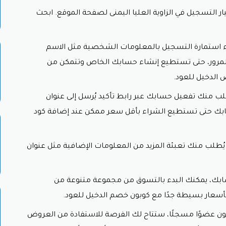
ار التسجيل في الزاوية العليا اليمنى لصفحة الموقع. ابحث
ن خصم الدخيل للعود
سهلة وبسيطة. يمكن للعملاء إدخال الكود عند
الخصم على الترويج للمنتجات والخدمات التي يقدمها موقع الدخيل ل
 استمارة التسجيل بالمعلومات الشخصية مثل الاسم
ة المرور، حتى تستطيع إنشاء حسابك الخاص وتتمكن من
 للعود
وسيلة فعالة لجذب العملاء الجدد وتشجيعهم على الشراء لأ
الدخيل للعود.
ات كود الخصم على موقع الدخيل للعود للاستفادة من العروض والخصو
ب منك تفعيل حسابك عبر رابط تأكيد يُرسل إلى عنوان
ءة وفهم الشروط والأحكام المتعلقة بكود الخصم، بما في ذلك مدى ص
 حسابك حتى تستطيع الشراء بأقل سعر ممكن عند إضافة
كود
لعملاء مشاركة
كود خصم الدخيل للعود
مع أصدقائهم وأفراد عائلتهم ل
سيلة مميزة لتوفير الأموال وتجربة تسوق أفضل. يجب على العملاء ا
 يُطلب منك تعبئة المزيد من المعلومات الإضافية مثل عنوان
ية.
سابك، يمكنك البدء بالتسوق من مجموعة متنوعة من
 بأسعار بسيطة جدًا مع
كوبون خصم الدخيل للعود.
ون عضوًا مسجلًا، ستتاح لك الفرصة للاستفادة من العروض