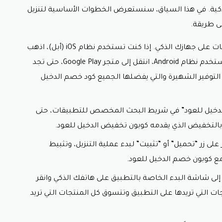
ذكية. في هذا السياق، سنستعرض الخطوات الأساسية لتنزيل
ى طريقة.
فتح متجر التطبيقات: قم بفتح متجر التطبيقات على جهازك الذكي. إذا كنت تستخدم نظام iOS (أبل)، اذهب
إلى متجر التطبيقات (App Store)، وإذا كنت تستخدم نظام Android، انتقل إلى متجر Google Play، حتى تجد
لتوفير الشهيرة والتي يفضلها الجميع
كود خصم الدخيل
الدخيل للعود” في شريط البحث المخصص للتطبيقات، حتى
بالتخفيض الذي يقدمه
كوبون تخفيض الدخيل للعود.
على زر “تحميل” أو “تثبيت” لبدء عملية التنزيل، وتثبيط
مع
كوبون خصم الدخيل للعود.
قل إلى شاشة البدء الخاصة بالتطبيق على هاتفك الذكي وانقر
ات التي تريدها على التطبيق وتتسوق كل المنتجات التي تريد