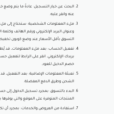
الدخيل للعود.
البحث عن خيار التسجيل: عادةً ما يتم وضع خي
سهولة الاستخدام: عملية استخدام
كوبو
عنه وانقر عليه.
المعني.
الترويج للمنتجات والخدمات: يساعد كود 
ملء المعلومات الشخصية: ستحتاج إلى ملء
المنتجات بأسعار أكثر جاذبية.
وعنوان البريد الإلكتروني ورقم الهاتف وكلم
تحفيز العملاء الجدد: يعد
كود خصم الدخيل
التسوق بأقل الأسعار عند وضع
كوبون تخفيض 
تحديثات دورية: من المهم متابعة تحديث
دوري.
تفعيل الحساب: بعد ملء المعلومات، قد يُطل
الشروط والأحكام: يجب على العملاء قرا
بريدك الإلكتروني. انقر على الرابط لتفعيل
مشاركة مع الأصدقاء والعائلة: يمكن ل
خصم الدخيل للعود.
المشتركة.
يُعتبر كود الخصم من موقع الدخيل للعود و
تعبئة المعلومات الإضافية: بعد التفعيل، قد
للاستفادة القصوى من هذه الفرص الاقتصاد
الشحن وطرق الدفع المفضلة.
البدء بالتسوق: بمجرد تسجيل الدخول إلى ح
المنتجات المتوفرة على الموقع والتي يوقرها
استفادة من العروض والخدمات: بمجرد أن تك