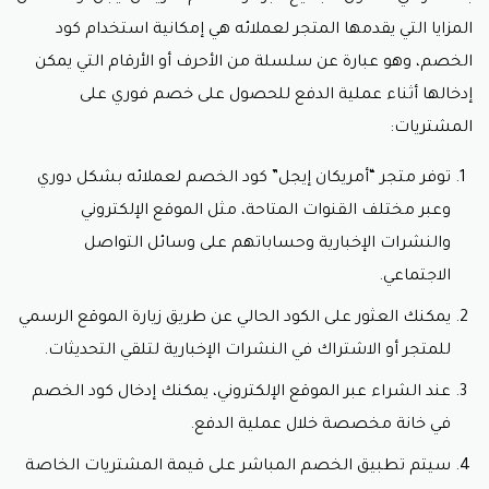
أسلوبك الشخصي، ويستطيع العميل شراء هذا عبر
كود
خصم امريكان ايجل.
المزايا التي يقدمها المتجر لعملائه هي إمكانية استخدام كود
العروض والتخفيضات: يعرض متجر “أمريكان إيجل”
الخصم، وهو عبارة عن سلسلة من الأحرف أو الأرقام التي يمكن
بشكل منتظم عروضًا وتخفيضات على المنتجات
إدخالها أثناء عملية الدفع للحصول على خصم فوري على
المختارة. يمكنك استفادة من هذه العروض لتوفير المزيد
والحصول على قيمة ممتازة لمشترياتك، عبر وضع
كود
المشتريات:
خصم امريكان ايجل.
توفر متجر “أمريكان إيجل” كود الخصم لعملائه بشكل دوري
إن تصفح موقع “أمريكان إيجل” سيمنحك فرصة
لاستكشاف مجموعة واسعة من المنتجات العصرية واختيار
وعبر مختلف القنوات المتاحة، مثل الموقع الإلكتروني
ما يتناسب مع ذوقك الشخصي ومتطلباتك. سواء كنت
والنشرات الإخبارية وحساباتهم على وسائل التواصل
تبحث عن ملابس يومية عصرية أو أزياء رسمية لمناسبة
خاصة، فستجد كل ما تحتاجه في متجر “أمريكان إيجل”،
الاجتماعي.
بالإضافة إلى شراء المنتجات بسعر مدهش من خلال
كود
يمكنك العثور على الكود الحالي عن طريق زيارة الموقع الرسمي
خصم امريكان ايجل.
للمتجر أو الاشتراك في النشرات الإخبارية لتلقي التحديثات.
ما هي الدول التي توفر منتجات متجر
عند الشراء عبر الموقع الإلكتروني، يمكنك إدخال كود الخصم
أمريكان ايجل
في خانة مخصصة خلال عملية الدفع.
متجر “أمريكان إيجل” هو واحد من أشهر المتاجر عبر الإنترنت
سيتم تطبيق الخصم المباشر على قيمة المشتريات الخاصة
والمتاجر الفعلية التي تقدم مجموعة متنوعة من الملابس