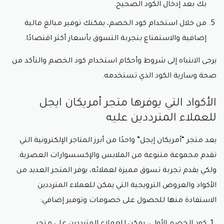
بك بعد إدخال الكود الصحيح.
والإكسسوارات الرجالية والنسائية بأسلوب عصري وجودة
عالية. يتميز المتجر بشهرته وانتشاره العالمي، حيث يوفر
من خلال استخدام كود الخصم، يمكنك توفير مبالغ مالية
منتجاته في عدد من الدول حول العالم. فيما يلي قائمة
إضافية والاستمتاع بتجربة التسوق بأسعار أكثر اقتصادًا.
ببعض الدول التي توفر منتجات متجر “أمريكان إيجل”، ويمكن
شرائها بأسعار معقولة من خلال
كود خصم امريكان ايجل:
يرجى الانتباه إلى شروط وأحكام استخدام كود الخصم والتأكد من
الولايات المتحدة الأمريكية: بوجوده في الولايات المتحدة،
صحة وسارية الكود الذي تستخدمه.
يعتبر المتجر أصلاً أمريكيًا ومتاح بسهولة للعملاء في
مختلف الولايات الأمريكية. يمكنكم الوصول إلى المنتجات
من خلال موقعهم الإلكتروني أو زيارة فروعهم المنتشرة
الأكواد التي يوفرها متجر أمريكان ايجل
في أنحاء البلاد، وتوفر
كود خصم امريكان ايجل.
للعملاء المترددين عليه
كندا: يمكن للعملاء في كندا الاستمتاع بمجموعة واسعة
من الملابس والإكسسوارات التي يقدمها متجر “أمريكان
إيجل”. يمكنكم الطلب عبر الإنترنت والاستفادة من
يعد متجر “أمريكان إيجل” واحدًا من أبرز المتاجر الإلكترونية التي
الشحن الدولي لتوصيل المنتجات إلى عنوانكم في كندا،
تقدم مجموعة متنوعة من الملابس والإكسسوارات العصرية.
ويوجد بها
كود خصم امريكان ايجل.
ولكي يقدم تجربة تسوق مميزة لعملائه، يوفر المتجر العديد من
المملكة المتحدة: يوفر متجر “أمريكان إيجل” خدمة
الشحن الدولي إلى المملكة المتحدة. بغض النظر عن
الأكواد والعروض الترويجية التي يمكن للعملاء المترددين
مكان إقامتكم في المملكة المتحدة، يمكنكم استكشاف
الموقع الإلكتروني للمتجر وشراء الملابس
الاستفادة منها للحصول على خصومات وتوفير إضافي:
والإكسسوارات المفضلة لديكم.
أستراليا: إذا كنتم في أستراليا، فأنتم محظوظون أيضًا،
كود الخصم الأولي: يمكن للعملاء المترددين على متجر