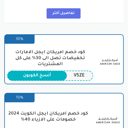
موقعهم الإلكتروني أو في المتاجر الفعلية. يمكنك البحث عن
كود خصم امريكان ايجل عبر مواقع العروض والتخفيضات أو
عبر النشرات الإخبارية للتوصل إلى أحدث العروض
تفاصيل أكثر
والصفقات.
باختصار، متجر “أمريكان إيجل” هو وجهتك المثالية للتسوق
عبر الإنترنت أو في المتاجر الفعلية إذا كنت تبحث عن الأناقة
30%
والجودة. لا تنسَ استخدام كود الخصم للاستمتاع بخصم
خاص على مشترياتك. استمتع بتجربة تسوق رائعة مع
كود خصم امريكان ايجل الامارات
“أمريكان إيجل”، عبر تفعيل كود خصم امريكان ايجل.
تخفيضات تصل الى 30% على كل
المشتريات
ما هي الأقسام المتوفرة على موقع
V5ZE
أنسخ الكوبون
أمريكان ايجل
متجر “أمريكان إيجل” يقدم تشكيلة واسعة من الملابس
والإكسسوارات الرجالية والنسائية، ويوفر تجربة تسوق
10%
مميزة لعشاق الموضة والأناقة. سوف أستعرض لك بعض
الأقسام المتوفرة على موقع “أمريكان إيجل” والتي تمكنك
كود خصم امريكان ايجل الكويت 2024
من اختيار أفضل المنتجات وفقًا لأذواقك واحتياجاتك‘ من
خصومات على الازياء 40%
خلال إضافة
كود خصم امريكان ايجل: