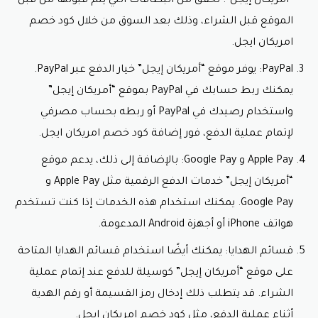
“أمريكان إيجل”. تحقق من البطاقات التي يتم قبولها من قبل
الموقع قبل الشراء، وذلك بعد السوق من خلال
كود خصم
امريكان ايجل.
PayPal: يوفر موقع “أمريكان إيجل” خيار الدفع عبر PayPal.
يمكنك ربط حسابك في PayPal بموقع “أمريكان إيجل”
واستخدام رصيدك في PayPal أو ربطه بحساب مصرفي
لإتمام عملية الدفع، فور إضافة
كود خصم امريكان ايجل.
Apple Pay و Google Pay: بالإضافة إلى ذلك، يدعم موقع
“أمريكان إيجل” خدمات الدفع الرقمية مثل Apple Pay و
Google Pay. يمكنك استخدام هذه الخدمات إذا كنت تستخدم
هواتف iPhone أو أجهزة Android المدعومة.
قسائم الهدايا: يمكنك أيضًا استخدام قسائم الهدايا المتاحة
على موقع “أمريكان إيجل” كوسيلة للدفع عند إتمام عملية
الشراء. قد يتطلب ذلك إدخال رمز القسيمة أو رقم الهدية
أثناء عملية الدفع، مثل
كود خصم امريكان ايجل.