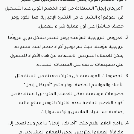
حيث يقدم متجر “أمريكان إيجل” خدمة الشحن إلى هذا
“أمريكان إيجل” الاستفادة من كود الخصم الأولي عند التسجيل
البلد الجميل. يمكنكم الاستمتاع بمجموعة واسعة من
الملابس الرجالية والنسائية التي يقدمها المتجر، ويقبل
في الموقع أو الاشتراك في النشرة الإخبارية. هذا الكود يوفر
الموقع
كود خصم امريكان ايجل.
خصمًا مباشرًا على أول عملية شراء للعميل.
دول أخرى: بالإضافة إلى الدول المذكورة أعلاه، يوفر متجر
“أمريكان إيجل” خدمة الشحن الدولي إلى العديد من
العروض الترويجية المؤقتة: يوفر المتجر بشكل دوري عروضًا
البلدان الأخرى في مختلف أنحاء العالم. قد تحتاج إلى
ترويجية مؤقتة، حيث يتم توفير أكواد خصم لمدة محدودة.
التحقق من توفر الشحن إلى بلدكم الخاص عن طريق زيارة
الموقع الإلكتروني للمتجر أو الاتصال بفريق خدمة العملاء،
يمكن للعملاء المترددين الاستفادة من هذه الأكواد للحصول
حيث يمكن للجميع الشراء من خلال إضافة
كود خصم
امريكان ايجل السعودية.
على تخفيضات خاصة على المنتجات المحددة.
مهما كانت بلدكم، فإن متجر “أمريكان إيجل” يسعى لتلبية
الخصومات الموسمية: في فترات معينة من السنة مثل
احتياجاتكم وتقديم الأزياء العصرية بأسلوب فريد وجودة
الأعياد والمواسم الخاصة، يوفر متجر “أمريكان إيجل”
عالية، سواء عبر موقعهم الإلكتروني أو في متاجرهم
خصومات موسمية. يمكن للعملاء المترددين الاستفادة من
الفعلية، عبر إدراج
كود خصم امريكان ايجل.
أكواد الخصم الخاصة بهذه الفترات لتوفير مبالغ مالية
إضافية عند شراء الملابس والإكسسوارات.
برامج الولاء: يقدم متجر “أمريكان إيجل” برامج ولاء تهدف إلى
مكافأة العملاء المترددين. يمكن للعملاء المشاركين في