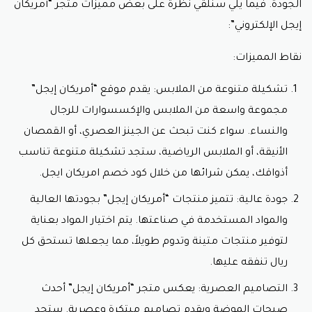
الجودة. فيما يلي سنلقي نظرة على بعض مميزات متجر “أمريكان
إيجل الإلكتروني”:
نقاط المميزات:
تشكيلة متنوعة من الملابس: يقدم موقع “أمريكان إيجل”
مجموعة واسعة من الملابس والإكسسوارات للرجال
والنساء. سواء كنت تبحث عن الجينز العصري، أو القمصان
الأنيقة، أو الملابس الرياضية، ستجد تشكيلة متنوعة تناسب
أذواقك، يمكن شرائها من خلال
كود خصم امريكان ايجل.
جودة عالية: تتميز منتجات “أمريكان إيجل” بجودتها العالية
والمواد المستخدمة في صناعتها. يتم اختيار المواد بعناية
لتوفير منتجات متينة وتدوم طويلاً، مما يجعلها تستحق كل
ريال تنفقه عليها.
التصاميم العصرية: يعكس متجر “أمريكان إيجل” أحدث
صيحات الموضة ويقدم تصاميم مبتكرة وعصرية. ستجد