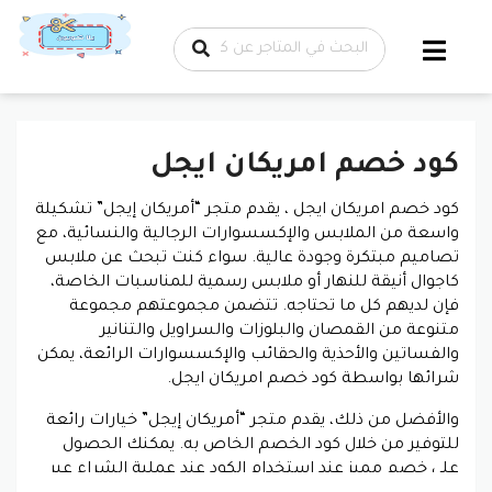
تخطي إلى
المحتوى
كود خصم امريكان ايجل
كود خصم امريكان ايجل ، يقدم متجر “أمريكان إيجل” تشكيلة
واسعة من الملابس والإكسسوارات الرجالية والنسائية، مع
تصاميم مبتكرة وجودة عالية. سواء كنت تبحث عن ملابس
كاجوال أنيقة للنهار أو ملابس رسمية للمناسبات الخاصة،
فإن لديهم كل ما تحتاجه. تتضمن مجموعتهم مجموعة
متنوعة من القمصان والبلوزات والسراويل والتنانير
والفساتين والأحذية والحقائب والإكسسوارات الرائعة، يمكن
شرائها بواسطة كود خصم امريكان ايجل.
والأفضل من ذلك، يقدم متجر “أمريكان إيجل” خيارات رائعة
للتوفير من خلال كود الخصم الخاص به. يمكنك الحصول
على خصم مميز عند استخدام الكود عند عملية الشراء عبر