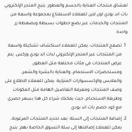
فرصة الحصول على عروض مجانية أو هدايا مجانية عند
لعشاق منتجات العناية بالجسم والعطور. يتيح المتجر الإلكتروني
شراء منتجات محددة. قد يتم تقديم عينات مجانية
للمنتجات الجديدة أو إضافة منتجات إضافية مجانية إلى
باث اند بودي اون لاين للعملاء الاستمتاع بمجموعة واسعة من
الطلب، ولا تنسى إضافة
كود خصم باث اند بودي وقت
المنتجات والخدمات عبر بضع خطوات بسيطة وبضغطة زر
الشراء.
واحدة:
شحن مجاني: بعض الكوبونات توفر شحنًا مجانيًا
للطلبات، مما يعني أن العملاء يمكنهم الحصول على
المنتجات المفضلة دون دفع تكاليف الشحن الإضافية.
تصفح المنتجات: يمكن للعملاء استكشاف تشكيلة واسعة
فترة صلاحية: يجب أن يتم استخدام الأكواد والكوبونات في
من المنتجات عبر المتجر الإلكتروني لباث اند بودي وركس. يتم
فترة صلاحيتها المحددة. يجب على العملاء التحقق من
عرض المنتجات في فئات مختلفة مثل العطور،
تواريخ الصلاحية وشروط الاستخدام قبل استخدامها
لضمان الحصول على العروض المطلوبة، عبر إدراج
كود
ومستحضرات الاستحمام، والعناية بالبشرة والشعر،
خصم باث اند بودي.
والملابس والإكسسوارات المنزلية. يمكن للعملاء الاطلاع على
الحصول على الأكواد والكوبونات: يمكن العثور على الأكواد
والكوبونات من خلال الاشتراك في النشرة الإخبارية للمتجر
وصف المنتجات ومعرفة التفاصيل الهامة مثل المكونات
أو متابعة وسائل التواصل الاجتماعي لباث اند بودي
وطريقة الاستخدام، حيث يمكنك شراء كل هذا بسعر حصري
وركس أو زيارة المواقع الإلكترونية المختصة بتوفير
العروض والكوبونات، مثل استعمال
كود خصم باث اند
مع
كود خصم باث اند بودي.
بودي.
إضافة المنتجات إلى السلة: بعد تحديد المنتجات المرغوبة،
يمكن للعملاء إضافتها إلى سلة التسوق الخاصة بهم. يتيح