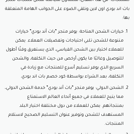
للمنتجات. في هذا المقال، سنتناول سياسة شحن منتجات متجر
باث اند بودي اون لاين ونلقي الضوء على الجوانب الهامة المتعلقة
بها:
خيارات الشحن المتاحة: يوفر متجر “باث آند بودي” خيارات
متنوعة للشحن تلبي احتياجات وتفضيلات العملاء. يمكن
للعملاء اختيار بين الشحن القياسي، الذي يستغرق وقتًا أطول
للتوصيل وغالبًا ما يكون أرخص من حيث التكلفة، والشحن
السريع الذي يوفر تسليم أسرع للمنتجات مع زيادة في
التكلفة، بعد الشراء بواسطة
كود خصم باث اند بودي.
الشحن الدولي: يوفر متجر “باث آند بودي” خدمة الشحن الدولي،
مما يتيح للعملاء في جميع أنحاء العالم الاستمتاع
بمنتجاتهم. يمكن للعملاء من دول مختلفة اختيار البلد
المستهدف للشحن وتوفير عنوان التسليم الصحيح لاستلام
المنتجات.