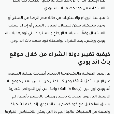
عبر الإشعارات أو الروابط المتاحة لتتبع الطلب، كما يمكن
الاستفادة من
كود خصم باث اند بودي.
سياسة الإرجاع والاسترداد: في حالة عدم الرضا عن المنتج أو
وجود مشكلة، يمكن للعملاء استرداد المنتج أو إجراء عملية
الاستبدال وفقًا لسياسة الإرجاع والاسترداد التي توفرها باث اند
بودي وركس، بعد الشراء بواسطة
كود خصم باث اند بودي
.
كيفية تغيير دولة الشراء من خلال موقع
باث اند بودي
في عصر العولمة والتكنولوجيا الحديثة، أصبحت عملية التسوق
عبر الإنترنت أمرًا شائعًا ومريحًا للكثير من الناس. يعتبر موقع باث
آند بودي اون لاين (Bath & Body) واحدًا من أبرز المواقع التجارية
الرقمية التي توفر منتجات تجميل وعناية بالجسم بأسعار لم
يسبق لها مثيل مع
كود خصم باث اند بودي
. إنه يقدم تشكيلة
واسعة من المنتجات عالية الجودة التي يمكن للأشخاص اختيارها