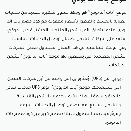
موقع باث اند بودي
موقع “باث آند بودي” هو وجهة تسوق شهيرة للعديد من منتجات
العناية بالجسم والعطور بأسعار معقولة مع
كود خصم باث اند
بودي
. عندما يتعلق الأمر بشحن المنتجات المشتراة عبر الموقع،
يعتمد على شركات الشحن لضمان توصيل الطلبات بسلاسة
وفي الوقت المناسب. في هذا المقال، سنتناول بعض الشركات
الشحن المعتمدة التي يستعين بها موقع “باث آند بودي” لشحن
المنتجات:
يو بي إس (UPS): يُعَدّ يو بي إس واحدة من أبرز شركات الشحن
التي يستخدمها موقع “باث آند بودي”. توفر UPS خدمات شحن
عالمية واسعة النطاق تشمل خدمات الشحن القياسية
والشحن السريع، مما يضمن توصيل الطلبات بسرعة
وموثوقية، بعد الحصول عليها بخصم كبير عبر
كود خصم باث
اند بودي.