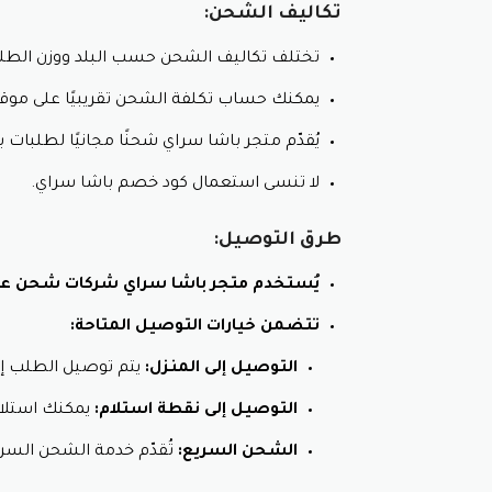
تكاليف الشحن:
أدوات المائدة:
زينوا مائدتكم بأدوات مائد
تختلف تكاليف الشحن حسب البلد ووزن الطلب 
المُفروشات:
أضفوا لمسة من الألوان وال
القطع الفنية:
اقتنوا قطعًا فنية تُجسّد 
يمكنك حساب تكلفة الشحن تقريبيًا على موقع 
تمتع بالعروض والخصزمات مع استخدام
يُقدّم متجر باشا سراي شحنًا مجانيًا لطلبات
أهمية كود خصم باشا سراي
لا تنسى استعمال كود خصم باشا سراي.
يُعدّ كود خصم باشا سراي مفتاحًا لكسب الع
طرق التوصيل:
وتخفيضات هائلة مع كود خصم باشا سراي على
يُستخدم متجر باشا سراي شركات شحن عال
1. توفير المال:
تتضمن خيارات التوصيل المتاحة:
خصومات كبيرة:
عليك مبالغ مالية كبيرة.
التوصيل إلى المنزل:
يتم توصيل الطلب إلى 
شحن مجاني مع استخدام كوبون خصم 
التوصيل إلى نقطة استلام:
يمكنك استلام
عروض حصرية:
تُتيح لك أكواد الخصم 
تخفيضات إضافية على مشترياتك مع اس
الشحن السريع:
تُقدّم خدمة الشحن السري
2. تجربة تسوّق ممتعة: