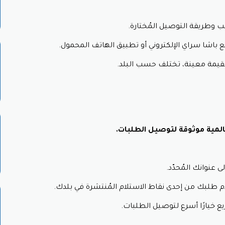
ة تركية تقليدية من النحاس أو السيراميك، مُزخرفة بنقوشات عثمانية 
وطريقة التوصيل المُختارة.
نقوشات التركية على ديكور منزلكم مع سجادات ومُفروشات مُطرزة يدوي
جمال الخط العربي أو الزخارف العثمانية، لتزيين منزلكم بأسلوب فريد.
باشا سراي الإلكتروني أو تطبيق الهاتف المحمول.
 كوبون خصم باشا سراي
 بقيمة معينة، تختلف حسب البلد.
ديد من المزايا عند التسوق من متجر باشا سراي الإلكتروني، فهو يُت
 مختلف المنتجات التركية الأصيلة التي يقدمها المتجر. إليك بعض 
مية موثوقة لتوصيل الطلبات.
عنوانك المُحدّد.
باشا سراي:
تُقدم كود خصم باشا سراي شحنًا مجانيًا على طلباتك، م
 طلبك من إحدى نقاط الاستلام المُنتشرة في بلدك.
الاستفادة من عروض حصرية مع كود خصم باشا سراي غير متاحة للجم
تعمال كود خصم باشا سراي.
ع خيارًا أسرع لتوصيل الطلبات.