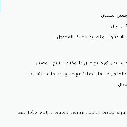
د خصم باشا سراي يُمكنك شراء المزيد من المنتجات التي تُحبّها دون ا
يل المُختارة.
 على تجربة منتجات جديدة لم تكن تفكر بشرائها من قبل، ممّا قد ي
ة مع تفعيل كود باشا سراي.
الشراء شعورًا بالرضا والسعادة، ممّا يُعزّز تجربة التسوق ويجعله
لإلكتروني أو تطبيق الهاتف المحمول.
روضًا جديدة مع كود خصم باشا سراي على فترات مُتباينة، ممّا يعني أ
 من المتجر.
 خلال 14 يومًا من تاريخ التوصيل.
راي:
ابحث عن كود خصم باشا سراي الجديدة على مواقع الكوبونات ال
ك على أفضل العروض المُتاحة.
بدالها في حالتها الأصلية مع جميع العلامات والتغليف.
دال.
لية إدخال كود خصم باشا سراي سهلة وبسيطة، حيث يتم ذلك خلال خطو
 شروط استخدام كلّ كود خصم باشا سراي بوضوح، ممّا يسهل عليك مع
شراء المُريحة لتناسب مختلف الاحتياجات، إليك بعضًا منها:
استمتاع بتجربة تسوّق مُمتعة ومُوفّرة، واكتشاف روائع المنتجات ا