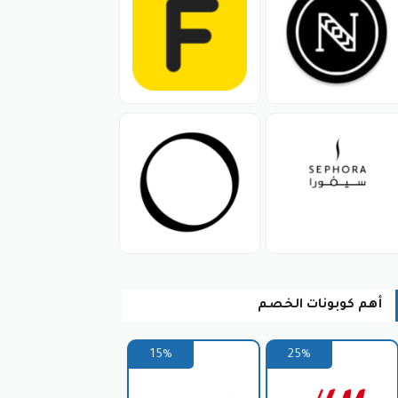
ين المُزخرفة بالنقوشات العثمانية.
بلمسة مميزة تعكس أناقة الثقافة
ُزخرفة بالأحجار الكريمة إلى حقائب اليد
ر والجاذبية على إطلالاتكم.
أهم كوبونات الخصم
15%
25%
يب فروت.