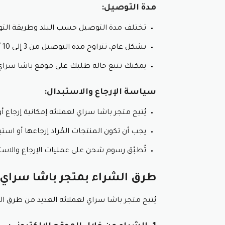
مدة التوصيل:
شراء المزيد:
مع توفير المال من خلال كو
تختلف مدة التوصيل حسب البلد وطريقة التوص
تجربة منتجات جديدة:
تُشجّعك التخفيضات
منتجات جديدة تُصبح من مُفضّلاتك خاص
بشكل عام، تتراوح مدة التوصيل من 3 إلى 10 أيام عمل.
شعور بالرضا:
يُضفي حصولك على خصم عند 
يمكنك تتبع حالة طلبك على موقع باشا سراي ا
3. تنوع وتجديد:
سياسة الإرجاع والاستبدال:
عروض مُتجدّدة:
يُقدّم متجر باشا سراي ع
سراي جديد في كلّ مرّة تُقرّر فيها التسوق
يُتيح متجر باشا سراي لعملائه إمكانية إرجاع أو استبدال أي منتج
مُواكبة العروض مع تفعيل كود باشا س
مواقع التواصل الاجتماعي، لضمان حصول
يجب أن تكون المنتجات المُراد إرجاعها أو است
4. سهولة الاستخدام:
تُطبّق رسوم شحن على عمليات الإرجاع والاستب
إدخال كود خصم باشا سراي:
تُعتبر عم
طرق الشراء بمتجر باشا سراي:
شروط واضحة:
تُوضّح متجر باشا سراي
لا.
يُتيح متجر باشا سراي لعملائه العديد من طرق ال
باستخدام كود خصم باشا سراي، ستتمكن من ال