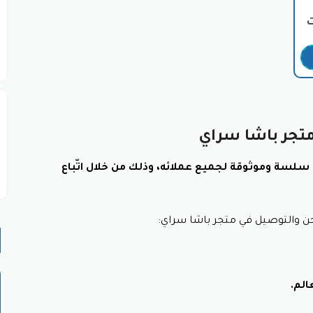
اء التركية الأصيلة، من الجلابيات المُطرزة بالألوان الزاهية إلى القفاط
ة من الملابس العصرية التي تُواكب أحدث صيحات الموضة التركية، 
سوارات التركية لمسة مميزة على إطلالاتكم، من المجوهرات الفضية الم
تجر باشا سراي
 من مكونات طبيعية مثل العود والورد والمسك، تُضفي لمسة من السح
سلسة وموثوقة لجميع عملائه، وذلك من خلال اتّباع
ركية المميزة، من عطور الورد الدمشقي إلى عطور التوابل الشرقية.
 والتوصيل في متجر باشا سراي:
ُحضّر تقليديًا في ركوة نحاسية، وتُقدّم مع حلوى تركية.
يزة، يُقدم في أكواب زجاجية صغيرة على شكل خزامة.
ميزة من عصائر الفواكه الطازجة، مثل عصير الرمان والبرتقال والجر
الم.