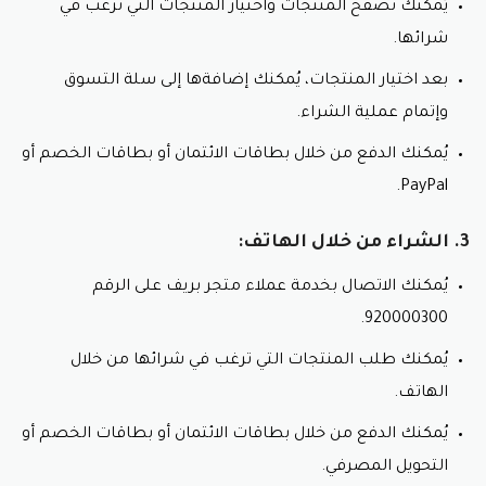
يُمكنك تصفح المنتجات واختيار المنتجات التي ترغب في
معقم اليدين: يُعقم معقم بريف اليدين ويقتل الجراثيم
والبكتيريا.
شرائها.
منظف المفروشات: يُنظف منظف بريف المفروشات
بعد اختيار المنتجات، يُمكنك إضافةها إلى سلة التسوق
ويُزيل البقع الصعبة.
منظف الأحذية: يُنظف منظف بريف الأحذية ويُلمعها.
وإتمام عملية الشراء.
بالإضافة إلى ذلك، يقدم متجر بريف للمنظفات مجموعة من
يُمكنك الدفع من خلال بطاقات الائتمان أو بطاقات الخصم أو
المنتجات المتخصصة، مثل:
PayPal.
منظفات للملابس البيضاء.
منظفات للملابس الملونة.
3. الشراء من خلال الهاتف:
منظفات للملابس الحساسة.
يُمكنك الاتصال بخدمة عملاء متجر بريف على الرقم
منظفات للصوف.
920000300.
منظفات للأطباق الحساسة.
منظفات للأرضيات الخشبية.
يُمكنك طلب المنتجات التي ترغب في شرائها من خلال
منظفات للأرضيات الرخامية
الهاتف.
استفد من الخصومات واستخدم كود خصم منظفات
يُمكنك الدفع من خلال بطاقات الائتمان أو بطاقات الخصم أو
بريف.
منظفات للأسطح المعدنية.
التحويل المصرفي.