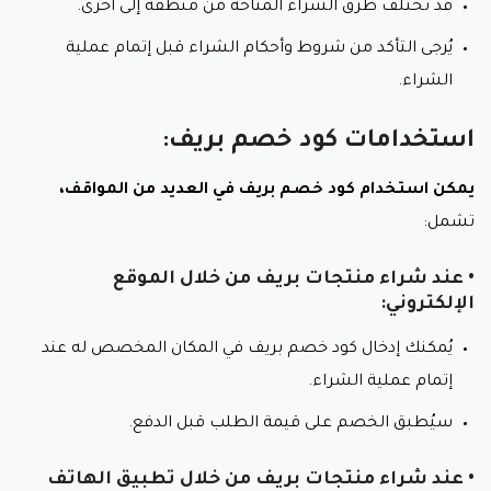
قد تختلف طرق الشراء المتاحة من منطقة إلى أخرى.
أهمها:
يُرجى التأكد من شروط وأحكام الشراء قبل إتمام عملية
توفير المال:
الشراء.
يُمكنك استخدام كود خصم بريف للحصول على خصم على
مختلف المنتجات المتاحة في المتجر، مما يُساعدك على
استخدامات كود خصم بريف:
توفير المال.
يمكن استخدام كود خصم بريف في العديد من المواقف،
الحصول على عروض حصرية مثل كود خصم Brave :
تشمل:
يُقدم متجر بريف عروضًا مثل كود خصم Brave حصرية
للمستخدمين الذين يستخدمون كود خصم بريف، مثل
• عند شراء منتجات بريف من خلال الموقع
الحصول على منتجات مجانية أو خصومات إضافية.
الإلكتروني:
سهولة الاستخدام:
يُمكنك إدخال كود خصم بريف في المكان المخصص له عند
يمكن استخدام كود خصم بريف بسهولة، حيث只需إدخال
إتمام عملية الشراء.
الكود في المكان المخصص له عند إتمام عملية الشراء.
سيُطبق الخصم على قيمة الطلب قبل الدفع.
توفر الوقت:
• عند شراء منتجات بريف من خلال تطبيق الهاتف