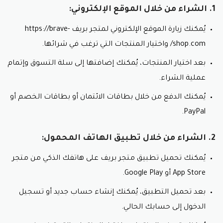
جميع أنواع الأرضيات، بما في ذلك الرخام، البلاط،
1. الشراء من خلال الموقع الإلكتروني:
والسيراميك.
يُمكنك زيارة الموقع الإلكتروني لمتجر بريف https://brave-
مطهر الأرضيات: يُعقم مطهر بريف الأرضيات ويقتل
الجراثيم والبكتيريا.
shop.com/ واختيار المنتجات التي ترغب في شرائها.
مزيل البقع من الأرضيات: يساعد مزيل البقع بريف على
إزالة البقع الصعبة من الأرضيات مثل بقع الحبر، الزيت،
بعد اختيار المنتجات، يُمكنك إضافتها إلى سلة التسوق وإتمام
والقهوة.
عملية الشراء.
4. منظفات الأسطح:
يُمكنك الدفع من خلال بطاقات الائتمان أو بطاقات الخصم أو
PayPal.
منظف متعدد الاستخدامات: يُستخدم منظف بريف
متعدد الاستخدامات لتنظيف جميع أنواع الأسطح، بما
في ذلك الأسطح المعدنية، الخشبية، والبلاستيكية.
2. الشراء من خلال تطبيق الهاتف المحمول:
منظف الزجاج: يُنظف منظف بريف الزجاج دون ترك أي
خطوط أو بقايا.
يُمكنك تحميل تطبيق متجر بريف على هاتفك الذكي من متجر
منظف الحمامات: يُزيل منظف الحمامات الأوساخ والبقع
App Store أو Google Play.
من جميع أسطح الحمام، بما في ذلك البلاط، الحوض،
والمرحاض وسعره لا يقاوم مع كود خصم منظفات بريف.
بعد تحميل التطبيق، يُمكنك إنشاء حساب جديد أو تسجيل
الدخول إلى حسابك الحالي.
5. منظفات أخرى: