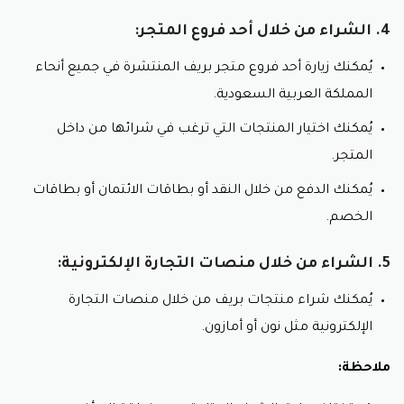
منظفات للأسطح البلاستيكية.
4. الشراء من خلال أحد فروع المتجر:
منظفات للحمامات.
منظفات للمفروشات.
يُمكنك زيارة أحد فروع متجر بريف المنتشرة في جميع أنحاء
منظفات للأحذية.
المملكة العربية السعودية.
لا تنسى استعمال كود خصم بريف.
يُمكنك اختيار المنتجات التي ترغب في شرائها من داخل
يُمكنك التسوق في متجر بريف للمنظفات عبر الإنترنت أو في
المتجر.
أحد فروع المتجر المنتشرة في جميع أنحاء المملكة العربية
السعودية.
يُمكنك الدفع من خلال النقد أو بطاقات الائتمان أو بطاقات
الخصم.
ملاحظة:
قد تختلف المنتجات المتوفرة في متجر بريف للمنظفات
5. الشراء من خلال منصات التجارة الإلكترونية:
من فرع لآخر.
يُرجى قراءة التعليمات الموجودة على ملصق المنتج قبل
يُمكنك شراء منتجات بريف من خلال منصات التجارة
استخدامه.
الإلكترونية مثل نون أو أمازون.
مميزات استعمال كود خصم بريف:
ملاحظة:
يوفر كود خصم بريف العديد من المزايا للمستخدمين
،
من