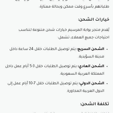
شاني.
طلباتهم بأسرع وقت ممكن وبحالة ممتازة.
ديور.
جيفنشي.
خيارات الشحن:
غوتشي.
يُقدم متجر بوابة المرسيم خيارات شحن متنوعة لتناسب
فيرساتشي.
احتياجات جميع العملاء، تشمل:
أرماني.
دولتشي آند غابانا.
الشحن السريع:
يتم توصيل الطلبات خلال 24 ساعة داخل
لانكوم.
مدينة السوّيدية.
بافلوجي.
الشحن العادي:
يتم توصيل الطلبات خلال 3-5 أيام عمل داخل
أنواع العطور الرجالية في متجر بوابة
المملكة العربية السعودية.
المراسيم
الشحن الدولي:
يتم توصيل الطلبات خلال 7-10 أيام عمل إلى
العطور الشرقية:
الدول العربية المجاورة.
تتميز برائحتها القوية و الدافئة، و غالبًا ما تحتوي على
مكونات مثل العود و العنبر و المسك.
تكلفة الشحن:
لا تنسى استعمال كود خصم متجر مراسيم