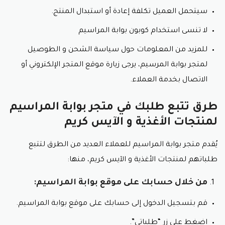
سيتحمل العميل تكلفة إعادة أو استبدال المنتج.
عطر كينج دوم:
لا تنسى استخدام كوبون بوابة المراسيم
عطر شرقي غني برائحة العود و العنبر و المسك.
للمزيد من المعلومات حول سياسة الشحن و الطوصيل
لا تنسى استعمال قسيمة شراء بوابة المراسيم
لمتجر بوابة المرسيم، يرجى زيارة موقع المتجر الإلكتروني أو
عطر أفينتو:
الاتصال بخدمة العملاء.
عطر غربي منعش برائحة الحمضيات و الزهور و الأعشاب.
طرق تتبع طلبك في متجر بوابة المراسيم
عطر أكوا دي جيو:
لمنتجات الأغذية و الآيس كريم
عطر مائي منعش برائحة الحمضيات و الأعشاب و
يُقدم متجر بوابة المراسيم للعملاء العديد من الطرق لتتبع
المكونات البحرية.
طلباتهم لمنتجات الأغذية و الآيس كريم، منها:
استفد من الخصومات مع قسيمة شراء بوابة المراسيم
من خلال حسابك على موقع بوابة المراسيم:
عطر بوس بوتل بلاك:
عطر حار غني برائحة التوابل و الأعشاب و خشب الصندل.
قم بتسجيل الدخول إلى حسابك على موقع بوابة المراسيم.
اضغط على زر “طلباتي”.
عطر ديور سوفاج: