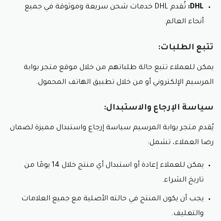
و يقدم متجر بوابة المراسيم أيضًا مجموعة من العطور
DHL:
تُقدم DHL خدمات شحن سريعة وموثوقة في جميع
الرجالية الموسمية و العطور الخاصة بالمناسبات، مثل:
أنحاء العالم.
عطور عيد الحب.
عطور رمضان.
تتبع الطلبات:
عطور العيد.
يمكن للعملاء تتبع حالة طلباتهم من خلال موقع متجر بوابة
و يحرص متجر بوابة المراسيم على تقديم أفضل العروض و
المرسيم الإلكتروني أو من خلال تطبيق الهاتف المحمول.
التخفيضات على العطور، مثل:
تخفيضات على العطور الجديدة.
سياسة الإرجاع والاستبدال:
عروض 2 بـ 1 على العطور مع كود خصم متجر مراسيم.
يُقدم متجر بوابة المرسيم سياسة إرجاع واستبدال مميزة لضمان
تخفيضات على مجموعات العطور مع قسيمة شراء
بوابة المراسيم.
رضا العملاء، تشمل:
عروض شحن مجاني مع كود خصم متجر مراسيم.
يمكن للعملاء إعادة أو استبدال أي منتج خلال 14 يومًا من
و يمكنك أيضًا الحصول على نقاط من خلال برنامج الولاء
تاريخ الشراء.
الخاص بمتجر بوابة المراسيم، و استبدال هذه النقاط
بخصومات على العطور.
يجب أن يكون المنتج في حالته الأصلية مع جميع العلامات
والتغليف.
أشهر عطور مراسيم الرجالية