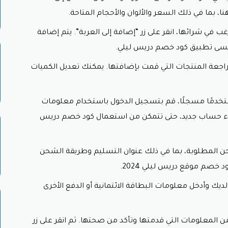
 بما في ذلك السعر والألوان والأحجام المتاحة.
 استخدام
كود خصم دريس ليلي
جذابًا هو توفير المال. بفضل هذه ال
.
غب في شرائها، انقر على زر “إضافة إلى العربة”. يتم إضافة
مجموعة متنوعة: يشمل كود خصم DressLily مجموعة واسعة من المنتجات، مما يتيح للمشترين
تنسى تطبيق
كود خصم دريس ليلي.
يز المشترين لزيادة عدد المنتجات في عربة التسوق، حيث يشعر العم
راجعة المنتجات التي قمت بإضافتها. يمكنك تعديل الكميات
كود الخصم لتجربة منتجات جديدة أو أساليب مختلفة بدون القلق من د
صم بسهولة عند إتمام عملية الشراء عبر الموقع. ببساطة، يُدخل الع
خدمًا مسجلًا، قم بتسجيل الدخول باستخدام معلومات
شاء حساب جديد، حتى تتمكن من استعمال
كود خصم دريس
تسوق عبر الإنترنت، لا تفوت فرصة استخدام
كود خصم دريس ليلي
والت
 المطلوبة، بما في ذلك عنوان التسليم وطريقة الشحن
خصم موقع دريس ليلي 2024.
يك وأدخل معلومات البطاقة الائتمانية أو الدفع الأخرى
 من المعلومات التي قدمتها وتأكد من صحتها. ثم انقر على زر