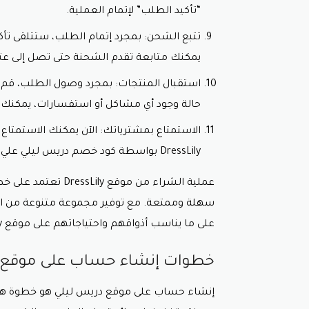
“تأكيد الطلب” لإتمام العملية.
تتبع الشحن: بمجرد إتمام الطلب، ستتلقى تأكيد
يمكنك متابعة تقدم الشحنة حتى تصل إلى عتب
استقبال المنتجات: بمجرد وصول الطلب، قم ب
حالة وجود أي مشاكل أو استفسارات، يمكنك ا
الاستمتاع بمشترياتك: الآن يمكنك الاستمتاع
DressLily بواسطة
كود خصم دريس ليلي
علي 
عملية الشراء من موق
سهلة وممتعة. مع توفير مجموعة متنوعة من ال
على ما يناسب أذواقهم واحتياجاتهم على موقع DressLily.
خطوات إنشاء حساب على موقع 
إنشاء حساب على موقع دريس ليلي هو خطوة هامة