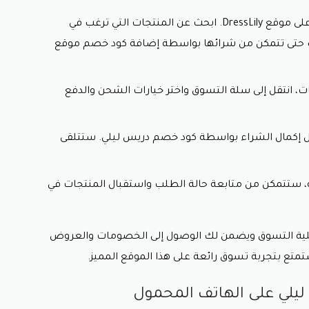
بدء التسوق: الآن أنت جاهز للبدء في التسوق على موقع DressLily. ابحث عن المنتجات التي ترغب في
 حتى تتمكن من شرائها بواسطة إضافة كود خصم موقع
جات، انتقل إلى سلة التسوق واختر خيارات الشحن والدفع
ل إكمال الشراء بواسطة
كود خصم دريس ليلي
. ستتلقى
، ستتمكن من متابعة حالة الطلب واستقبال المنتجات في
على موقع DressLily يسهل عملية التسوق ويضمن لك الوصول إلى الخصومات والعروض
ستمتع بتجربة تسوق رائعة على هذا الموقع المميز.
يلي على الهاتف المحمول