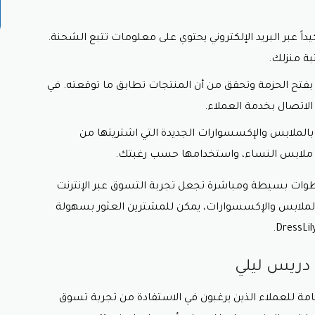
اً عبر البريد الإلكتروني يحتوي على معلومات تتبع الشحنة.
ة منزلك.
فتح الحزمة وتحقق من أن المنتجات تطابق ما توقعته. في
لاتصال بخدمة العملاء.
 بالملابس والإكسسوارات الجديدة التي اشتريتها من
ملابس النساء
،
واستخدامها حسب رغبتك.
ع DressLily تعتمد على خطوات بسيطة ومباشرة تجعل تجربة التسوق عبر الإنترنت
ملابس والإكسسوارات، يمكن للمشترين العثور بسهولة
دريس ليلي
 للعملاء الذين يرغبون في الاستفادة من تجربة تسوق