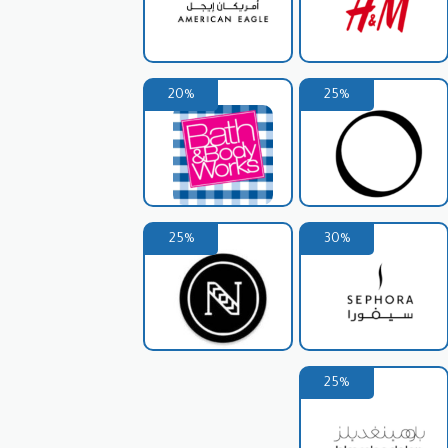
عروض، يمكن للعملاء الحصول على تخفيضات
 الاختيار من بين مجموعة متنوعة من الفساتين
20%
25%
لاء بأنهم يحصلون على صفقة جيدة.
فع الأسعار الكاملة.
ميل الكود عند الخروج، وسيتم تطبيق
25%
30%
، يمكن للمشترين الاستمتاع بتجربة تسوق مريحة واقتصادية، مما يجعل من DressLily وجهة مثالية للعثور على أحدث
متع بالتوفير والأناقة في آن واحد.
25%