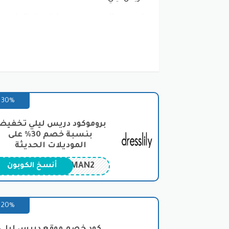
لا يقتصر التنوع في دريس ليلي على الملا
المنزل والديكور. هذا يسهم في جعل الموقع 
من الجدير بالذكر أن دريس ليلي يقدم خدمة شح
عملاء ممتازًا للإجابة على استفسارات العم
دريس ليلي هو موقع موثوق به ومميز يقدم 
كوبون خصم دريس ليلي علي الازياء والملابس
30%
أقسام التسوق في موقع دري
بروموكود دريس ليلي تخفي
بنسبة خصم 30% على
في عصرنا الحالي الذي يشهد تطورًا هائلاً في 
الموديلات الحديثة
تجربة 
MAN2
أنسخ الكوبون
متعة حقيقية من خلال استعمال
كود خصم د
النساء: هذا القسم يتضمن ملابس النساء ب
كود خصم دريس ليلي.
20%
الرجال: يتيح هذا القسم للرجال الوصول إ
وغيرها.