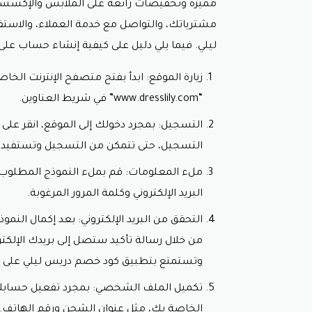
مميزة وتخفيضات رائعة على الملابس والإكسسوا
مشترياتك، والتواصل مع خدمة العملاء، والاست
ليلي
. فيما يلي دليل على كيفية إنشاء حساب على موقع ressLily
“www.dresslily.com” في شريط العناوين.
التسجيل: بمجرد دخولك إلى الموقع، انقر عل
التسجيل، حتى تتمكن من التسجيل وتستفيد
ملء المعلومات: قم بملء النموذج المطلوب 
البريد الإلكتروني وكلمة المرور المرغوبة.
التحقق من البريد الإلكتروني: بعد إكمال النمو
من خلال رسالة تأكيد ستصل إلى بريدك الإلكتر
وتستمتع بتطبيق
كود خصم دريس ليلي على م
تكميل الملف الشخصي: بمجرد تفعيل حسابك
الخاصة بك، مثل عنوان الشحن ورقم الهاتف.