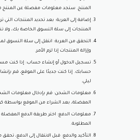
المنتج. ستجد معلومات مفصلة عن المنتج هنا،
توفير المال: أحد أهم الأسباب التي تجعل
كبيرة على أسعار الملابس والإكسسوارات
إضافة إلى العربة: بعد تحديد المنتجات التي تر
والقمصان والحقائب والأحذية وغيرها.
المنتجات إلى سلة التسوق الخاصة بك، ولا 
تحفيز للتسوق: يعمل كود الخصم على تحف
التحقق من العربة: انتقل إلى سلة التسوق لم
فرصة للتجربة: يمكن للمشترين استخدام 
وإزالة المنتجات إذا لزم الأمر.
سهولة الاستخدام: يتم استخدام كود الخ
الخصم على الطلب.
تسجيل الدخول أو إنشاء حساب: إذا كنت مست
عروض منتظمة: DressLily يقدم بشكل دوري عروض وتخفيضات جديدة، مما يعني أن هناك دائمًا فرصة للحصول على صفقات جديدة ومثيرة.
حسابك. إذا كنت جديدًا على الموقع، قم بإن
باستخدام
كود خصم دريس ليلي
ليلي.
صيحات الموضة بأسعار مناسبة. لذا، عند ال
معلومات الشحن: قم بإدخال معلومات الشحن
المفضلة، بعد الشراء من الموقع بواسطة كود 
معلومات الدفع: اختر طريقة الدفع المفضلة لد
المطلوبة.
التأكيد والدفع: قبل الانتقال إلى الدفع، تحقق