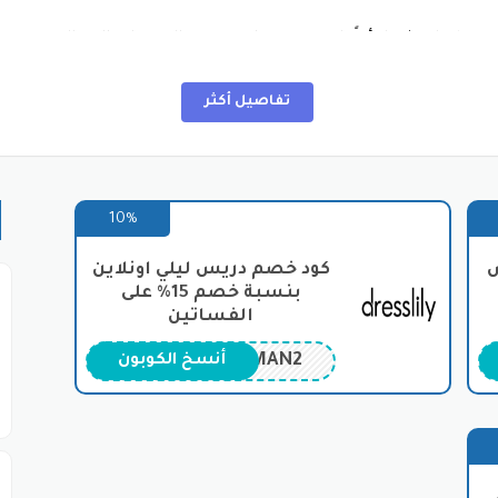
بس فقط، بل يشمل أيضًا مجموعة واسعة من المنتجات الجمالية ومست
وجهة مثالية لتلبية الاحتياجات المتنوعة للمستهلكين.
تفاصيل أكثر
ن دولية، مما يتيح للزبائن في مختلف أنحاء العالم الاستفادة من منتج
لاء ومعالجة مشاكلهم بفعالية.
تجربة تسوق ممتعة ومربحة لعشاق الموضة والتنوع في المنتجات، بج
 النسائية.
10%
س ليلي
ض
كود خصم دريس ليلي اونلاين
بنسبة خصم 15% على
مجال التجارة الإلكترونية، أصبح التسوق عبر الإنترنت جزءًا لا يتجزأ م
الفساتين
تسوق استثنائية. يقدم DressLily مجموعة مذهلة من الملابس والإكسسوارات والمنتجات المت
MAN2
أنسخ الكوبون
ريس ليلي
. لنلق نظرة على أقسام التسوق المثيرة المتاحة على موقع DressLily
مختلف أنواعها وأساليبها، مثل الفساتين، والبلوزات، والتنانير، والم
لى مجموعة متنوعة من الملابس الرجالية، بما في ذلك القمصان، والبنط