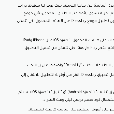
ا أساسيًا من حياتنا اليومية، حيث توفر لنا سهولة وراحة
قدم تجربة تسوق رائعة عبر التطبيق المحمول، يأتي موقع
DressLily. في هذا النص، سنتعرف على كيفية تنزيل تطبيق موقع DressLily على الهاتف المحمول لكي تتمكن
افتح متجر التطبيقات: ابدأ بفتح متجر التطبيقات على هاتفك المحمول. لأجهزة iOS مثل iPhone وiPad،
افتح متجر App Store. بينما لأجهزة Android، افتح متجر Google Play، حتى تتمكن من تحميل التطبيق
DressL” واضغط على زر البحث.
اختيار التطبيق: ستظهر نتائج البحث التي تشمل تطبيق DressLily. انقر على أيقونة التطبيق للانتقال إلى
تثبيت التطبيق: على صفحة التطبيق، انقر على زر “تثبيت” (لأجهزة Android) أو “تنزيل” (لأجهزة iOS). سيتم
استعمال
كود خصم دريس ليلي وقت الشراء.
انقر على أيقونة التطبيق على شاشة هاتفك لتشغيله.