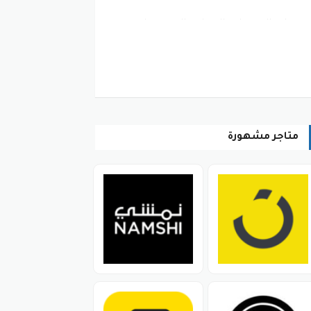
حضرات التجميل، بالإضافة إلى منتجات
اته. بالإضافة إلى ذلك، يوفر الموقع دعمًا
ودة عالية وأسعار مناسبة عند وضع
متاجر مشهورة
ن حياتنا اليومية. يبحث المستهلكون باستمرار
عن منصات موثوقة تقدم تجربة تسوق ممتعة ومتنوعة، ومن بين هذه المنصات الإلكترونية الرائعة يأتي موقع DressLily كواحد من أهم الوجهات التي توفر
نوعة بأسعار معقولة تجعل من التسوق عبر الإنترنت
:
لابس الرياضية، والمزيد، بأقل الأسعار مع
لونات، والجاكيتات، والملابس الرياضية،