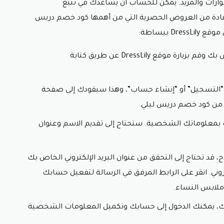
رات والمزيد. يمكن للحساب أن يساعدك في تتبع
فادة من العروض الحصرية التي من أهمها
كود خصم دريس
D ببساطة:
زيارة الموقع: ابدأ بفتح متصفح الإنترنت الخاص بك وقم بزيارة موقع DressLily عن طريق كتابة
ى “التسجيل” أو “إنشاء حساب”، وهذا سيقودك إلى صفحة
 من
كود خصم دريس ليلي.
بمعلوماتك الشخصية. ستحتاج إلى تقديم الاسم وعنوان
ذج، قد تحتاج إلى التحقق من عنوان البريد الإلكتروني الخاص بك
وني. انقر على الرابط المرفق في الرسالة لتفعيل حسابك
لابس النساء.
، يمكنك الدخول إلى حسابك وتكميل المعلومات الشخصية