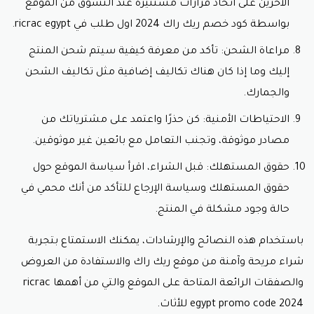
الآخرين على اتخاذ قرارات مستنيرة عند التسوق من الموقع
ricrac egypt، في خانة المرفقات أثناء إتمام الطلب.
تحفيز التسوق:
كود خصم ريك راك
يشجع العملاء على
بواسطة
كود خصم ريك راك
2024 اول طلب في ricrac egypt
.
التسوق واستكشاف منتجات جديدة، مما يسهم في
تجربة تسوق ممتعة.
مراعاة الشحن: تأكد من معرفة كيفية سيتم شحن المنتج
إليك وما إذا كان هناك تكاليف إضافية مثل تكاليف الشحن
استفادة قصوى من كود الخصم:
والجمارك.
تأكد من قراءة الشروط والأحكام المتعلقة بكود الخصم،
بما في ذلك فترة صلاحيته والمنتجات التي يمكن
الاحتياطات الأمنية: كن حذرًا واعتمد على مشترياتك من
استخدامها عليها.
مصادر موثوقة، وتجنب التعامل مع بائعين غير موثوقين.
ابحث عن العروض والخصومات المشابهة للحصول على
أقصى استفادة من التوفير.
حقوق المستهلك: قبل الشراء، اقرأ سياسة الموقع حول
قم بملء سلة التسوق بالمنتجات التي ترغب في شرائها،
حقوق المستهلك وسياسة الإرجاع للتأكد من أنك محمي في
ثم قم بإدخال كوبون خصم ريك راك 2024 لجميع العملاء
في مصر عند إتمام الشراء.
حالة وجود مشكلة في المنتج.
باستخدام كود الخصم على موقع ريك راك، يمكن للعملاء
باستخدام هذه النصائح والإرشادات، يمكنك الاستمتاع بتجربة
الاستمتاع بتجربة تسوق مميزة والحصول على منتجات ذات
جودة عالية بأسعار مخفضة، مما يجعلها وجهة مفضلة
شراء مريحة وآمنة من موقع ريك راك والاستفادة من العروض
لمحبي التسوق الذكي.
والصفقات الرائعة المتاحة على الموقع والتي من أهمها ricrac
egypt promo code 2024 للأثاث.