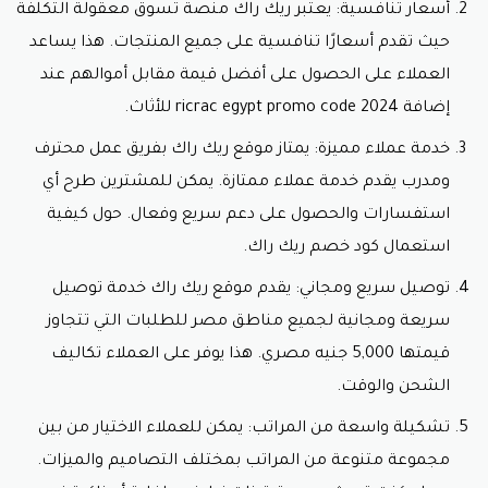
أسعار تنافسية: يعتبر ريك راك منصة تسوق معقولة التكلفة
حيث تقدم أسعارًا تنافسية على جميع المنتجات. هذا يساعد
العملاء على الحصول على أفضل قيمة مقابل أموالهم عند
إضافة ricrac egypt promo code 2024 للأثاث.
خدمة عملاء مميزة: يمتاز موقع ريك راك بفريق عمل محترف
ومدرب يقدم خدمة عملاء ممتازة. يمكن للمشترين طرح أي
استفسارات والحصول على دعم سريع وفعال. حول كيفية
استعمال
كود خصم ريك راك.
توصيل سريع ومجاني: يقدم موقع ريك راك خدمة توصيل
سريعة ومجانية لجميع مناطق مصر للطلبات التي تتجاوز
قيمتها 5,000 جنيه مصري. هذا يوفر على العملاء تكاليف
الشحن والوقت.
تشكيلة واسعة من المراتب: يمكن للعملاء الاختيار من بين
مجموعة متنوعة من المراتب بمختلف التصاميم والميزات.