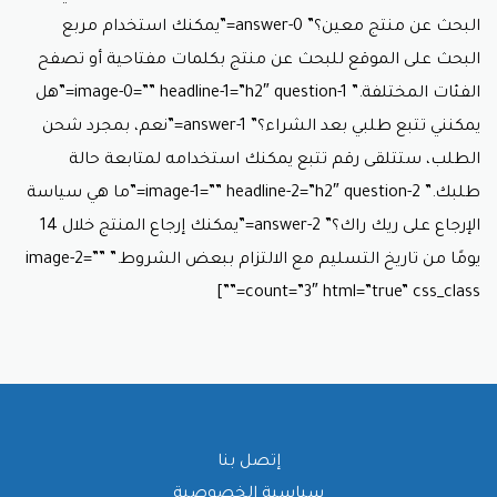
البحث عن منتج معين؟” answer-0=”يمكنك استخدام مربع
البحث على الموقع للبحث عن منتج بكلمات مفتاحية أو تصفح
الفئات المختلفة.” image-0=”” headline-1=”h2″ question-1=”هل
يمكنني تتبع طلبي بعد الشراء؟” answer-1=”نعم، بمجرد شحن
الطلب، ستتلقى رقم تتبع يمكنك استخدامه لمتابعة حالة
طلبك.” image-1=”” headline-2=”h2″ question-2=”ما هي سياسة
الإرجاع على ريك راك؟” answer-2=”يمكنك إرجاع المنتج خلال 14
يومًا من تاريخ التسليم مع الالتزام ببعض الشروط.” image-2=””
count=”3″ html=”true” css_class=””]
إتصل بنا
سياسية الخصوصية