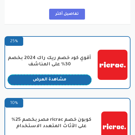
والآمنة، يجمع ريك راك بين الجودة والتنوع والقيمة بالإضافة
إلى الأسعار المميزة التي يوفرها
كود خصم ريك راك.
تفاصيل أكثر
إذا كنت تبحث عن منتجات تجمع بين الراحة والجودة والسعر
العادل، فإن ريك راك هو وجهتك المفضلة. ستجد هنا كل ما
تحتاجه لتحسين تجربتك في النوم والاستمتاع بأوقات هادئة
ومريحة في غرفتك. انطلق معنا في هذه الرحلة لاستعادة
25%
النوم العميق والراحة اليومية.
أقوي كود خصم ريك راك 2024 بخصم
أقسام موقع ريك راك
30% على المناشف
موقع ريك راك يتميز بتوفير مجموعة متنوعة من المنتجات
المنزلية عالية الجودة التي تلبي احتياجات العملاء بشكل
مشاهدة العرض
شامل. يمكن القول إنه وجهة واحدة توفر للعملاء فرصة
استكشاف مجموعة واسعة من الأقسام المميزة التي
تشمل:
10%
مراتب: ريك راك يقدم مجموعة كبيرة من المراتب
المبتكرة، بما في ذلك المراتب ذات النوابض الداخلية التي
كوبون خصم ricrac مصر بخصم 25%
توفر دعمًا ممتازًا للظهر والعمود الفقري، والمراتب ذات
على الأثاث المتعدد الاستخدام
الذاكرة الفوم التي تتكيف مع شكل جسمك لتوفير أقصى
درجات الراحة، ويتم توفيرها على الموقع بسعر مثالي عند