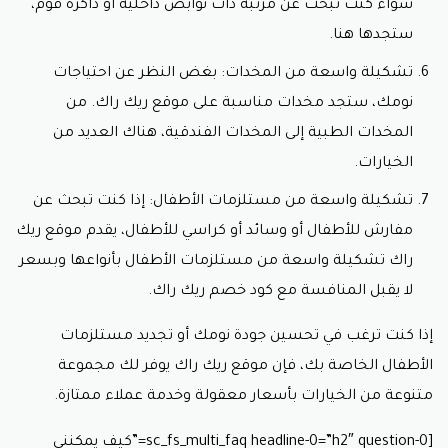
سواء كنت تبحث عن مرتبة ذات نوابض داخلية أو ذاكرة فوم،
ستجدها هنا.
تشكيلة واسعة من المخدات: بغض النظر عن احتياجات
نومك، ستجد مخدات مناسبة على موقع ريك راك. من
المخدات الطبية إلى المخدات الفندقية، هناك العديد من
الخيارات.
تشكيلة واسعة من مستلزمات الأطفال: إذا كنت تبحث عن
مفارش للأطفال أو وسائد أو كراسي للأطفال، يقدم موقع ريك
راك تشكيلة واسعة من مستلزمات الأطفال بأنواعها وبسعر
لا يقبل المنافسة مع
كود خصم ريك راك.
إذا كنت ترغب في تحسين جودة نومك أو تجديد مستلزمات
الأطفال الخاصة بك، فإن موقع ريك راك يوفر لك مجموعة
متنوعة من الخيارات بأسعار معقولة وخدمة عملاء ممتازة.
[sc_fs_multi_faq headline-0=”h2″ question-0=”كيف يمكنني