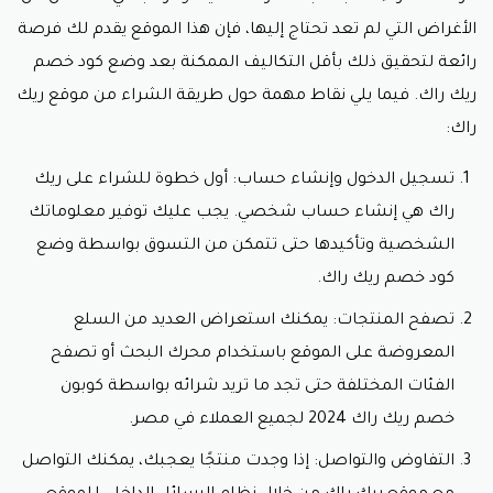
كراسي الأطفال: يمكنك العثور على تشكيلة من كراسي
الأغراض التي لم تعد تحتاج إليها، فإن هذا الموقع يقدم لك فرصة
الأطفال المريحة والآمنة لتلبية احتياجات الصغار بسعر
مناسب للجميع عند إضافة
كود خصم ريك راك.
رائعة لتحقيق ذلك بأقل التكاليف الممكنة بعد وضع
كود خصم
سرائر الحيوانات الأليفة: لراحة وسعادة حيواناتك الأليفة،
ريك راك
. فيما يلي نقاط مهمة حول طريقة الشراء من موقع ريك
يمكنك اختيار سرير مريح لهم.
راك:
أثاث متعدد الاستخدام: إذا كنت تبحث عن قطع أثاث
تتناسب مع مساحتك بشكل أفضل، فإن الأثاث متعدد
تسجيل الدخول وإنشاء حساب: أول خطوة للشراء على ريك
الاستخدام سيكون خيارًا مثاليًا.
راك هي إنشاء حساب شخصي. يجب عليك توفير معلوماتك
بين باجز: تقدم مجموعة منتجات ريك راك الفاخرة لمن
يبحثون عن الأفضل دائمًا، ويتم توفير مثل هذه الأغراض
الشخصية وتأكيدها حتى تتمكن من التسوق بواسطة وضع
بأسعار بسيطة جدًا مع
كود خصم ريك راك.
كود خصم ريك راك.
المستلزمات المنزلية: يمكنك العثور على مجموعة من
المستلزمات المنزلية المميزة لتزيين منزلك بأسلوبك
تصفح المنتجات: يمكنك استعراض العديد من السلع
الخاص.
المعروضة على الموقع باستخدام محرك البحث أو تصفح
سجاد: تقدم ريك راك مجموعة مميزة من السجاد لتضفي
لمسة من الدفء والأناقة على أرضيتك.
الفئات المختلفة حتى تجد ما تريد شرائه بواسطة كوبون
مع هذه الأقسام المتنوعة، يمكن للعملاء استكشاف واختيار
خصم ريك راك 2024 لجميع العملاء في مصر.
المنتجات التي تناسب احتياجاتهم وتلبي توقعاتهم من خلال
التفاوض والتواصل: إذا وجدت منتجًا يعجبك، يمكنك التواصل
موقع ريك راك الذي يوفر كافة المنتجات بسعر بسيط مع
كوبون خصم ريك راك 2024 لجميع العملاء في مصر.