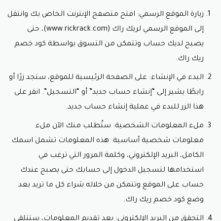
زيارة الموقع الرسمي: افتح متصفح الإنترنت الخاص بك وانتقل
إلى الموقع الرسمي لريك راك (www.rickrack.com)، حتى
يصبح لديك حساب وتتمكن من التسوق بواسطة
كود خصم
ريك راك.
البدء في الإنشاء: على الصفحة الرئيسية للموقع، ستجد زرًا أو
رابطًا يشير إلى “إنشاء حساب جديد” أو “التسجيل”. انقر على
هذا الزر للبدء في عملية إنشاء حساب جديد.
ملء المعلومات الشخصية: ستُطلب منك الآن ملء
معلومات شخصية أساسية. هذه المعلومات تشمل اسمك
الكامل، البريد الإلكتروني، وكلمة المرور التي ترغب في
استخدامها لتسجيل الدخول إلى حسابك حتى يصبح عندك
حساب على الموقع وتتمكن من خلاله شراء كل ما تريد بعد
وضع
كود خصم ريك راك.
التحقق من البريد الإلكتروني: بعد تقديم المعلومات، ستتلقى