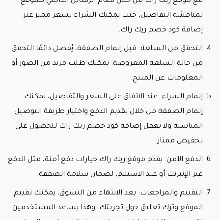
مع موقع ريك راك من خلال نظام الرسائل الداخلي للموقع
لمناقشة التفاصيل، حيث يمكنك الشراء بسعر مميز عبر
كود خصم ريك راك
إضافة
كود خصم ريك راك.
كود الخصم هو فرصة رائعة للعملاء للحصول على منتجات
التحقق من السلعة: قبل إتمام الصفقة، يُفضل دائمًا التحقق
ذات جودة عالية بأسعار مخفضة على موقع ريك راك. إنه
من حالة السلعة المعروضة. يمكنك طلب مزيد من الصور أو
وسيلة رائعة لتوفير المال والاستفادة من تجربة تسوق
مميزة. في هذا السياق، يقدم موقع ريك راك كود خصم يمكن
المعلومات عن المنتج.
استخدامه بسهولة عند إتمام عملية الشراء عبر الموقع.
إتمام الشراء: عند الاتفاق على السعر والتفاصيل، يمكنك
فوائد
كود خصم ريك راك
:
إتمام الصفقة من خلال تقديم الدفع واختيار طريقة التوصيل
توفير مالي:
كود خصم ريك راك
يسمح للعملاء بالحصول
المناسبة ولا تغفل إضافة
كود خصم ريك راك للحصول على
على خصم مباشر على سلعهم، مما يقلل من تكلفة
تخفيض ممتاز.
الشراء بشكل كبير.
مجموعة متنوعة من المنتجات: يمكن استخدام
كود
الدفع الآمن: يقدم موقع ريك راك خيارات دفع آمنة، مثل الدفع
خصم ريك راك
على مجموعة واسعة من المنتجات
المتاحة على الموقع، بما في ذلك المراتب، والوسائد،
عبر الإنترنت أو عند الاستلام، لضمان سلامة الصفقة.
والأثاث، مما يتيح للعملاء اختيار ما يناسب احتياجاتهم.
التقييم والمراجعات: بعد الانتهاء من التسوق، يمكنك تقييم
سهولة الاستخدام: يتميز موقع ريك راك بسهولة
الاستخدام وعمليات الشراء السلسة، حيث يمكن
الموقع وترك تعليق حول تجربتك، وهذا يساعد المستخدمين
للعملاء إدخال
كود خصم ريك راك
2024 اول طلب في