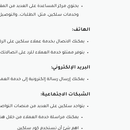
يحتوي مركز المساعدة على العديد من المق
حلول المنزل الذكي:
وخدمات سلكين، مثل: الطلبات، والتوصيل، 
مجموعة متنوعة من الأجهزة الذكية:
أقفال ذكية.
الهاتف:
منظمات حرارة ذكية.
يمكنك الاتصال بخدمة عملاء سلكين على الرقم: 966-11-4444-7
مصابيح ذكية.
مكبرات صوت ذكية.
يتوفر ممثلو خدمة العملاء للرد على اتصالات
لا تنسى استخدام كود خصم سلكين.
البريد الإلكتروني:
التحكم عبر الهاتف الذكي:
إدارة الأجهزة الذكية من أي مكان.
يمكنك إرسال رسالة إلكترونية إلى خدمة العمل
تخصيص المشاهد والروتين.
استفد من تخفيضات المتجر مع است
الشبكات الاجتماعية:
مراقبة استهلاك الطاقة.
يتواجد سلكين على العديد من منصات التواصل 
التوافق مع Amazon Alexa و Google Assistant:
يمكنك مراسلة خدمة العملاء من خلال هذ
التحكم بالأوامر الصوتية.
اهم شئ أن تستخدم كود سلكين.