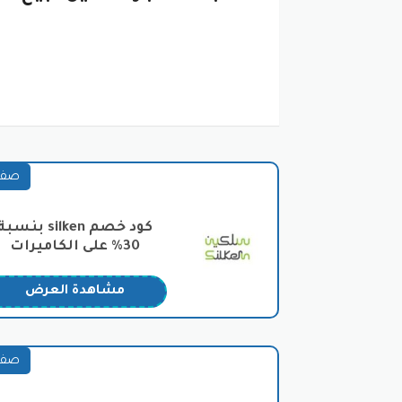
كاميرات المراقبة:
مجموعة واسعة من الكاميرات الداخلية 
كاميرات Wi-Fi لاسلكية.
كاميرات PoE سلكية.
كاميرات مراقبة مدمجة مع ذكاء اصط
كاميرات مراقبة حرارية.
صفق
كما يمكنك الاستفادة من كود خصم 
كاميرات مراقبة بانورامية.
كود خصم silken بنسبة
30% على الكاميرات
خيارات متعددة للجودة:
من كاميرات 2 ميجا بكسل إلى كاميرات 4K فائقة الدقة.
استفد من العروض مع كود خصم سلكي
مشاهدة العرض
ميزات متقدمة:
الرؤية الليلية.
الكشف عن الحركة.
صفق
التعرف على الوجه.
التخزين السحابي.