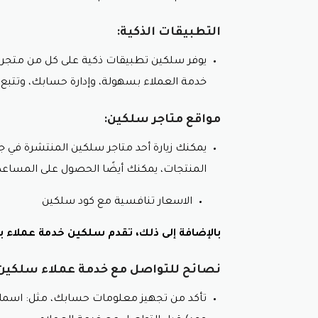
مميزات شراء منتجات سلكي
التطبيقات الذكية:
منتجات عالية الجودة من العلامات التجار
أسعار تنافسية مع استعمال كود خصم 
يوفر سلكين تطبيقات ذكية على كل من متجري
ضمانات طويلة.
خدمة العملاء بسهولة، وإدارة حسابك، وتتبع 
خدمة عملاء ممتازة.
شحن سريع وتوصيل مجاني.
مواقع متاجر سلكين:
لا تنسى استخدام كود خصم سلكين.
يمكنك زيارة أحد متاجر سلكين المنتشرة في ج
للمزيد من المعلومات حول منتجات سلكين، ي
المنتجات، يمكنك أيضًا الحصول على المساعد
موقع سلكين الإلكتروني:
https://www.silken.com.sa/.
الاسعار تنافسية مع كود سلكين
رقم هاتف خدمة العملاء:
966-11-4444-7777.
بالإضافة إلى ذلك، تقدم سلكين خدمة عملاء بال
نصائح للتواصل مع خدمة عملاء سلكين
تأكد من تجهيز معلومات حسابك، مثل: اسمك، 