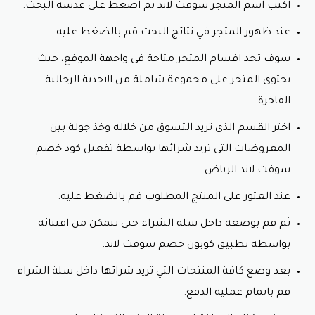
اكتب اسم المتجر سوفت لاند ثم اضغط على عدسة البحث.
شراء أكثر من حذاء
عند ظهور المتجر في نتائج البحث قم بالضغط عليه.
عند استعمال كود خصم سوفت لاند سوف تتمكن بكل
سوف تجد اقسام المتجر متاحة في واجهة الموقع، حيث
سهولة من تسوق اكثر من حذاء لأن كوبون خصم سوفت لاند
يحتوي المتجر على مجموعة شاملة من الاحذية الرجالية
يمنحك الفرصة للحصول على خصم كبير أثناء التسوق من
الفاخرة.
المتجر، لذا تستطيع بكل سهولة أن تستغل هذا الفارق في
تسوق احذية أخرى من المتجر وزيادة عدد مشترياتك.
اختر القسم الذي تريد التسوق من خلاله وخذ جولة بين
المعروضات التي تريد شرائها بواسطة تفعيل كود خصم
زيادة الثقة في المتجر
سوفت لاند الرياض.
تزداد ثقة العميل في متجر سوفت لاند وذلك لأنه يقوم
بتقديم كود خصم سوفت لاند الذي يمكن العميل من شراء
عند العثور على المنتج المطلوب قم بالضغط عليه.
جميع الأحذية التي يحتاج إليها من المتجر بأقل الأسعار،
وبسبب مصداقية المتجر في تحقيق الخصم من خلال الكود
ثم قم بوضعه داخل سلة الشراء حتى تتمكن من اقتنائه
تزداد ثقة العملاء بشكل كبير في متجر سوفت لاند.
بواسطة تطبيق كوبون خصم سوفت لاند.
مشاركة كود خصم سوفت لاند 2024
بعد وضع كافة المنتجات التي تريد شرائها داخل سلة الشراء
قم باتمام عملية الدفع.
تستطيع مشاركة كوبون خصم سوفت لاند مع أصدقائك
لكي يستفيد الجميع، حيث يمكنك إرساله إلى أكثر من