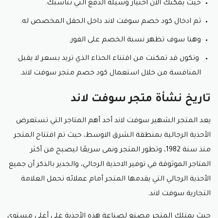
حيث يمكنك الان اختيار وسيلة الدفع التي تناسبك.
شخص وسوف يتمكن الجميع من استعماله والحصول على
نفس الخصم بدون أي تعقيدات من قبل المتجر.
ثم ادخال كود خصم سوفت لاند داخل الحقل المخصص له.
وهنا سوف تظهر نسبة الخصم على الفور.
طريقة انشاء حساب خاص على متجر
سوفت لاند للأحذية الرجالي
وتكون قد تمكنت من اقتناء الحذاء الذي تريد بسعر لا يقبل
المنافسة من خلال استعمال كود خصم متجر سوفت لاند.
يشتهر متجر سوفت لاند للاحذية الرجالي بتوفير كافة سبل
الراحة التي تجذب العميل للتسوق من المتجر، مثل توفير كود
تاريخ نشأة متجر سوفت لاند
خصم سوفت لاند، كما يوفر المتجر إمكانية إنشاء حساب
على الموقع حتى يتمكن العميل من الاستفادة بشكل مباشر
يعد المتجر الشهير سوفت لاند أحد أهم المتاجر التي تستعرض
من العروض والخصومات والمميزات المتاحة بالمتجر
الإلكتروني، ولكي تتمكن من إنشاء حساب اتبع هذه
الأحذية الرجالية بمنطقة الشرق الاوسط، حيث تم افتتاح المتجر
الخطوات:
منذ سنة 1982، وتطور المتجر ونمى سريعًا ليصبح من أكثر
ابحث بشكل مباشر على محرك البحث عن اسم متجر
المتاجر الموثوقة في توفير الاحذية الرجالي، والجدير بالذكر أن جميع
سوفت لاند.
الأحذية الرجالي التي يقدمها المتجر أمام عملائه تحمل العلامة
عند ظهور متجر سوفت لاند للأحذية على شريط البحث
قم بالضغط عليه حتى تتمكن من الدخول إلى المتجر.
التجارية سوفت لاند.
سوف تجد العلامة التي تدل على انشاء الحساب متاحة
في الركن الاعلى من الصفحة الرئيسية للمتجر من جهة
حيث يمتلك المتجر مصنع لصناعة هذه الأحذية على أعلى مستوى