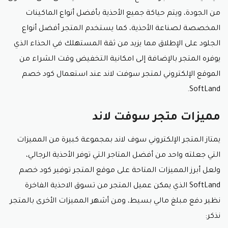
اليسار.
من الجودة، ويتم حياكة جميع الأحذية بأفضل أنواع الماكينات
قم بالنقر على علامة التسجيل حتى تتمكن من انشاء
المخصصة لصناعة الأحذية، كما يستخدم المتجر أفضل أنواع
الحساب واستعمال كود خصم سوفت لاند.
بعد النقر على علامة التسجيل سوف يظهر امامك نموذج
الجلود على الإطلاق مما يزيد من ثقة المستهلك في الحذاء الذي
التسجيل، قم بكتابة جميع البيانات المطلوبة.
يوفره المتجر بالإضافة إلى امكانية التخفيض وقت الشراء من
وبعد التأكد من صحة البيانات وسلامتها اضغط على
الموقع الإلكتروني لمتجر سوفت لاند عند استعمال كود خصم
عبارة انشاء.
SoftLand.
بعد اتمام كافة الخطوات السابقة يكون لديك حساب
على الموقع تستطيع من خلاله تسوق الاحذية الرجالية
الفاخرة بأسعار لم يسبق لها مثيل عند استعمال كود
مميزات متجر سوفت لاند
خصم سوفت لاند.
يمتاز المتجر الإلكتروني سوف لاند بمجموعة كبيرة من المميزات
التي جعلته واحد من أفضل المتاجر التي توفر الأحذية الرجالي،
ولعل أبرز المميزات المتاحة على موقع المتجر توفير كود خصم
SoftLand الذي يمكن عميل المتجر من تسوق الاحذية الفاخرة
نظير دفع مبلغ مالي بسيط، ومن أشهر المميزات الأخرى بالمتجر
نذكر: