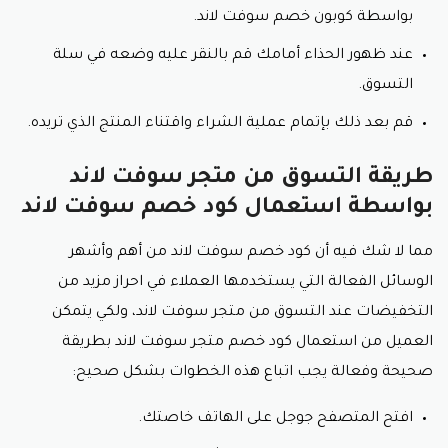
بواسطة كوبون خصم سوفت لاند.
يخصص متجر سوفت لاند قسم للتخفيضات، حيث يتم
عرض الأحذية المخفضة من خلاله، ويقوم العميل بشرائها
عند ظهور الحذاء أمامك قم بالنقر عليه وضعه في سلة
بأسعار في متناول اليد كما يمكن تطبيق كود خصم سوفت
التسوق.
لاند عليها للحصول على خصم مضاعف.
قم بعد ذلك بإتمام عملية الشراء واقتناء المنتج الذي تريده.
مميزات كود خصم سوفت لاند
طريقة التسوق من متجر سوفت لاند
يعتبر كود خصم سوفت لاند من أهم المميزات التي تجذب
العملاء للشراء من متجر سوفت لاند، حيث يقوم المتجر
بواسطة استعمال كود خصم سوفت لاند
بتوفير العديد من كوبونات واكواد الخصم التي تساعد على
التوفير الفعلي للمال أثناء التسوق من المتجر، ومن مميزات
مما لا شك فيه أن كود خصم سوفت لاند من أهم وأشهر
كود خصم سوفت لاند 2024 نذكر:
الوسائل الفعالة التي يستخدمها العملاء في احراز مزيد من
التخفيضات عند التسوق من متجر سوفت لاند، ولكي يتمكن
توفير النقود
العميل من استعمال كود خصم متجر سوفت لاند بطريقة
تستطيع بكل سهولة استعمال كوبون خصم سوفت لاند
صحيحة وفعالة يجب اتباع هذه الخطوات بشكل صحيح:
أثناء التسوق من المتجر الإلكتروني سوفت لاند حيث يقوم
الكود بمهمة التوفير الفوري للمال وذلك بعد إدخال كود
افتح المتصفح جوجل على الهاتف خاصتك.
خصم متجر سوفت لاند في الحقل المخصص له، مما يسمح
للمشتري بتوفير الكثير من النقود عند اتمام عملية الشراء.