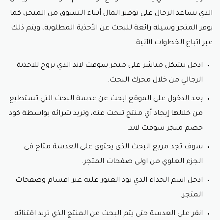
سوفت لاند.
الذي يساعد الرجال على توفير المال أثناء التسوق من المتجر، كما
أحذية رجالية بدون أصبع
يوفر المتجر وسيلة رائعة للبحث عن الأحذية المطلوبة، ويتم ذلك
كما يحرص المتجر على توفير كافة أنواع الأحذية التي تناسب
عبر اتباع الخطوات الآتية:
الجميع لذا يقوم بتخصيص قسم خاص بالأحذية الرجالية
بدون اصبع ونجد في هذا القسم الاحذية سواء المقفولة من
ادخل بشكل مباشر على متجر سوفت لاند الذي يروج للاحذية
الأمام أو المفتوحة، بالإضافة إلى كثير من الموديلات الأخرى
الرجالي من خلال محرك البحث.
والالوان المتنوعة ويتم إطلاق هذه الأحذية بأسعار خارج
التوقعات عند استعمال وسيلة التخفيض المؤكدة كود
بعد الدخول على الموقع ابحث عن عدسة البحث التي تستطيع
خصم سوفت لاند.
من خلالها إيجاد أي منتج تبحث عنه، وتريد شرائه بواسطة كود
خصم متجر سوفت لاند.
أحذية رجالية ذات نعل منخفض
سوف تجد مربع البحث الذي يحتوي على العدسة متاح في
ويبحث عن هذه النوعية من الأحذية الرجل العصري الأنيق
الذي يبحث عن الراحة أثناء ارتداء حذاء راقي ومميز، وتتعدد
الجزء العلوي من اولى صفحات المتجر.
الموديلات التي يعرضها هذا القسم حتى يلبي رغبات الجميع،
ويستعرض المتجر كل هذه الأنواع الفاخرة بأسعار بسيطة
ادخل اسم الحذاء الذي تود العثور عليه عبر اقسام وصفحات
جدًا عند نسخ ولصق كود خصم متجر سوفت لاند.
المتجر.
التخفيضات
انقر على العدسة حتى يتم البحث عن المنتج الذي تريد اقتنائه